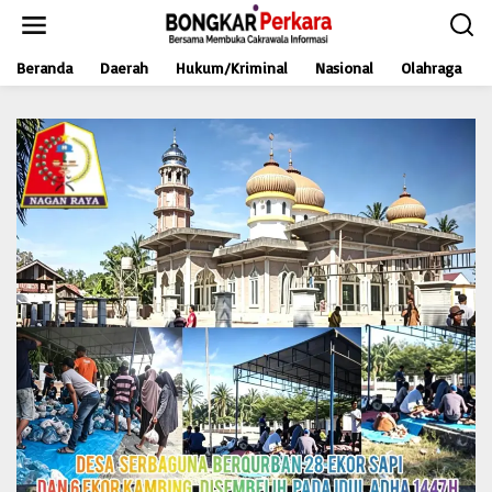
L
e
w
Beranda
Daerah
Hukum/Kriminal
Nasional
Olahraga
a
t
i
k
e
k
o
n
t
e
n