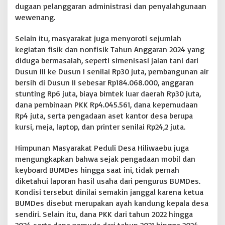
dugaan pelanggaran administrasi dan penyalahgunaan
a
wewenang.
n
D
a
Selain itu, masyarakat juga menyoroti sejumlah
n
kegiatan fisik dan nonfisik Tahun Anggaran 2024 yang
a
diduga bermasalah, seperti simenisasi jalan tani dari
D
Dusun III ke Dusun I senilai Rp30 juta, pembangunan air
e
s
bersih di Dusun II sebesar Rp184.068.000, anggaran
a
stunting Rp6 juta, biaya bimtek luar daerah Rp30 juta,
dana pembinaan PKK Rp4.045.561, dana kepemudaan
Rp4 juta, serta pengadaan aset kantor desa berupa
kursi, meja, laptop, dan printer senilai Rp24,2 juta.
Himpunan Masyarakat Peduli Desa Hiliwaebu juga
mengungkapkan bahwa sejak pengadaan mobil dan
keyboard BUMDes hingga saat ini, tidak pernah
diketahui laporan hasil usaha dari pengurus BUMDes.
Kondisi tersebut dinilai semakin janggal karena ketua
BUMDes disebut merupakan ayah kandung kepala desa
sendiri. Selain itu, dana PKK dari tahun 2022 hingga
2024 serta dana pemuda dari tahun 2021 hingga 2024