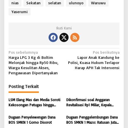
nias
Sekatan
selatan
ulunoyo
Waruwu
Yaserumi
Ikuti Kami
N
Pos sebelumnya
Pos berikutnya
Harga LPG 3 Kg di Boltim
Lapor Anak Kandung ke
a
Melonjak hingga Rp50 Ribu,
Polisi, Kuasa Hukum Terlapor
v
Warga Kesulitan Akses,
Harap APH Tak Intervensi
Pengawasan Dipertanyakan
i
g
Posting Terkait
a
s
LSM Elang Mas dan Media Soroti
Dikonfirmasi soal Anggaran
Kekosongan Petugas hingga
Revitalisasi Rp1 Miliar, Kepala
i
Pemeliharaan Gedung
Sekolah SD 076705 Orahili
Perpustakaan Nias Utara
Hiliuso Bungkam
p
Dugaan Penyelewengan Dana
Dugaan Penggelembungan Dana
BOS SMKN 1 Gomo Disorot
BOS SMKN 1 Mazo: Ratusan Juta
o
Cair, Bangunan Sekolah Reot