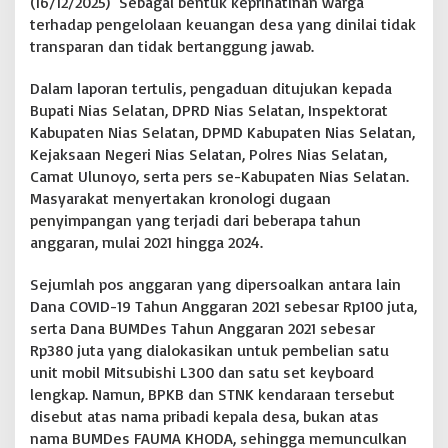
(16/12/2025) Sebagai bentuk keprihatinan warga
a
terhadap pengelolaan keuangan desa yang dinilai tidak
n
transparan dan tidak bertanggung jawab.
s
i
Dalam laporan tertulis, pengaduan ditujukan kepada
a
t
Bupati Nias Selatan, DPRD Nias Selatan, Inspektorat
a
Kabupaten Nias Selatan, DPMD Kabupaten Nias Selatan,
s
Kejaksaan Negeri Nias Selatan, Polres Nias Selatan,
D
Camat Ulunoyo, serta pers se-Kabupaten Nias Selatan.
u
g
Masyarakat menyertakan kronologi dugaan
a
penyimpangan yang terjadi dari beberapa tahun
a
anggaran, mulai 2021 hingga 2024.
n
P
Sejumlah pos anggaran yang dipersoalkan antara lain
e
n
Dana COVID-19 Tahun Anggaran 2021 sebesar Rp100 juta,
y
serta Dana BUMDes Tahun Anggaran 2021 sebesar
e
Rp380 juta yang dialokasikan untuk pembelian satu
l
unit mobil Mitsubishi L300 dan satu set keyboard
e
lengkap. Namun, BPKB dan STNK kendaraan tersebut
w
e
disebut atas nama pribadi kepala desa, bukan atas
n
nama BUMDes FAUMA KHODA, sehingga memunculkan
g