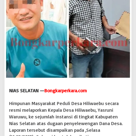
i
D
i
l
a
p
o
r
k
a
n
k
e
B
e
r
NIAS SELATAN —
Bongkarperkara.com
b
a
g
Himpunan Masyarakat Peduli Desa Hiliwaebu secara
a
resmi melaporkan Kepala Desa Hiliwaebu, Yasruni
i
Waruwu, ke sejumlah instansi di tingkat Kabupaten
I
Nias Selatan atas dugaan penyelewengan Dana Desa.
n
Laporan tersebut disampaikan pada ,Selasa
s
t