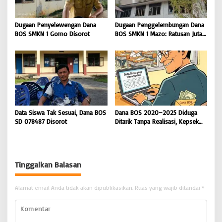
Dugaan Penyelewengan Dana
Dugaan Penggelembungan Dana
BOS SMKN 1 Gomo Disorot
BOS SMKN 1 Mazo: Ratusan Juta
Cair, Bangunan Sekolah Reot
Data Siswa Tak Sesuai, Dana BOS
Dana BOS 2020–2025 Diduga
SD 078487 Disorot
Ditarik Tanpa Realisasi, Kepsek
SD Nias Selatan Menolak
Dikonfirmasi
Tinggalkan Balasan
Alamat email Anda tidak akan dipublikasikan.
Ruas yang wajib ditandai
*