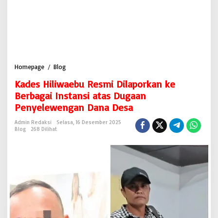
Homepage
/
Blog
K
a
Kades Hiliwaebu Resmi Dilaporkan ke
d
e
Berbagai Instansi atas Dugaan
s
Penyelewengan Dana Desa
H
i
Admin Redaksi
Selasa, 16 Desember 2025
l
Blog
268 Dilihat
i
w
a
e
b
u
R
e
s
m