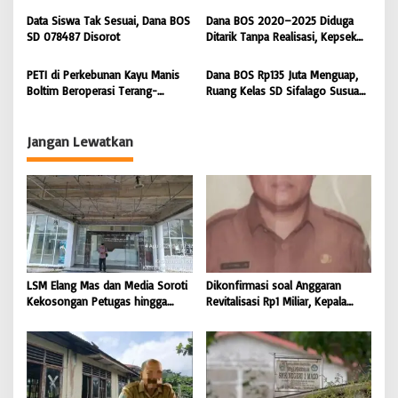
s
Data Siswa Tak Sesuai, Dana BOS
Dana BOS 2020–2025 Diduga
SD 078487 Disorot
Ditarik Tanpa Realisasi, Kepsek
SD Nias Selatan Menolak
Dikonfirmasi
PETI di Perkebunan Kayu Manis
Dana BOS Rp135 Juta Menguap,
Boltim Beroperasi Terang-
Ruang Kelas SD Sifalago Susua
terangan, Sorotan Tertuju ke APH
Boe Berbahaya, Kepala Sekolah
Polres Boltim
Bungkam Saat Dikonfirmasi
Jangan Lewatkan
LSM Elang Mas dan Media Soroti
Dikonfirmasi soal Anggaran
Kekosongan Petugas hingga
Revitalisasi Rp1 Miliar, Kepala
Pemeliharaan Gedung
Sekolah SD 076705 Orahili
Perpustakaan Nias Utara
Hiliuso Bungkam