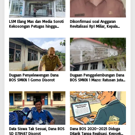
LSM Elang Mas dan Media Soroti
Dikonfirmasi soal Anggaran
Kekosongan Petugas hingga
Revitalisasi Rp1 Miliar, Kepala
Pemeliharaan Gedung
Sekolah SD 076705 Orahili
Perpustakaan Nias Utara
Hiliuso Bungkam
Dugaan Penyelewengan Dana
Dugaan Penggelembungan Dana
BOS SMKN 1 Gomo Disorot
BOS SMKN 1 Mazo: Ratusan Juta
Cair, Bangunan Sekolah Reot
Data Siswa Tak Sesuai, Dana BOS
Dana BOS 2020–2025 Diduga
SD 078487 Disorot
Ditarik Tanpa Realisasi, Kepsek