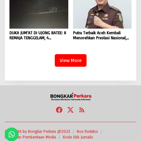
DUKA JUM’AT DI UJONG BATEE: 8
Putra Terbaik Aceh Kembali
REMAJA TENGGELAM, 4
Menorehkan Prestasi Nasional,
DITEMUKAN TEWAS 4 MASIH
Irwansyah Asal Pidie
DICARI | BONGKAR ‘Perkara.com
Dipromosikan Menjadi
Koordinator JAM Pidum
Kejaksaan Agung RI |
View More
BONGKAR’Perkara.com
Copyright by Bongkar Perkara @2023
Box Redaksi
Pedoman Pemberitaan Media
Kode Etik Jurnalis