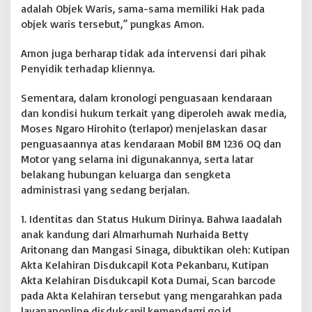
adalah Objek Waris, sama-sama memiliki Hak pada
objek waris tersebut,” pungkas Amon.
Amon juga berharap tidak ada intervensi dari pihak
Penyidik terhadap kliennya.
Sementara, dalam kronologi penguasaan kendaraan
dan kondisi hukum terkait yang diperoleh awak media,
Moses Ngaro Hirohito (terlapor) menjelaskan dasar
penguasaannya atas kendaraan Mobil BM 1236 OQ dan
Motor yang selama ini digunakannya, serta latar
belakang hubungan keluarga dan sengketa
administrasi yang sedang berjalan.
1. Identitas dan Status Hukum Dirinya. Bahwa Iaadalah
anak kandung dari Almarhumah Nurhaida Betty
Aritonang dan Mangasi Sinaga, dibuktikan oleh: Kutipan
Akta Kelahiran Disdukcapil Kota Pekanbaru, Kutipan
Akta Kelahiran Disdukcapil Kota Dumai, Scan barcode
pada Akta Kelahiran tersebut yang mengarahkan pada
layananonline.disdukcapil.kemendagri.go.id,