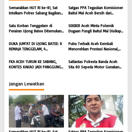
a
s
Semarakkan HUT RI ke-81, Sat
Satgas PPA Tegaskan Komisioner
Intelkam Polres Sabang Bagikan
Baitul Mal Aceh Bersih dari
i
Bendera Merah Putih kepada
Dugaan Pemotongan Bantuan,
Masyarakat |
Masyarakat Diminta Hentikan
p
Satu Korban Tenggelam di
SEKBER Aceh Minta Polemik
BONGKAR’Perkara.com
Penyebaran Hoaks | BONGKAR
Perairan Ujong Batee Ditemukan,
Dugaan Pungli Baitul Mal Disikapi
o
‘Perkara.com
Tim SAR Gabungan Lanjutkan
Objektif, Dorong Penegakan
s
Pencarian Satu Korban Lain |
Hukum terhadap Oknum |
DUKA JUM’AT DI UJONG BATEE: 8
Putra Terbaik Aceh Kembali
BONGKAR ‘Perkara.com
BONGKAR ‘Perkara.com
REMAJA TENGGELAM, 4
Menorehkan Prestasi Nasional,
DITEMUKAN TEWAS 4 MASIH
Irwansyah Asal Pidie
DICARI | BONGKAR ‘Perkara.com
Dipromosikan Menjadi
FKA ACEH TURUN KE SABANG,
Satlantas Polresta Banda Aceh
Koordinator JAM Pidum
KONTES KAKAO JADI PANGGUNG
Sita 80 Sepeda Motor Gunakan
Kejaksaan Agung RI |
PETANI UJUNG BARAT INDONESIA
Knalpot Brong Selama Juli 2026 |
BONGKAR’Perkara.com
| BONGKAR ‘Perkara.com
BONGKAR’Perkara.com
Jangan Lewatkan
Semarakkan HUT RI ke-81, Sat
Satgas PPA Tegaskan Komisioner