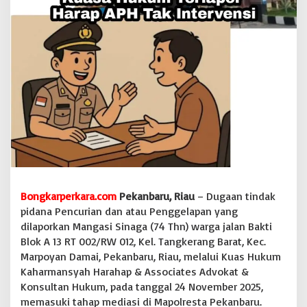
P
o
l
i
s
i
,
K
u
a
s
a
H
u
k
u
Bongkarperkara.com
Pekanbaru, Riau
– Dugaan tindak
m
pidana Pencurian dan atau Penggelapan yang
T
dilaporkan Mangasi Sinaga (74 Thn) warga jalan Bakti
e
Blok A 13 RT 002/RW 012, Kel. Tangkerang Barat, Kec.
r
Marpoyan Damai, Pekanbaru, Riau, melalui Kuas Hukum
l
a
Kaharmansyah Harahap & Associates Advokat &
p
Konsultan Hukum, pada tanggal 24 November 2025,
o
memasuki tahap mediasi di Mapolresta Pekanbaru.
r