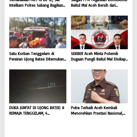
Intelkam Polres Sabang Bagikan
Baitul Mal Aceh Bersih dari
Bendera Merah Putih kepada
Dugaan Pemotongan Bantuan,
Masyarakat |
Masyarakat Diminta Hentikan
BONGKAR’Perkara.com
Penyebaran Hoaks | BONGKAR
‘Perkara.com
Satu Korban Tenggelam di
SEKBER Aceh Minta Polemik
Perairan Ujong Batee Ditemukan,
Dugaan Pungli Baitul Mal Disikapi
Tim SAR Gabungan Lanjutkan
Objektif, Dorong Penegakan
Pencarian Satu Korban Lain |
Hukum terhadap Oknum |
BONGKAR ‘Perkara.com
BONGKAR ‘Perkara.com
DUKA JUM’AT DI UJONG BATEE: 8
Putra Terbaik Aceh Kembali
REMAJA TENGGELAM, 4
Menorehkan Prestasi Nasional,
DITEMUKAN TEWAS 4 MASIH
Irwansyah Asal Pidie
DICARI | BONGKAR ‘Perkara.com
Dipromosikan Menjadi
Koordinator JAM Pidum
Kejaksaan Agung RI |