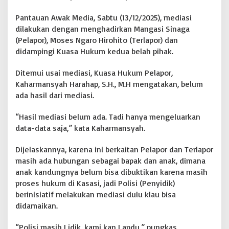
H
Pantauan Awak Media, Sabtu (13/12/2025), mediasi
a
r
dilakukan dengan menghadirkan Mangasi Sinaga
a
(Pelapor), Moses Ngaro Hirohito (Terlapor) dan
p
didampingi Kuasa Hukum kedua belah pihak.
A
P
Ditemui usai mediasi, Kuasa Hukum Pelapor,
H
T
Kaharmansyah Harahap, S.H., M.H mengatakan, belum
a
ada hasil dari mediasi.
k
I
“Hasil mediasi belum ada. Tadi hanya mengeluarkan
n
data-data saja,” kata Kaharmansyah.
t
e
r
Dijelaskannya, karena ini berkaitan Pelapor dan Terlapor
v
masih ada hubungan sebagai bapak dan anak, dimana
e
anak kandungnya belum bisa dibuktikan karena masih
n
proses hukum di Kasasi, jadi Polisi (Penyidik)
s
i
berinisiatif melakukan mediasi dulu klau bisa
didamaikan.
“Polisi masih Lidik, kami kan Lapdu,” pungkas