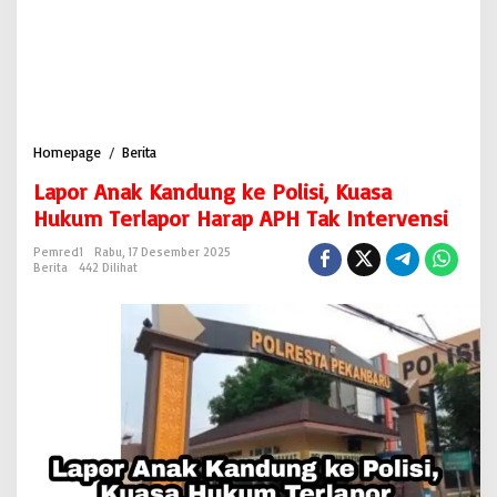
Homepage
/
Berita
L
a
Lapor Anak Kandung ke Polisi, Kuasa
p
o
Hukum Terlapor Harap APH Tak Intervensi
r
A
Pemred1
Rabu, 17 Desember 2025
Berita
442 Dilihat
n
a
k
K
a
n
d
u
n
g
k
e