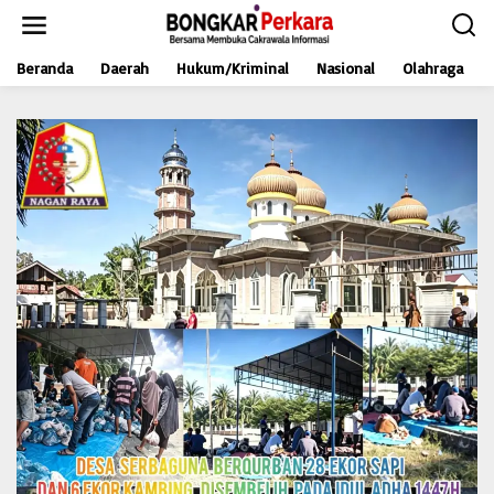
L
e
w
Beranda
Daerah
Hukum/Kriminal
Nasional
Olahraga
a
t
i
k
e
k
o
n
t
e
n