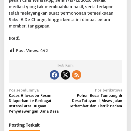
pesan Chat WhatsApp, Senin (15/12/2025) terkait
mediasi yang tak membuahkan hasil, serta terlapor
telah melayangkan surat permohonan pemeriksaan
Saksi A De Charge, hingga berita ini dimuat belum
memberi tanggapan.
(Red).
Post Views:
442
Ikuti Kami
N
Pos sebelumnya
Pos berikutnya
Kades Hiliwaebu Resmi
Pohon Besar Tumbang di
a
Dilaporkan ke Berbagai
Desa Tutuyan II, Akses Jalan
v
Instansi atas Dugaan
Terhambat dan Listrik Padam
Penyelewengan Dana Desa
i
g
Posting Terkait