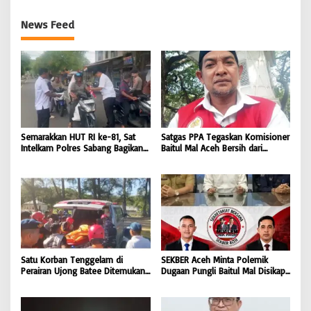
News Feed
Semarakkan HUT RI ke-81, Sat
Satgas PPA Tegaskan Komisioner
Intelkam Polres Sabang Bagikan
Baitul Mal Aceh Bersih dari
Bendera Merah Putih kepada
Dugaan Pemotongan Bantuan,
Masyarakat |
Masyarakat Diminta Hentikan
BONGKAR’Perkara.com
Penyebaran Hoaks | BONGKAR
‘Perkara.com
Satu Korban Tenggelam di
SEKBER Aceh Minta Polemik
Perairan Ujong Batee Ditemukan,
Dugaan Pungli Baitul Mal Disikapi
Tim SAR Gabungan Lanjutkan
Objektif, Dorong Penegakan
Pencarian Satu Korban Lain |
Hukum terhadap Oknum |
BONGKAR ‘Perkara.com
BONGKAR ‘Perkara.com