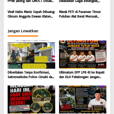
PPWI Jateng dan GMOCT Desak
Dikabarkan Gagal Berangkat,
Tegas
Usut Tuntas Kasus “Memeras dan
Sinaya Wisata Kuningan Tegaskan
Diperas” Bupati Pemalang Serta
Komitmen Layanan Sesuai Aturan
Viral! Habis Manis Sepah Dibuang:
Marak PETI di Pasaman Timur:
Oknum KPK
Oknum Anggota Dewan Klaten
Puluhan Alat Berat Merusak
Diduga Ingkari Segala Janji,
Muaro Sungai Lolo, Masyarakat
Bungkam Saat Dimintai
Minta Tindakan Tegas
keterangan
Jangan Lewatkan
Diberitakan Tanpa Konfirmasi,
Ultimatum DPP LPK-RI ke Bupati
Satresnarkoba Polres Cimahi dan
dan DLH Pekalongan: Jangan
Yayasan Ultra Jadi Korban Narasi
Tutup Mata Dugaan Pencemaran
Sepihak
Limbah Laundry, Siap Tempuh
Jalur Hukum Sampai Tingkat
Pusat