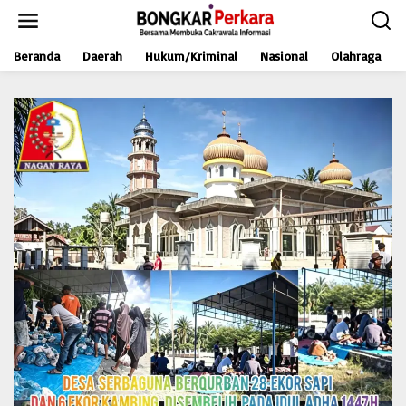
L
e
w
Beranda
Daerah
Hukum/Kriminal
Nasional
Olahraga
a
t
i
k
e
k
o
n
t
e
n