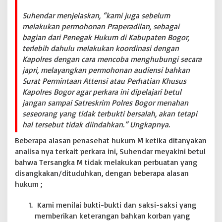
k
Suhendar menjelaskan, “kami juga sebelum
a
melakukan permohonan Praperadilan, sebagai
n
P
bagian dari Penegak Hukum di Kabupaten Bogor,
o
terlebih dahulu melakukan koordinasi dengan
l
Kapolres dengan cara mencoba menghubungi secara
r
japri, melayangkan permohonan audiensi bahkan
e
s
Surat Permintaan Attensi atau Perhatian Khusus
B
Kapolres Bogor agar perkara ini dipelajari betul
o
jangan sampai Satreskrim Polres Bogor menahan
g
seseorang yang tidak terbukti bersalah, akan tetapi
o
hal tersebut tidak diindahkan.” Ungkapnya.
r
Beberapa alasan penasehat hukum M ketika ditanyakan
analisa nya terkait perkara ini, Suhendar meyakini betul
bahwa Tersangka M tidak melakukan perbuatan yang
disangkakan/dituduhkan, dengan beberapa alasan
hukum ;
Kami menilai bukti-bukti dan saksi-saksi yang
memberikan keterangan bahkan korban yang