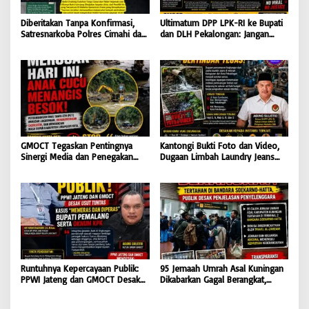
Diberitakan Tanpa Konfirmasi,
Ultimatum DPP LPK-RI ke Bupati
Satresnarkoba Polres Cimahi dan
dan DLH Pekalongan: Jangan
Yayasan Ultra Jadi Korban Narasi
Tutup Mata Dugaan Pencemaran
Sepihak
Limbah Laundry, Siap Tempuh
Jalur Hukum Sampai Tingkat
Pusat
GMOCT Tegaskan Pentingnya
Kantongi Bukti Foto dan Video,
Sinergi Media dan Penegakan
Dugaan Limbah Laundry Jeans
Hukum Demi Masa Depan
Cemari Sungai Pekalongan, LPK-
Kabupaten Limapuluh Kota
RI dan GMOCT Desak KLH, Polri
Hingga Kejaksaan Bertindak
Tegas
Runtuhnya Kepercayaan Publik:
95 Jemaah Umrah Asal Kuningan
PPWI Jateng dan GMOCT Desak
Dikabarkan Gagal Berangkat,
Usut Tuntas Kasus “Memeras dan
Sinaya Wisata Kuningan Tegaskan
Diperas” Bupati Pemalang Serta
Komitmen Layanan Sesuai Aturan