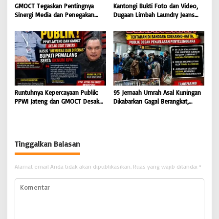
GMOCT Tegaskan Pentingnya
Kantongi Bukti Foto dan Video,
Sinergi Media dan Penegakan
Dugaan Limbah Laundry Jeans
Hukum Demi Masa Depan
Cemari Sungai Pekalongan, LPK-
Kabupaten Limapuluh Kota
RI dan GMOCT Desak KLH, Polri
Hingga Kejaksaan Bertindak
Tegas
Runtuhnya Kepercayaan Publik:
95 Jemaah Umrah Asal Kuningan
PPWI Jateng dan GMOCT Desak
Dikabarkan Gagal Berangkat,
Usut Tuntas Kasus “Memeras dan
Sinaya Wisata Kuningan Tegaskan
Diperas” Bupati Pemalang Serta
Komitmen Layanan Sesuai Aturan
Oknum KPK
Tinggalkan Balasan
Alamat email Anda tidak akan dipublikasikan.
Ruas yang wajib ditandai
*