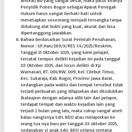
amoral/aib yang sangat besar, maka patut kiranya
Penyidik Polres Bogor sebagai Aparat Penegak
Hukum harus sangat berhati-hati untuk
menetapkan seseorang menjadi tersangka tanpa
didukung alat bukti yang kuat, akurat dan bisa
dipertanggung jawabkan.
Bahwa berdasarkan Surat Perintah Penahanan,
Nomor : SP.Han/269/X/RES 1.4/2025/Reskrim.
Tanggal 21 Oktober 2025, yang kami pelajari,
tercatat tempus delikti kejadian ini pada tanggal
03 Oktober 2025, dan locus delikti di Kp.
Warnasari, RT. 001/RW. 009, Kel. Cilebut Timur,
Kec. Sukaraja, Kab. Bogor, Provinsi Jawa Barat.
sedangkan pada waktu dan tempat tersebut tidak
terjadi perbuatan yang dilaporkan dan dituduhkan
(kalaupun dengan adanya alibi lain dari pelapor,
terdapat tempat dan waktu kejadian lain yang
terjadi 2 bulan yang lalu, maka cukup sangat aneh
kalau nangisnya Sdri. BDO atau melaporkan ke
orang tua nya baru per tanggal 03 oktober 2025,
sedangkan si anak Sdri. BDO selama rentang