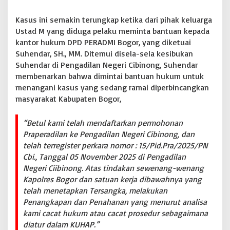
u
N
Kasus ini semakin terungkap ketika dari pihak keluarga
g
Ustad M yang diduga pelaku meminta bantuan kepada
a
kantor hukum DPD PERADMI Bogor, yang diketuai
j
Suhendar, SH., MM. Ditemui disela-sela kesibukan
i
M
Suhendar di Pengadilan Negeri Cibinong, Suhendar
u
membenarkan bahwa dimintai bantuan hukum untuk
r
menangani kasus yang sedang ramai diperbincangkan
t
masyarakat Kabupaten Bogor,
a
d
o
“Betul kami telah mendaftarkan permohonan
P
Praperadilan ke Pengadilan Negeri Cibinong, dan
r
telah terregister perkara nomor : 15/Pid.Pra/2025/PN
a
P
Cbi., Tanggal 05 November 2025 di Pengadilan
e
Negeri Ciibinong. Atas tindakan sewenang-wenang
r
Kapolres Bogor dan satuan kerja dibawahnya yang
a
telah menetapkan Tersangka, melakukan
d
Penangkapan dan Penahanan yang menurut analisa
i
l
kami cacat hukum atau cacat prosedur sebagaimana
a
diatur dalam KUHAP.”
n