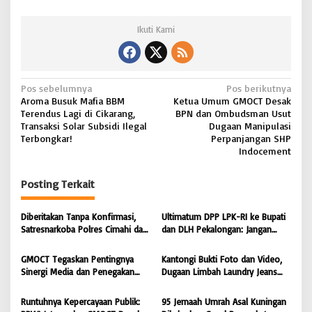
Ikuti Kami
N
Pos sebelumnya
Pos berikutnya
Aroma Busuk Mafia BBM
Ketua Umum GMOCT Desak
a
Terendus Lagi di Cikarang,
BPN dan Ombudsman Usut
v
Transaksi Solar Subsidi Ilegal
Dugaan Manipulasi
Terbongkar!
Perpanjangan SHP
i
Indocement
g
Posting Terkait
a
s
Diberitakan Tanpa Konfirmasi,
Ultimatum DPP LPK-RI ke Bupati
i
Satresnarkoba Polres Cimahi dan
dan DLH Pekalongan: Jangan
Yayasan Ultra Jadi Korban Narasi
Tutup Mata Dugaan Pencemaran
p
Sepihak
Limbah Laundry, Siap Tempuh
GMOCT Tegaskan Pentingnya
Kantongi Bukti Foto dan Video,
o
Jalur Hukum Sampai Tingkat
Sinergi Media dan Penegakan
Dugaan Limbah Laundry Jeans
Pusat
s
Hukum Demi Masa Depan
Cemari Sungai Pekalongan, LPK-
Kabupaten Limapuluh Kota
RI dan GMOCT Desak KLH, Polri
Runtuhnya Kepercayaan Publik:
95 Jemaah Umrah Asal Kuningan
Hingga Kejaksaan Bertindak