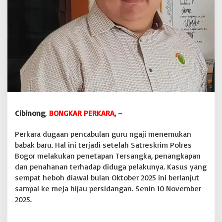
l
a
m
P
e
n
e
t
a
p
a
n
Cibinong
,
BONGKAR PERKARA, –
T
e
r
Perkara dugaan pencabulan guru ngaji menemukan
s
babak baru. Hal ini terjadi setelah Satreskrim Polres
a
Bogor melakukan penetapan Tersangka, penangkapan
n
dan penahanan terhadap diduga pelakunya. Kasus yang
g
k
sempat heboh diawal bulan Oktober 2025 ini berlanjut
a
sampai ke meja hijau persidangan. Senin 10 November
,
2025.
G
u
r