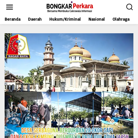
L
e
w
Beranda
Daerah
Hukum/Kriminal
Nasional
Olahraga
a
t
i
k
e
k
o
n
t
e
n