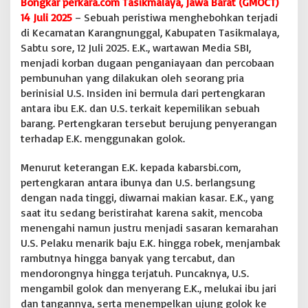
Bongkar perkara.com Tasikmalaya, Jawa Barat (GMOCT)
a
:
14 Juli 2025
– Sebuah peristiwa menghebohkan terjadi
G
di Kecamatan Karangnunggal, Kabupaten Tasikmalaya,
M
Sabtu sore, 12 Juli 2025. E.K., wartawan Media SBI,
O
menjadi korban dugaan penganiayaan dan percobaan
C
T
pembunuhan yang dilakukan oleh seorang pria
K
berinisial U.S. Insiden ini bermula dari pertengkaran
e
antara ibu E.K. dan U.S. terkait kepemilikan sebuah
c
barang. Pertengkaran tersebut berujung penyerangan
a
terhadap E.K. menggunakan golok.
m
K
e
Menurut keterangan E.K. kepada kabarsbi.com,
r
pertengkaran antara ibunya dan U.S. berlangsung
a
dengan nada tinggi, diwarnai makian kasar. E.K., yang
s
saat itu sedang beristirahat karena sakit, mencoba
menengahi namun justru menjadi sasaran kemarahan
U.S. Pelaku menarik baju E.K. hingga robek, menjambak
rambutnya hingga banyak yang tercabut, dan
mendorongnya hingga terjatuh. Puncaknya, U.S.
mengambil golok dan menyerang E.K., melukai ibu jari
dan tangannya, serta menempelkan ujung golok ke