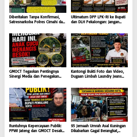
Diberitakan Tanpa Konfirmasi,
Ultimatum DPP LPK-RI ke Bupati
Satresnarkoba Polres Cimahi dan
dan DLH Pekalongan: Jangan
Yayasan Ultra Jadi Korban Narasi
Tutup Mata Dugaan Pencemaran
Sepihak
Limbah Laundry, Siap Tempuh
Jalur Hukum Sampai Tingkat
Pusat
GMOCT Tegaskan Pentingnya
Kantongi Bukti Foto dan Video,
Sinergi Media dan Penegakan
Dugaan Limbah Laundry Jeans
Hukum Demi Masa Depan
Cemari Sungai Pekalongan, LPK-
Kabupaten Limapuluh Kota
RI dan GMOCT Desak KLH, Polri
Hingga Kejaksaan Bertindak
Tegas
Runtuhnya Kepercayaan Publik:
95 Jemaah Umrah Asal Kuningan
PPWI Jateng dan GMOCT Desak
Dikabarkan Gagal Berangkat,
Usut Tuntas Kasus “Memeras dan
Sinaya Wisata Kuningan Tegaskan