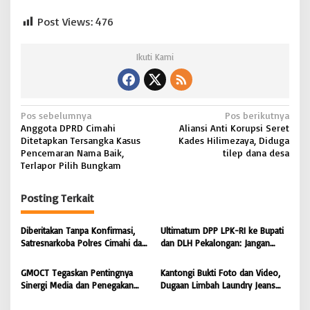
Post Views:
476
Ikuti Kami
N
Pos sebelumnya
Pos berikutnya
Anggota DPRD Cimahi
Aliansi Anti Korupsi Seret
a
Ditetapkan Tersangka Kasus
Kades Hilimezaya, Diduga
v
Pencemaran Nama Baik,
tilep dana desa
Terlapor Pilih Bungkam
i
g
Posting Terkait
a
s
Diberitakan Tanpa Konfirmasi,
Ultimatum DPP LPK-RI ke Bupati
Satresnarkoba Polres Cimahi dan
dan DLH Pekalongan: Jangan
i
Yayasan Ultra Jadi Korban Narasi
Tutup Mata Dugaan Pencemaran
Sepihak
Limbah Laundry, Siap Tempuh
p
GMOCT Tegaskan Pentingnya
Kantongi Bukti Foto dan Video,
Jalur Hukum Sampai Tingkat
Sinergi Media dan Penegakan
Dugaan Limbah Laundry Jeans
o
Pusat
Hukum Demi Masa Depan
Cemari Sungai Pekalongan, LPK-
Kabupaten Limapuluh Kota
RI dan GMOCT Desak KLH, Polri