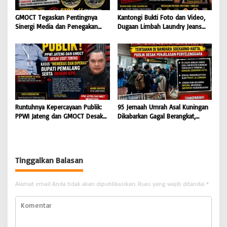
GMOCT Tegaskan Pentingnya
Kantongi Bukti Foto dan Video,
Sinergi Media dan Penegakan
Dugaan Limbah Laundry Jeans
Hukum Demi Masa Depan
Cemari Sungai Pekalongan, LPK-
Kabupaten Limapuluh Kota
RI dan GMOCT Desak KLH, Polri
Hingga Kejaksaan Bertindak
Tegas
Runtuhnya Kepercayaan Publik:
95 Jemaah Umrah Asal Kuningan
PPWI Jateng dan GMOCT Desak
Dikabarkan Gagal Berangkat,
Usut Tuntas Kasus “Memeras dan
Sinaya Wisata Kuningan Tegaskan
Diperas” Bupati Pemalang Serta
Komitmen Layanan Sesuai Aturan
Oknum KPK
Tinggalkan Balasan
Alamat email Anda tidak akan dipublikasikan.
Ruas yang wajib ditandai
*