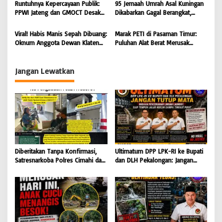
s
Runtuhnya Kepercayaan Publik:
95 Jemaah Umrah Asal Kuningan
Hingga Kejaksaan Bertindak
PPWI Jateng dan GMOCT Desak
Dikabarkan Gagal Berangkat,
Tegas
Usut Tuntas Kasus “Memeras dan
Sinaya Wisata Kuningan Tegaskan
Diperas” Bupati Pemalang Serta
Komitmen Layanan Sesuai Aturan
Viral! Habis Manis Sepah Dibuang:
Marak PETI di Pasaman Timur:
Oknum KPK
Oknum Anggota Dewan Klaten
Puluhan Alat Berat Merusak
Diduga Ingkari Segala Janji,
Muaro Sungai Lolo, Masyarakat
Bungkam Saat Dimintai
Minta Tindakan Tegas
keterangan
Jangan Lewatkan
Diberitakan Tanpa Konfirmasi,
Ultimatum DPP LPK-RI ke Bupati
Satresnarkoba Polres Cimahi dan
dan DLH Pekalongan: Jangan
Yayasan Ultra Jadi Korban Narasi
Tutup Mata Dugaan Pencemaran
Sepihak
Limbah Laundry, Siap Tempuh
Jalur Hukum Sampai Tingkat
Pusat