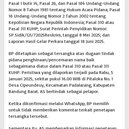
Pasal 1 butir 14, Pasal 26, dan Pasal 184 Undang-Undang
P
Nomor 8 Tahun 1981 tentang Hukum Acara Pidana; Pasal
i
16 Undang-Undang Nomor 2 Tahun 2002 tentang
l
i
Kepolisian Negara Republik Indonesia; Pasal 310 atau
h
Pasal 311 KUHP; Surat Perintah Penyidikan Nomor:
B
SP.Sidik/121/72025Reskrim, tanggal 8 Mei 2025; dan
u
Laporan Hasil Gelar Perkara tanggal 18 Juni 2025.
n
g
k
BP ditetapkan sebagai tersangka atas dugaan tindak
a
pidana penghinaan/pencemaran nama baik
m
sebagaimana diatur dalam Pasal 310 atau Pasal 311
KUHP. Peristiwa yang dilaporkan terjadi pada Rabu, 5
Januari 2025, sekitar pukul 16.00 WIB di Pitaloka No. 1
Desa Cipeundeuy, Kecamatan Padalarang, Kabupaten
Bandung Barat. AS bertindak sebagai pelapor.
Ketika dikonfirmasi melalui WhatsApp, BP memilih
untuk tidak memberikan komentar terkait penetapan
tersangka tersebut.
Sementara itu, AS membenarkan informasi penetapan