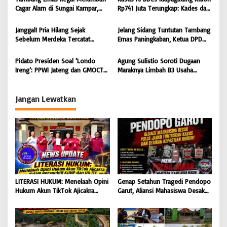
p
Cagar Alam di Sungai Kampar,
Rp741 Juta Terungkap: Kades dan
o
GMOCT Minta Penegak Hukum
Eks Perangkat Desa Ditetapkan
s
Bertindak Tegas
Tersangka
Janggal! Pria Hilang Sejak
Jelang Sidang Tuntutan Tambang
Sebelum Merdeka Tercatat
Emas Paningkaban, Ketua DPD
‘Mengurus’ Mutasi Tanah 2019,
PPWI Jateng Apresiasi
Dugaan Mafia Tanah di Wiradadi
Profesionalisme JPU & Majelis
Pidato Presiden Soal ‘Londo
Agung Sulistio Soroti Dugaan
Terbongkar
Hakim PN Purwokerto: Yakin
Ireng’: PPWI Jateng dan GMOCT
Maraknya Limbah B3 Usaha
Terdakwa Sarko Bebas atau
Menegaskan Wartawan Adalah
Laundry di Pekalongan, Desak
Dituntut Ringan
Pilar Keempat Demokrasi yang
KLH RI dan DLH Bertindak Tegas
Dilindungi Undang-Undang
Jangan Lewatkan
LITERASI HUKUM: Menelaah Opini
Genap Setahun Tragedi Pendopo
Hukum Akun TikTok Ajicakra
Garut, Aliansi Mahasiswa Desak
dalam Perspektif KUHP dan UU
Polda Jabar Tuntaskan Kasus dan
ITE
Berikan Kepastian Hukum