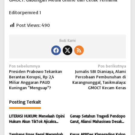
Editor:pemred 1
Post Views:
490
Ikuti Kami
N
Pos sebelumnya
Pos berikutnya
Presiden Prabowo Tekankan
Jurnalis SBI Dianiaya, Alami
a
Berantas Korupsi, Rp 2,4
Percobaan Pembunuhan di
v
Miliar Anggaran PAUD
Karangnunggal, Tasikmalaya:
Kuningan “Menguap”?
GMOCT Kecam Keras
i
g
Posting Terkait
a
s
LITERASI HUKUM: Menelaah Opini
Genap Setahun Tragedi Pendopo
Hukum Akun TikTok Ajicakra
Garut, Aliansi Mahasiswa Desak
i
dalam Perspektif KUHP dan UU
Polda Jabar Tuntaskan Kasus dan
ITE
Berikan Kepastian Hukum
Tambang Emas Ilegal Merambah
Kasus APBDes Klapagading Kulon