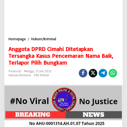
Homepage
/
Hukum/Kriminal
A
n
Anggota DPRD Cimahi Ditetapkan
g
g
Tersangka Kasus Pencemaran Nama Baik,
o
Terlapor Pilih Bungkam
t
a
Pemred1
Minggu, 13 Juli 2025
D
Hukum/Kriminal
490 Dilihat
P
R
D
C
i
m
a
h
i
D