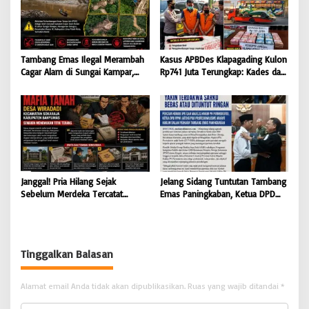
Tambang Emas Ilegal Merambah
Kasus APBDes Klapagading Kulon
Cagar Alam di Sungai Kampar,
Rp741 Juta Terungkap: Kades dan
GMOCT Minta Penegak Hukum
Eks Perangkat Desa Ditetapkan
Bertindak Tegas
Tersangka
Janggal! Pria Hilang Sejak
Jelang Sidang Tuntutan Tambang
Sebelum Merdeka Tercatat
Emas Paningkaban, Ketua DPD
‘Mengurus’ Mutasi Tanah 2019,
PPWI Jateng Apresiasi
Dugaan Mafia Tanah di Wiradadi
Profesionalisme JPU & Majelis
Terbongkar
Hakim PN Purwokerto: Yakin
Terdakwa Sarko Bebas atau
Tinggalkan Balasan
Dituntut Ringan
Alamat email Anda tidak akan dipublikasikan.
Ruas yang wajib ditandai
*