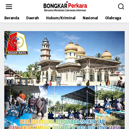
L
e
w
Beranda
Daerah
Hukum/Kriminal
Nasional
Olahraga
a
t
i
k
e
k
o
n
t
e
n