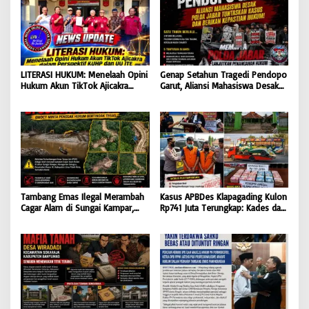
LITERASI HUKUM: Menelaah Opini
Genap Setahun Tragedi Pendopo
Hukum Akun TikTok Ajicakra
Garut, Aliansi Mahasiswa Desak
dalam Perspektif KUHP dan UU
Polda Jabar Tuntaskan Kasus dan
ITE
Berikan Kepastian Hukum
Tambang Emas Ilegal Merambah
Kasus APBDes Klapagading Kulon
Cagar Alam di Sungai Kampar,
Rp741 Juta Terungkap: Kades dan
GMOCT Minta Penegak Hukum
Eks Perangkat Desa Ditetapkan
Bertindak Tegas
Tersangka