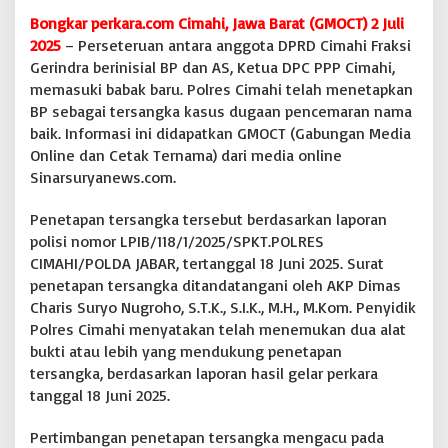
n
Bongkar perkara.com Cimahi, Jawa Barat (GMOCT) 2 Juli
c
2025
– Perseteruan antara anggota DPRD Cimahi Fraksi
e
Gerindra berinisial BP dan AS, Ketua DPC PPP Cimahi,
m
memasuki babak baru. Polres Cimahi telah menetapkan
a
r
BP sebagai tersangka kasus dugaan pencemaran nama
a
baik. Informasi ini didapatkan GMOCT (Gabungan Media
n
Online dan Cetak Ternama) dari media online
N
Sinarsuryanews.com.
a
m
a
Penetapan tersangka tersebut berdasarkan laporan
B
polisi nomor LPIB/118/1/2025/SPKT.POLRES
a
CIMAHI/POLDA JABAR, tertanggal 18 Juni 2025. Surat
i
penetapan tersangka ditandatangani oleh AKP Dimas
k
,
Charis Suryo Nugroho, S.T.K., S.I.K., M.H., M.Kom. Penyidik
T
Polres Cimahi menyatakan telah menemukan dua alat
e
bukti atau lebih yang mendukung penetapan
r
tersangka, berdasarkan laporan hasil gelar perkara
l
tanggal 18 Juni 2025.
a
p
o
Pertimbangan penetapan tersangka mengacu pada
r