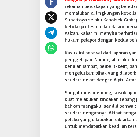
b
rekaman percakapan yang beredar
a
memalukan di lingkungan kepolisi
n
Suhartoyo selaku Kapolsek Grabag
g
ketidakprofesionalan dalam men
P
Azizah. Kabar ini menyita perhati
i
l
hukum pelapor dengan kedua pejab
i
h
Kasus ini berawal dari laporan ya
k
penggelapan. Namun, alih-alih di
a
berjalan lambat, berbelit-belit, d
r
e
mengejutkan: pihak yang dilapor
n
saudara dekat dengan Aiptu Arman
a
A
Sangat miris memang, sosok apar
k
kuat melakukan tindakan tebang p
u
i
bahkan mengakui sendiri bahwa t
T
saudara dengannya. Akibat penga
e
pelaku yang dilaporkan dibiarka
r
untuk mendapatkan keadilan terab
l
a
p