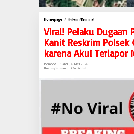
Homepage
/
Hukum/Kriminal
V
i
Viral! Pelaku Dugaan
r
a
Kanit Reskrim Polsek 
l
!
karena Akui Terlapor 
P
e
l
Pemred1
Sabtu, 16 Mei 2026
a
Hukum/Kriminal
434 Dilihat
k
u
D
u
g
a
a
n
P
e
n
g