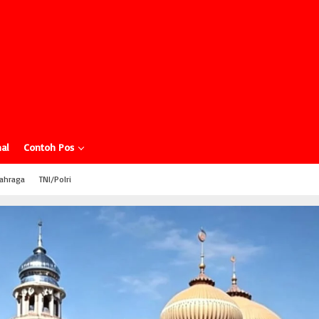
al
Contoh Pos
ahraga
TNI/Polri