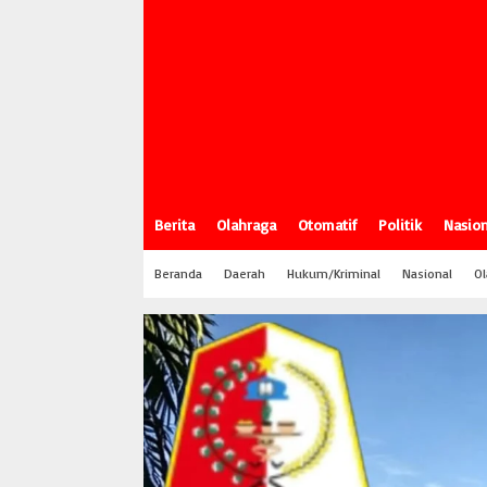
Berita
Olahraga
Otomatif
Politik
Nasion
Beranda
Daerah
Hukum/Kriminal
Nasional
Ol