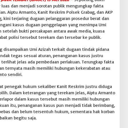
 luas dan menjadi sorotan publik mengungkap fakta
an. Aiptu Armanto, Kanit Reskrim Polsek Grabag, dan AKP
, kini terjaring dugaan pelanggaran prosedur berat dan
angani kasus dugaan penggelapan yang menimpa Umi
an setelah bukti percakapan antara awak media, kuasa
at polisi tersebut terekam dan tersebar ke publik.
ng disampaikan Umi Azizah terkait dugaan tindak pidana
tindak tegas sesuai aturan, penanganan kasus justru
an terlihat jelas ada pembedaan perlakuan. Terungkap fakta
kan ternyata masih memiliki hubungan kekerabatan atau
to sendiri.
at penegak hukum sekaliber Kanit Reskrim justru diduga
ilih. Dalam keterangan yang terekam jelas, Aiptu Armanto
erlapor dalam kasus tersebut masih memiliki hubungan
kuan itu, penanganan kasus pun menjadi tidak berimbang,
n bebas dan belum tersentuh hukum, sementara hak korban
aikan begitu saja.