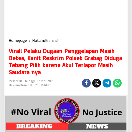
Homepage
/
Hukum/Kriminal
V
i
Viral! Pelaku Dugaan Penggelapan Masih
r
a
Bebas, Kanit Reskrim Polsek Grabag Diduga
l
Tebang Pilih karena Akui Terlapor Masih
!
Saudara nya
P
e
Pemred1
Minggu, 17 Mei 2026
l
Hukum/Kriminal
266 Dilihat
a
k
u
D
u
g
a
a
n