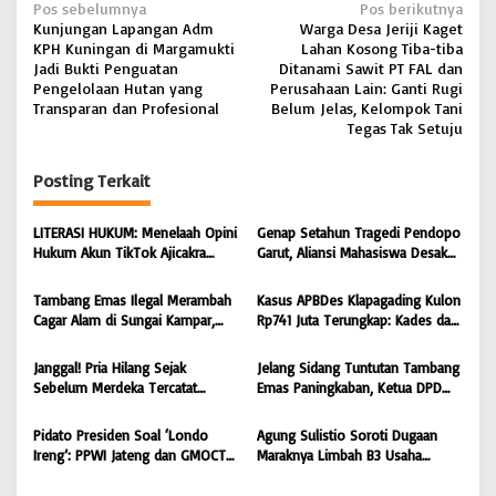
N
Pos sebelumnya
Pos berikutnya
Kunjungan Lapangan Adm
Warga Desa Jeriji Kaget
a
KPH Kuningan di Margamukti
Lahan Kosong Tiba-tiba
v
Jadi Bukti Penguatan
Ditanami Sawit PT FAL dan
Pengelolaan Hutan yang
Perusahaan Lain: Ganti Rugi
i
Transparan dan Profesional
Belum Jelas, Kelompok Tani
Tegas Tak Setuju
g
a
Posting Terkait
s
i
LITERASI HUKUM: Menelaah Opini
Genap Setahun Tragedi Pendopo
Hukum Akun TikTok Ajicakra
Garut, Aliansi Mahasiswa Desak
p
dalam Perspektif KUHP dan UU
Polda Jabar Tuntaskan Kasus dan
o
ITE
Berikan Kepastian Hukum
Tambang Emas Ilegal Merambah
Kasus APBDes Klapagading Kulon
s
Cagar Alam di Sungai Kampar,
Rp741 Juta Terungkap: Kades dan
GMOCT Minta Penegak Hukum
Eks Perangkat Desa Ditetapkan
Bertindak Tegas
Tersangka
Janggal! Pria Hilang Sejak
Jelang Sidang Tuntutan Tambang
Sebelum Merdeka Tercatat
Emas Paningkaban, Ketua DPD
‘Mengurus’ Mutasi Tanah 2019,
PPWI Jateng Apresiasi
Dugaan Mafia Tanah di Wiradadi
Profesionalisme JPU & Majelis
Pidato Presiden Soal ‘Londo
Agung Sulistio Soroti Dugaan
Terbongkar
Hakim PN Purwokerto: Yakin
Ireng’: PPWI Jateng dan GMOCT
Maraknya Limbah B3 Usaha
Terdakwa Sarko Bebas atau
Menegaskan Wartawan Adalah
Laundry di Pekalongan, Desak
Dituntut Ringan
Pilar Keempat Demokrasi yang
KLH RI dan DLH Bertindak Tegas