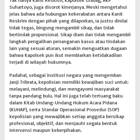
Tak hanya Kanit Reskrim, Kapolsek Grabag, AKP
Suhartoyo, juga disorot kinerjanya. Meski mengetahui
jelas bahwa ada hubungan kekerabatan antara Kanit
Reskrim dengan pihak yang dilaporkan, ia justru dinilai
tidak tegas, bingung mengambil sikap, dan tidak
bertindak proporsional. Sikap diam dan tidak mengambil
langkah pengalihan penanganan kasus atau tindakan
lain yang sesuai aturan, semakin menguatkan dugaan
bahwa Kapolsek pun ikut membiarkan ketidakadilan
terjadi di wilayah hukumnya.
Padahal, sebagai institusi negara yang mengemban
Janji Tribrata, kepolisian memiliki kewajiban suci untuk:
melayani, melindungi, dan mengayomi masyarakat
tanpa pandang bulu. Hal ini juga telah tertuang baku
dalam Kitab Undang-Undang Hukum Acara Pidana
(KUHAP), serta Standar Operasional Prosedur (SOP)
kepolisian yang mewajibkan setiap anggota bersikap
profesional, objektif, dan menjauhi segala bentuk
intervensi maupun keberpihakan.