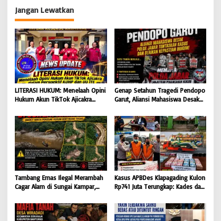
Dilindungi Undang-Undang
Jangan Lewatkan
LITERASI HUKUM: Menelaah Opini
Genap Setahun Tragedi Pendopo
Hukum Akun TikTok Ajicakra
Garut, Aliansi Mahasiswa Desak
dalam Perspektif KUHP dan UU
Polda Jabar Tuntaskan Kasus dan
ITE
Berikan Kepastian Hukum
Tambang Emas Ilegal Merambah
Kasus APBDes Klapagading Kulon
Cagar Alam di Sungai Kampar,
Rp741 Juta Terungkap: Kades dan
GMOCT Minta Penegak Hukum
Eks Perangkat Desa Ditetapkan
Bertindak Tegas
Tersangka