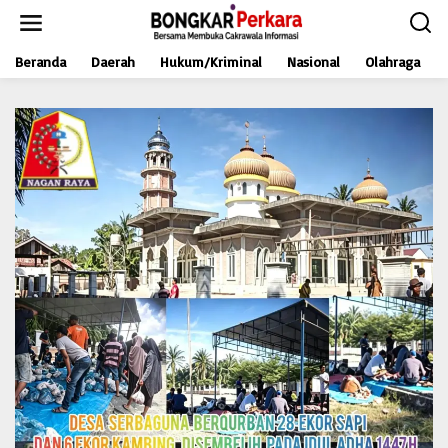
L
e
w
Beranda
Daerah
Hukum/Kriminal
Nasional
Olahraga
a
t
i
k
e
k
o
n
t
e
n