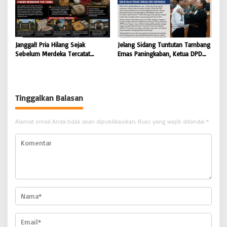
Janggal! Pria Hilang Sejak
Jelang Sidang Tuntutan Tambang
Sebelum Merdeka Tercatat
Emas Paningkaban, Ketua DPD
‘Mengurus’ Mutasi Tanah 2019,
PPWI Jateng Apresiasi
Dugaan Mafia Tanah di Wiradadi
Profesionalisme JPU & Majelis
Terbongkar
Hakim PN Purwokerto: Yakin
Terdakwa Sarko Bebas atau
Tinggalkan Balasan
Dituntut Ringan
Alamat email Anda tidak akan dipublikasikan.
Ruas yang wajib ditandai
*