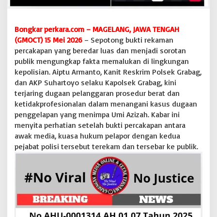
i
t
R
Bongkar perkara.com – MAGELANG, JAWA TENGAH
e
(GMOCT) 15 Mei 2026
– Sepotong bukti rekaman
s
percakapan yang beredar luas dan menjadi sorotan
k
r
publik mengungkap fakta memalukan di lingkungan
i
kepolisian. Aiptu Armanto, Kanit Reskrim Polsek Grabag,
m
dan AKP Suhartoyo selaku Kapolsek Grabag, kini
P
terjaring dugaan pelanggaran prosedur berat dan
o
ketidakprofesionalan dalam menangani kasus dugaan
l
s
penggelapan yang menimpa Umi Azizah. Kabar ini
e
menyita perhatian setelah bukti percakapan antara
k
awak media, kuasa hukum pelapor dengan kedua
G
pejabat polisi tersebut terekam dan tersebar ke publik.
r
a
b
a
g
D
i
d
u