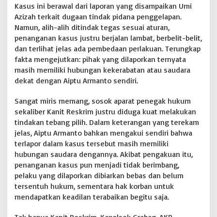
e
Kasus ini berawal dari laporan yang disampaikan Umi
r
Azizah terkait dugaan tindak pidana penggelapan.
l
Namun, alih-alih ditindak tegas sesuai aturan,
a
p
penanganan kasus justru berjalan lambat, berbelit-belit,
o
dan terlihat jelas ada pembedaan perlakuan. Terungkap
r
fakta mengejutkan: pihak yang dilaporkan ternyata
M
masih memiliki hubungan kekerabatan atau saudara
a
s
dekat dengan Aiptu Armanto sendiri.
i
h
Sangat miris memang, sosok aparat penegak hukum
S
sekaliber Kanit Reskrim justru diduga kuat melakukan
a
tindakan tebang pilih. Dalam keterangan yang terekam
u
d
jelas, Aiptu Armanto bahkan mengakui sendiri bahwa
a
terlapor dalam kasus tersebut masih memiliki
r
hubungan saudara dengannya. Akibat pengakuan itu,
a
penanganan kasus pun menjadi tidak berimbang,
n
pelaku yang dilaporkan dibiarkan bebas dan belum
y
a
tersentuh hukum, sementara hak korban untuk
mendapatkan keadilan terabaikan begitu saja.