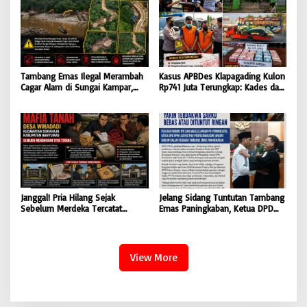
Tambang Emas Ilegal Merambah
Kasus APBDes Klapagading Kulon
Cagar Alam di Sungai Kampar,
Rp741 Juta Terungkap: Kades dan
GMOCT Minta Penegak Hukum
Eks Perangkat Desa Ditetapkan
Bertindak Tegas
Tersangka
Janggal! Pria Hilang Sejak
Jelang Sidang Tuntutan Tambang
Sebelum Merdeka Tercatat
Emas Paningkaban, Ketua DPD
‘Mengurus’ Mutasi Tanah 2019,
PPWI Jateng Apresiasi
Dugaan Mafia Tanah di Wiradadi
Profesionalisme JPU & Majelis
Terbongkar
Hakim PN Purwokerto: Yakin
Terdakwa Sarko Bebas atau
View More
Dituntut Ringan