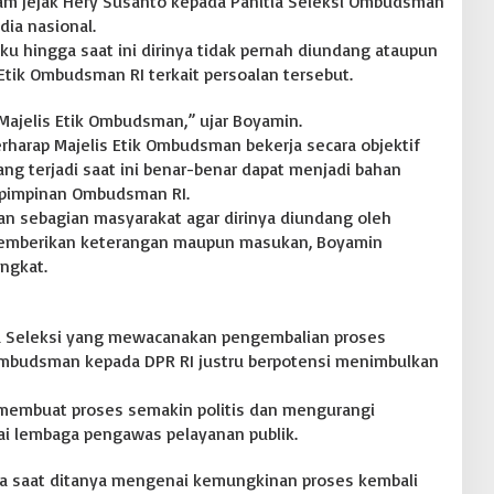
ekam jejak Hery Susanto kepada Panitia Seleksi Ombudsman
ia nasional.
 hingga saat ini dirinya tidak pernah diundang ataupun
Etik Ombudsman RI terkait persoalan tersebut.
Majelis Etik Ombudsman,” ujar Boyamin.
rharap Majelis Etik Ombudsman bekerja secara objektif
ng terjadi saat ini benar-benar dapat menjadi bahan
i pimpinan Ombudsman RI.
pan sebagian masyarakat agar dirinya diundang oleh
memberikan keterangan maupun masukan, Boyamin
ngkat.
a Seleksi yang mewacanakan pengembalian proses
mbudsman kepada DPR RI justru berpotensi menimbulkan
n membuat proses semakin politis dan mengurangi
 lembaga pengawas pelayanan publik.
nya saat ditanya mengenai kemungkinan proses kembali