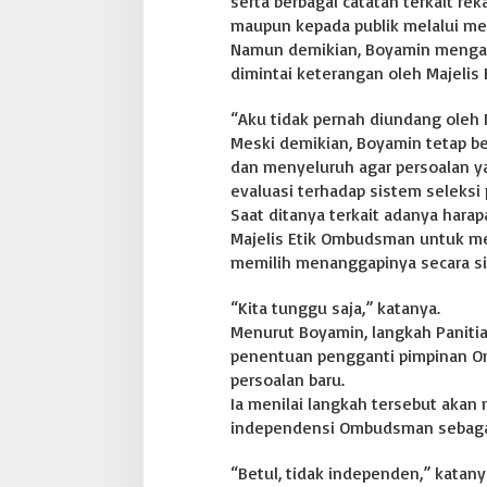
serta berbagai catatan terkait r
maupun kepada publik melalui med
Namun demikian, Boyamin mengaku
dimintai keterangan oleh Majelis 
“Aku tidak pernah diundang oleh 
Meski demikian, Boyamin tetap be
dan menyeluruh agar persoalan ya
evaluasi terhadap sistem seleks
Saat ditanya terkait adanya hara
Majelis Etik Ombudsman untuk 
memilih menanggapinya secara si
“Kita tunggu saja,” katanya.
Menurut Boyamin, langkah Paniti
penentuan pengganti pimpinan O
persoalan baru.
Ia menilai langkah tersebut aka
independensi Ombudsman sebagai
“Betul, tidak independen,” kata