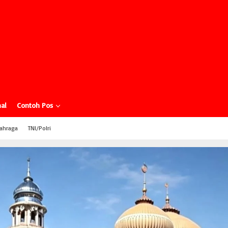
al
Contoh Pos
ahraga
TNI/Polri