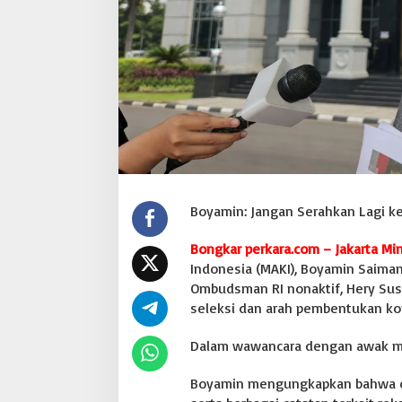
R
Boyamin: Jangan Serahkan Lagi ke
Bongkar perkara.com – Jakarta Min
Indonesia (MAKI), Boyamin Saima
Ombudsman RI nonaktif, Hery Susa
seleksi dan arah pembentukan k
Dalam wawancara dengan awak med
Boyamin mengungkapkan bahwa dir