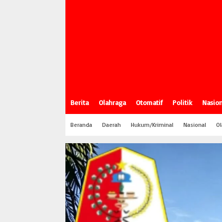
Berita
Olahraga
Otomatif
Politik
Nasion
Beranda
Daerah
Hukum/Kriminal
Nasional
Ol