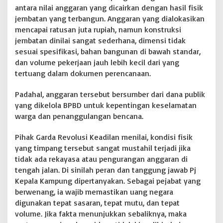
,
antara nilai anggaran yang dicairkan dengan hasil fisik
P
jembatan yang terbangun. Anggaran yang dialokasikan
j
K
mencapai ratusan juta rupiah, namun konstruksi
a
jembatan dinilai sangat sederhana, dimensi tidak
d
sesuai spesifikasi, bahan bangunan di bawah standar,
e
dan volume pekerjaan jauh lebih kecil dari yang
s
P
tertuang dalam dokumen perencanaan.
u
j
Padahal, anggaran tersebut bersumber dari dana publik
o
yang dikelola BPBD untuk kepentingan keselamatan
B
warga dan penanggulangan bencana.
a
s
u
Pihak Garda Revolusi Keadilan menilai, kondisi fisik
k
yang timpang tersebut sangat mustahil terjadi jika
i
tidak ada rekayasa atau pengurangan anggaran di
T
tengah jalan. Di sinilah peran dan tanggung jawab Pj
e
r
Kepala Kampung dipertanyakan. Sebagai pejabat yang
a
berwenang, ia wajib memastikan uang negara
n
digunakan tepat sasaran, tepat mutu, dan tepat
c
volume. Jika fakta menunjukkan sebaliknya, maka
a