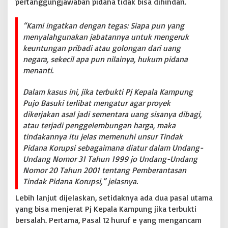
pertanggungjawaban pidana tidak bisa dihindari.
m
P
i
“Kami ingatkan dengan tegas: Siapa pun yang
d
menyalahgunakan jabatannya untuk mengeruk
a
keuntungan pribadi atau golongan dari uang
n
a
negara, sekecil apa pun nilainya, hukum pidana
K
menanti.
o
r
Dalam kasus ini, jika terbukti Pj Kepala Kampung
u
Pujo Basuki terlibat mengatur agar proyek
p
s
dikerjakan asal jadi sementara uang sisanya dibagi,
i
atau terjadi penggelembungan harga, maka
tindakannya itu jelas memenuhi unsur Tindak
Pidana Korupsi sebagaimana diatur dalam Undang-
Undang Nomor 31 Tahun 1999 jo Undang-Undang
Nomor 20 Tahun 2001 tentang Pemberantasan
Tindak Pidana Korupsi,” jelasnya.
Lebih lanjut dijelaskan, setidaknya ada dua pasal utama
yang bisa menjerat Pj Kepala Kampung jika terbukti
bersalah. Pertama, Pasal 12 huruf e yang mengancam