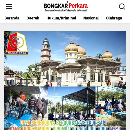
L
e
w
Beranda
Daerah
Hukum/Kriminal
Nasional
Olahraga
a
t
i
k
e
k
o
n
t
e
n