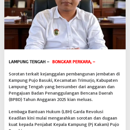
l
a
n
:
J
i
k
a
T
e
r
LAMPUNG TENGAH –
BONGKAR PERKARA, –
b
u
k
Sorotan terkait kejanggalan pembangunan jembatan di
t
Kampung Pujo Basuki, Kecamatan Trimurjo, Kabupaten
i
Lampung Tengah yang bersumber dari anggaran dan
S
Pengajuan Badan Penanggulangan Bencana Daerah
a
l
(BPBD) Tahun Anggaran 2025 kian meluas.
a
h
Lembaga Bantuan Hukum (LBH) Garda Revolusi
g
Keadilan kini mulai mengarahkan sorotan dan dugaan
u
kuat kepada Penjabat Kepala Kampung (Pj Kakam) Pujo
n
a