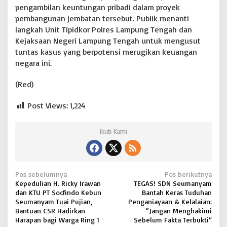
pengambilan keuntungan pribadi dalam proyek
pembangunan jembatan tersebut. Publik menanti
langkah Unit Tipidkor Polres Lampung Tengah dan
Kejaksaan Negeri Lampung Tengah untuk mengusut
tuntas kasus yang berpotensi merugikan keuangan
negara ini.
(Red)
Post Views:
1,224
Ikuti Kami
N
Pos sebelumnya
Pos berikutnya
Kepedulian H. Ricky Irawan
TEGAS! SDN Seumanyam
a
dan KTU PT Socfindo Kebun
Bantah Keras Tuduhan
v
Seumanyam Tuai Pujian,
Penganiayaan & Kelalaian:
Bantuan CSR Hadirkan
“Jangan Menghakimi
i
Harapan bagi Warga Ring 1
Sebelum Fakta Terbukti”