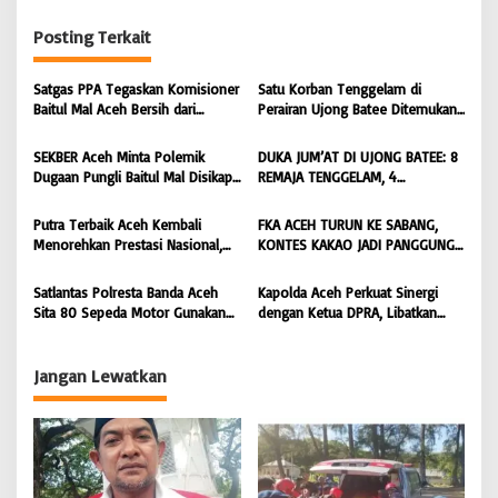
g
Posting Terkait
a
s
Satgas PPA Tegaskan Komisioner
Satu Korban Tenggelam di
i
Baitul Mal Aceh Bersih dari
Perairan Ujong Batee Ditemukan,
Dugaan Pemotongan Bantuan,
Tim SAR Gabungan Lanjutkan
p
Masyarakat Diminta Hentikan
Pencarian Satu Korban Lain |
SEKBER Aceh Minta Polemik
DUKA JUM’AT DI UJONG BATEE: 8
o
Penyebaran Hoaks | BONGKAR
BONGKAR ‘Perkara.com
Dugaan Pungli Baitul Mal Disikapi
REMAJA TENGGELAM, 4
‘Perkara.com
s
Objektif, Dorong Penegakan
DITEMUKAN TEWAS 4 MASIH
Hukum terhadap Oknum |
DICARI | BONGKAR ‘Perkara.com
Putra Terbaik Aceh Kembali
FKA ACEH TURUN KE SABANG,
BONGKAR ‘Perkara.com
Menorehkan Prestasi Nasional,
KONTES KAKAO JADI PANGGUNG
Irwansyah Asal Pidie
PETANI UJUNG BARAT INDONESIA
Dipromosikan Menjadi
| BONGKAR ‘Perkara.com
Satlantas Polresta Banda Aceh
Kapolda Aceh Perkuat Sinergi
Koordinator JAM Pidum
Sita 80 Sepeda Motor Gunakan
dengan Ketua DPRA, Libatkan
Kejaksaan Agung RI |
Knalpot Brong Selama Juli 2026 |
Polres Jajaran Wujudkan Stabilitas
BONGKAR’Perkara.com
BONGKAR’Perkara.com
Kamtibmas dan Dukung
Pembangunan Aceh |
Jangan Lewatkan
BONGKAR’Perkara.com