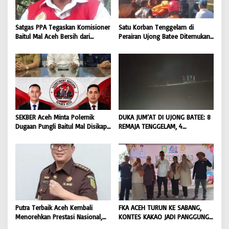
Satgas PPA Tegaskan Komisioner
Satu Korban Tenggelam di
Baitul Mal Aceh Bersih dari
Perairan Ujong Batee Ditemukan,
Dugaan Pemotongan Bantuan,
Tim SAR Gabungan Lanjutkan
Masyarakat Diminta Hentikan
Pencarian Satu Korban Lain |
Penyebaran Hoaks | BONGKAR
BONGKAR ‘Perkara.com
‘Perkara.com
SEKBER Aceh Minta Polemik
DUKA JUM’AT DI UJONG BATEE: 8
Dugaan Pungli Baitul Mal Disikapi
REMAJA TENGGELAM, 4
Objektif, Dorong Penegakan
DITEMUKAN TEWAS 4 MASIH
Hukum terhadap Oknum |
DICARI | BONGKAR ‘Perkara.com
BONGKAR ‘Perkara.com
Putra Terbaik Aceh Kembali
FKA ACEH TURUN KE SABANG,
Menorehkan Prestasi Nasional,
KONTES KAKAO JADI PANGGUNG
Irwansyah Asal Pidie
PETANI UJUNG BARAT INDONESIA