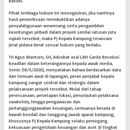
Basuki.
k
a
Pihak lembaga hukum ini menegaskan, jika nantinya
n
hasil pemeriksaan membuktikan adanya
J
penyalahgunaan wewenang serta pengambilan
a
b
keuntungan pribadi dalam proyek senilai ratusan juta
a
rupiah tersebut, maka Pj Kepala Kampung terancam
t
jerat pidana berat sesuai hukum yang berlaku.
a
n
Tri Agus Wantoro, SH, Advokat asal LBH Garda Revolusi
d
a
Keadilan dalam keterangannya kepada awak media,
n
Senin (18/5/2026), menyatakan bahwa berdasarkan data
A
dan temuan awal di lapangan, peran penjabat kepala
m
kampung sangat sentral dan strategis dalam
b
i
pelaksanaan proyek tersebut. Mulai dari tahap
l
perencanaan, penetapan lokasi, penunjukan pelaksana
K
swakelola, hingga pengawasan dan
e
pertanggungjawaban keuangan, semuanya berada di
u
bawah kendali dan tanggung jawab aparat kampung,
n
t
khususnya Pj Kepala Kampung selaku pemegang
u
kekuasaan pengelolaan keuangan dan aset di tingkat
n