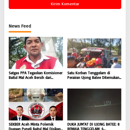
News Feed
Satgas PPA Tegaskan Komisioner
Satu Korban Tenggelam di
Baitul Mal Aceh Bersih dari
Perairan Ujong Batee Ditemukan,
Dugaan Pemotongan Bantuan,
Tim SAR Gabungan Lanjutkan
Masyarakat Diminta Hentikan
Pencarian Satu Korban Lain |
Penyebaran Hoaks | BONGKAR
BONGKAR ‘Perkara.com
‘Perkara.com
SEKBER Aceh Minta Polemik
DUKA JUM’AT DI UJONG BATEE: 8
Dugaan Pungli Baitul Mal Disikapi
REMAJA TENGGELAM, 4