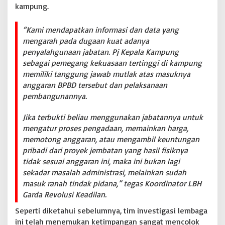
kampung.
g
a
n
“Kami mendapatkan informasi dan data yang
P
mengarah pada dugaan kuat adanya
r
penyalahgunaan jabatan. Pj Kepala Kampung
i
sebagai pemegang kekuasaan tertinggi di kampung
b
a
memiliki tanggung jawab mutlak atas masuknya
d
anggaran BPBD tersebut dan pelaksanaan
i
pembangunannya.
P
r
Jika terbukti beliau menggunakan jabatannya untuk
o
y
mengatur proses pengadaan, memainkan harga,
e
memotong anggaran, atau mengambil keuntungan
k
pribadi dari proyek jembatan yang hasil fisiknya
J
tidak sesuai anggaran ini, maka ini bukan lagi
e
m
sekadar masalah administrasi, melainkan sudah
b
masuk ranah tindak pidana,” tegas Koordinator LBH
a
Garda Revolusi Keadilan.
t
a
Seperti diketahui sebelumnya, tim investigasi lembaga
n
ini telah menemukan ketimpangan sangat mencolok