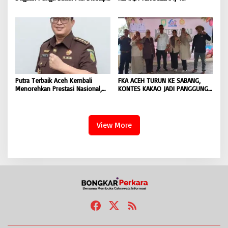
Objektif, Dorong Penegakan
DITEMUKAN TEWAS 4 MASIH
Hukum terhadap Oknum |
DICARI | BONGKAR ‘Perkara.com
BONGKAR ‘Perkara.com
Putra Terbaik Aceh Kembali
FKA ACEH TURUN KE SABANG,
Menorehkan Prestasi Nasional,
KONTES KAKAO JADI PANGGUNG
Irwansyah Asal Pidie
PETANI UJUNG BARAT INDONESIA
Dipromosikan Menjadi
| BONGKAR ‘Perkara.com
Koordinator JAM Pidum
Kejaksaan Agung RI |
View More
BONGKAR’Perkara.com