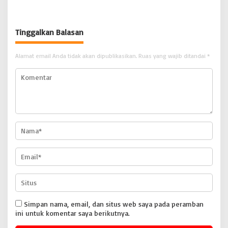
Dipromosikan Menjadi
| BONGKAR ‘Perkara.com
Koordinator JAM Pidum
Kejaksaan Agung RI |
Tinggalkan Balasan
BONGKAR’Perkara.com
Alamat email Anda tidak akan dipublikasikan.
Ruas yang wajib ditandai
*
Simpan nama, email, dan situs web saya pada peramban
ini untuk komentar saya berikutnya.