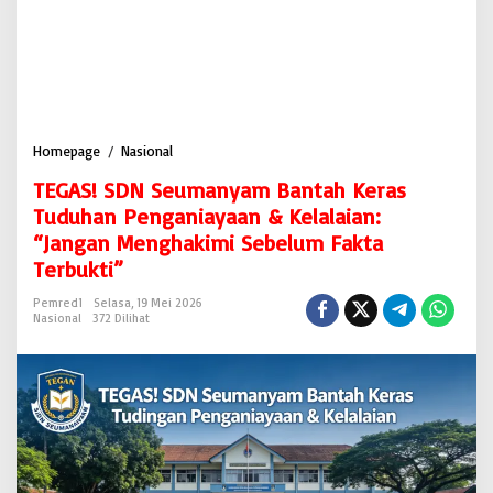
Homepage
/
Nasional
T
E
TEGAS! SDN Seumanyam Bantah Keras
G
A
Tuduhan Penganiayaan & Kelalaian:
S
“Jangan Menghakimi Sebelum Fakta
!
Terbukti”
S
D
Pemred1
Selasa, 19 Mei 2026
N
Nasional
372 Dilihat
S
e
u
m
a
n
y
a
m