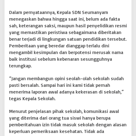
n
g
Dalam pernyataannya, Kepala SDN Seumanyam
h
menegaskan bahwa hingga saat ini, belum ada fakta
a
sah, keterangan saksi, maupun hasil penyelidikan resmi
k
yang memastikan peristiwa sebagaimana diberitakan
i
m
benar terjadi di lingkungan satuan pendidikan tersebut.
i
Pemberitaan yang beredar dianggap terlalu dini
S
mengambil kesimpulan dan berpotensi merusak nama
e
baik institusi sebelum kebenaran sesungguhnya
b
terungkap.
e
l
u
“Jangan membangun opini seolah-olah sekolah sudah
m
pasti bersalah. Sampai hari ini kami tidak pernah
F
menerima laporan awal adanya kekerasan di sekolah,”
a
tegas Kepala Sekolah.
k
t
a
Menurut penjelasan pihak sekolah, komunikasi awal
T
yang diterima dari orang tua siswi hanya berupa
e
pemberitahuan izin tidak masuk sekolah dengan alasan
r
keperluan pemeriksaan kesehatan. Tidak ada
b