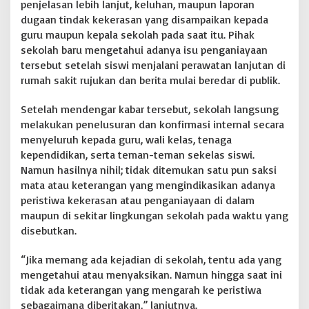
u
penjelasan lebih lanjut, keluhan, maupun laporan
k
dugaan tindak kekerasan yang disampaikan kepada
t
guru maupun kepala sekolah pada saat itu. Pihak
i
sekolah baru mengetahui adanya isu penganiayaan
”
tersebut setelah siswi menjalani perawatan lanjutan di
rumah sakit rujukan dan berita mulai beredar di publik.
Setelah mendengar kabar tersebut, sekolah langsung
melakukan penelusuran dan konfirmasi internal secara
menyeluruh kepada guru, wali kelas, tenaga
kependidikan, serta teman-teman sekelas siswi.
Namun hasilnya nihil; tidak ditemukan satu pun saksi
mata atau keterangan yang mengindikasikan adanya
peristiwa kekerasan atau penganiayaan di dalam
maupun di sekitar lingkungan sekolah pada waktu yang
disebutkan.
“Jika memang ada kejadian di sekolah, tentu ada yang
mengetahui atau menyaksikan. Namun hingga saat ini
tidak ada keterangan yang mengarah ke peristiwa
sebagaimana diberitakan,” lanjutnya.