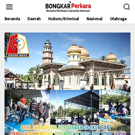
L
e
w
Beranda
Daerah
Hukum/Kriminal
Nasional
Olahraga
a
t
i
k
e
k
o
n
t
e
n