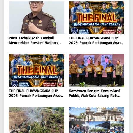
Putra Terbaik Aceh Kembali
THE FINAL BHAYANGKARA CUP
Menorehkan Prestasi Nasional,
2026: Puncak Pertarungan Awon
Irwansyah Asal Pidie
FC Wonoyoso vs Pandawa Lima
Dipromosikan Menjadi
FC Kedungwuni, Siap
Koordinator JAM Pidum
Mengguncang Stadion Widya
Kejaksaan Agung RI |
Manggala Krida
BONGKAR’Perkara.com
THE FINAL BHAYANGKARA CUP
Komitmen Bangun Komunikasi
2026: Puncak Pertarungan Awon
Publik, Wali Kota Sabang Raih
FC Wonoyoso vs Pandawa Lima
Pemred Award 2026 |
FC Kedungwuni, Siap
BONGKAR’Perkara.com
Mengguncang Stadion Widya
Manggala Krida