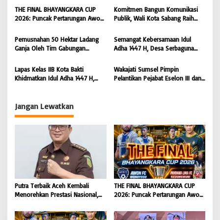
Dipromosikan Menjadi
FC Kedungwuni, Siap
s
THE FINAL BHAYANGKARA CUP
Komitmen Bangun Komunikasi
Koordinator JAM Pidum
Mengguncang Stadion Widya
2026: Puncak Pertarungan Awon
Publik, Wali Kota Sabang Raih
Kejaksaan Agung RI |
Manggala Krida
FC Wonoyoso vs Pandawa Lima
Pemred Award 2026 |
BONGKAR’Perkara.com
FC Kedungwuni, Siap
BONGKAR’Perkara.com
Pemusnahan 50 Hektar Ladang
Semangat Kebersamaan Idul
Mengguncang Stadion Widya
Ganja Oleh Tim Gabungan
Adha 1447 H, Desa Serbaguna
Manggala Krida
Kodam IM di Desa Blang
Sembelih 28 Ekor Sapi dan 6
Meurandeh
Ekor Kambing
Lapas Kelas IIB Kota Bakti
Wakajati Sumsel Pimpin
Khidmatkan Idul Adha 1447 H,
Pelantikan Pejabat Eselon III dan
Perkuat Pembinaan Spiritual dan
IV di Lingkungan Kejati Sumsel
Semangat Berbagi Warga Binaan
Jangan Lewatkan
Putra Terbaik Aceh Kembali
THE FINAL BHAYANGKARA CUP
Menorehkan Prestasi Nasional,
2026: Puncak Pertarungan Awon
Irwansyah Asal Pidie
FC Wonoyoso vs Pandawa Lima
Dipromosikan Menjadi
FC Kedungwuni, Siap