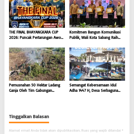
Koordinator JAM Pidum
Mengguncang Stadion Widya
Kejaksaan Agung RI |
Manggala Krida
BONGKAR’Perkara.com
THE FINAL BHAYANGKARA CUP
Komitmen Bangun Komunikasi
2026: Puncak Pertarungan Awon
Publik, Wali Kota Sabang Raih
FC Wonoyoso vs Pandawa Lima
Pemred Award 2026 |
FC Kedungwuni, Siap
BONGKAR’Perkara.com
Mengguncang Stadion Widya
Manggala Krida
Pemusnahan 50 Hektar Ladang
Semangat Kebersamaan Idul
Ganja Oleh Tim Gabungan
Adha 1447 H, Desa Serbaguna
Kodam IM di Desa Blang
Sembelih 28 Ekor Sapi dan 6
Meurandeh
Ekor Kambing
Tinggalkan Balasan
Alamat email Anda tidak akan dipublikasikan.
Ruas yang wajib ditandai
*