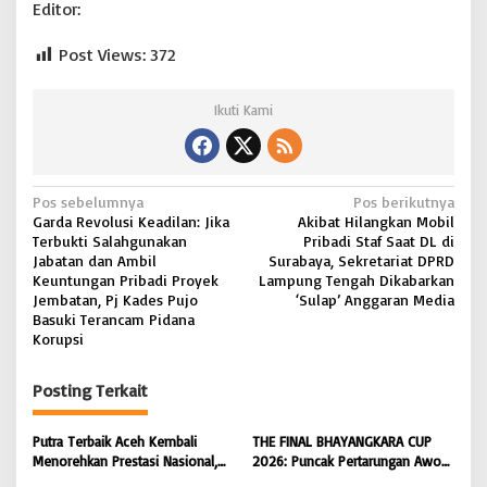
Editor:
Post Views:
372
Ikuti Kami
N
Pos sebelumnya
Pos berikutnya
Garda Revolusi Keadilan: Jika
Akibat Hilangkan Mobil
a
Terbukti Salahgunakan
Pribadi Staf Saat DL di
v
Jabatan dan Ambil
Surabaya, Sekretariat DPRD
Keuntungan Pribadi Proyek
Lampung Tengah Dikabarkan
i
Jembatan, Pj Kades Pujo
‘Sulap’ Anggaran Media
Basuki Terancam Pidana
g
Korupsi
a
s
Posting Terkait
i
Putra Terbaik Aceh Kembali
THE FINAL BHAYANGKARA CUP
p
Menorehkan Prestasi Nasional,
2026: Puncak Pertarungan Awon
o
Irwansyah Asal Pidie
FC Wonoyoso vs Pandawa Lima