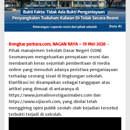
B
a
n
t
a
h
K
e
Bongkar perkara.com, NAGAN RAYA – 19 Mei 2026
–
r
Pihak manajemen Sekolah Dasar Negeri (SDN)
a
s
Seumanyam mengeluarkan pernyataan resmi dan
T
membantah keras sejumlah pemberitaan di media
u
online yang menuduh adanya peristiwa penganiayaan
d
terhadap seorang siswi di lingkungan sekolah.
u
Klarifikasi ini disampaikan sebagai tanggapan atas
h
a
artikel yang dimuat di antaranya di
n
https://www.jurnalinvestigasimabes.com dan
P
https://www.sijiaceh.com, yang dinilai telah
e
menggiring opini publik seolah-olah kejadian tersebut
n
g
terbukti terjadi di sekolah.
a
n
i