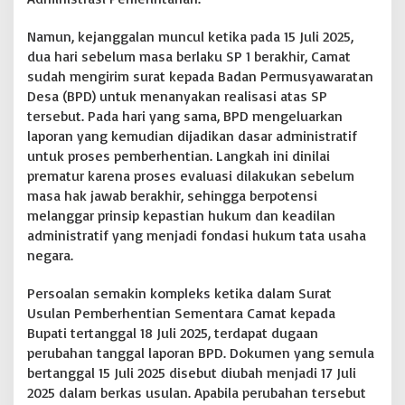
g
g
Namun, kejanggalan muncul ketika pada 15 Juli 2025,
u
dua hari sebelum masa berlaku SP 1 berakhir, Camat
n
sudah mengirim surat kepada Badan Permusyawaratan
c
Desa (BPD) untuk menanyakan realisasi atas SP
a
n
tersebut. Pada hari yang sama, BPD mengeluarkan
g
laporan yang kemudian dijadikan dasar administratif
P
untuk proses pemberhentian. Langkah ini dinilai
e
prematur karena proses evaluasi dilakukan sebelum
m
masa hak jawab berakhir, sehingga berpotensi
k
a
melanggar prinsip kepastian hukum dan keadilan
b
administratif yang menjadi fondasi hukum tata usaha
C
negara.
i
a
Persoalan semakin kompleks ketika dalam Surat
m
i
Usulan Pemberhentian Sementara Camat kepada
s
Bupati tertanggal 18 Juli 2025, terdapat dugaan
”
perubahan tanggal laporan BPD. Dokumen yang semula
bertanggal 15 Juli 2025 disebut diubah menjadi 17 Juli
2025 dalam berkas usulan. Apabila perubahan tersebut