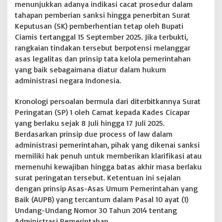
menunjukkan adanya indikasi cacat prosedur dalam
d
tahapan pemberian sanksi hingga penerbitan Surat
a
Keputusan (SK) pemberhentian tetap oleh Bupati
l
a
Ciamis tertanggal 15 September 2025. Jika terbukti,
m
rangkaian tindakan tersebut berpotensi melanggar
K
asas legalitas dan prinsip tata kelola pemerintahan
a
yang baik sebagaimana diatur dalam hukum
s
u
administrasi negara Indonesia.
s
K
Kronologi persoalan bermula dari diterbitkannya Surat
a
Peringatan (SP) 1 oleh Camat kepada Kades Cicapar
d
yang berlaku sejak 8 Juli hingga 17 Juli 2025.
e
s
Berdasarkan prinsip due process of law dalam
C
administrasi pemerintahan, pihak yang dikenai sanksi
i
memiliki hak penuh untuk memberikan klarifikasi atau
c
memenuhi kewajiban hingga batas akhir masa berlaku
a
surat peringatan tersebut. Ketentuan ini sejalan
p
a
dengan prinsip Asas-Asas Umum Pemerintahan yang
r
Baik (AUPB) yang tercantum dalam Pasal 10 ayat (1)
M
Undang-Undang Nomor 30 Tahun 2014 tentang
e
Administrasi Pemerintahan.
n