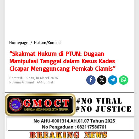
Homepage
/
Hukum/Kriminal
“
S
“Skakmat Hukum di PTUN: Dugaan
k
a
Manipulasi Tanggal dalam Kasus Kades
k
Cicapar Mengguncang Pemkab Ciamis”
m
a
Pemred1
Rabu, 18 Maret 2026
t
Hukum/Kriminal
444 Dilihat
H
u
k
u
m
d
i
P
T
U