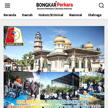
L
e
w
Beranda
Daerah
Hukum/Kriminal
Nasional
Olahraga
a
t
i
k
e
k
o
n
t
e
n