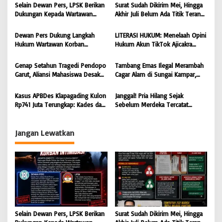
s
Selain Dewan Pers, LPSK Berikan
Surat Sudah Dikirim Mei, Hingga
Dukungan Kepada Wartawan
Akhir Juli Belum Ada Titik Terang:
i
Korban Intimidasi
232 Warga Muara Pantun Kesal
Ditunda-Tunda, Diduga Surat
p
Dewan Pers Dukung Langkah
LITERASI HUKUM: Menelaah Opini
Disembunyikan dari Bupati Kutim
Hukum Wartawan Korban
Hukum Akun TikTok Ajicakra
o
Intimidasi: Serangan Terhadap
dalam Perspektif KUHP dan UU
s
Jurnalis Adalah Serangan
ITE
Genap Setahun Tragedi Pendopo
Tambang Emas Ilegal Merambah
Terhadap Kebebasan Pers
Garut, Aliansi Mahasiswa Desak
Cagar Alam di Sungai Kampar,
Polda Jabar Tuntaskan Kasus dan
GMOCT Minta Penegak Hukum
Berikan Kepastian Hukum
Bertindak Tegas
Kasus APBDes Klapagading Kulon
Janggal! Pria Hilang Sejak
Rp741 Juta Terungkap: Kades dan
Sebelum Merdeka Tercatat
Eks Perangkat Desa Ditetapkan
‘Mengurus’ Mutasi Tanah 2019,
Tersangka
Dugaan Mafia Tanah di Wiradadi
Terbongkar
Jangan Lewatkan
Selain Dewan Pers, LPSK Berikan
Surat Sudah Dikirim Mei, Hingga