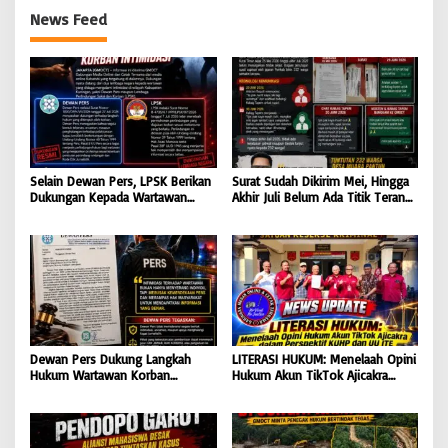
News Feed
Selain Dewan Pers, LPSK Berikan
Surat Sudah Dikirim Mei, Hingga
Dukungan Kepada Wartawan
Akhir Juli Belum Ada Titik Terang:
Korban Intimidasi
232 Warga Muara Pantun Kesal
Ditunda-Tunda, Diduga Surat
Disembunyikan dari Bupati Kutim
Dewan Pers Dukung Langkah
LITERASI HUKUM: Menelaah Opini
Hukum Wartawan Korban
Hukum Akun TikTok Ajicakra
Intimidasi: Serangan Terhadap
dalam Perspektif KUHP dan UU
Jurnalis Adalah Serangan
ITE
Terhadap Kebebasan Pers