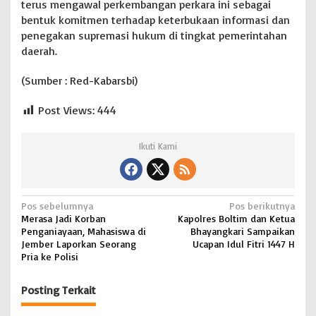
terus mengawal perkembangan perkara ini sebagai
bentuk komitmen terhadap keterbukaan informasi dan
penegakan supremasi hukum di tingkat pemerintahan
daerah.
(Sumber : Red-Kabarsbi)
Post Views:
444
Ikuti Kami
N
Pos sebelumnya
Pos berikutnya
Merasa Jadi Korban
Kapolres Boltim dan Ketua
a
Penganiayaan, Mahasiswa di
Bhayangkari Sampaikan
v
Jember Laporkan Seorang
Ucapan Idul Fitri 1447 H
Pria ke Polisi
i
g
Posting Terkait
a