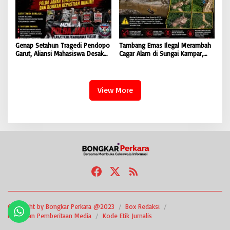
Genap Setahun Tragedi Pendopo
Tambang Emas Ilegal Merambah
Garut, Aliansi Mahasiswa Desak
Cagar Alam di Sungai Kampar,
Polda Jabar Tuntaskan Kasus dan
GMOCT Minta Penegak Hukum
Berikan Kepastian Hukum
Bertindak Tegas
View More
Copyright by Bongkar Perkara @2023
Box Redaksi
Pedoman Pemberitaan Media
Kode Etik Jurnalis