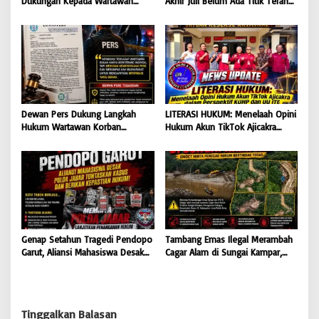
Dukungan Kepada Wartawan
Akhir Juli Belum Ada Titik Terang:
Korban Intimidasi
232 Warga Muara Pantun Kesal
Ditunda-Tunda, Diduga Surat
Disembunyikan dari Bupati Kutim
Dewan Pers Dukung Langkah
LITERASI HUKUM: Menelaah Opini
Hukum Wartawan Korban
Hukum Akun TikTok Ajicakra
Intimidasi: Serangan Terhadap
dalam Perspektif KUHP dan UU
Jurnalis Adalah Serangan
ITE
Terhadap Kebebasan Pers
Genap Setahun Tragedi Pendopo
Tambang Emas Ilegal Merambah
Garut, Aliansi Mahasiswa Desak
Cagar Alam di Sungai Kampar,
Polda Jabar Tuntaskan Kasus dan
GMOCT Minta Penegak Hukum
Berikan Kepastian Hukum
Bertindak Tegas
Tinggalkan Balasan