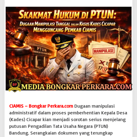
N
:
D
u
g
a
a
n
M
a
n
i
p
u
l
a
s
i
T
CIAMIS – Bongkar Perkara.com
Dugaan manipulasi
a
administratif dalam proses pemberhentian Kepala Desa
n
(Kades) Cicapar kian menjadi sorotan serius menjelang
g
g
putusan Pengadilan Tata Usaha Negara (PTUN)
a
Bandung. Serangkaian dokumen yang terungkap
l