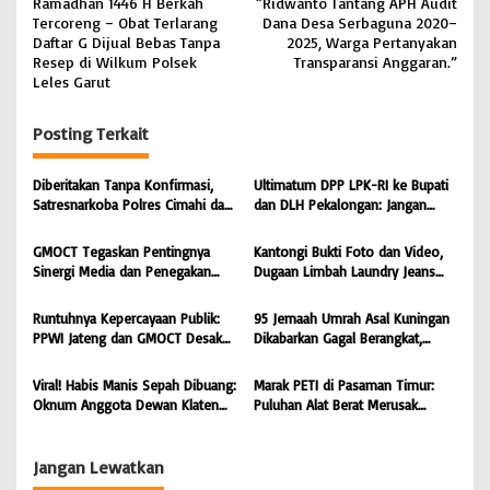
Ramadhan 1446 H Berkah
“Ridwanto Tantang APH Audit
a
Tercoreng – Obat Terlarang
Dana Desa Serbaguna 2020–
v
Daftar G Dijual Bebas Tanpa
2025, Warga Pertanyakan
Resep di Wilkum Polsek
Transparansi Anggaran.”
i
Leles Garut
g
Posting Terkait
a
s
Diberitakan Tanpa Konfirmasi,
Ultimatum DPP LPK-RI ke Bupati
i
Satresnarkoba Polres Cimahi dan
dan DLH Pekalongan: Jangan
Yayasan Ultra Jadi Korban Narasi
Tutup Mata Dugaan Pencemaran
p
Sepihak
Limbah Laundry, Siap Tempuh
GMOCT Tegaskan Pentingnya
Kantongi Bukti Foto dan Video,
o
Jalur Hukum Sampai Tingkat
Sinergi Media dan Penegakan
Dugaan Limbah Laundry Jeans
Pusat
s
Hukum Demi Masa Depan
Cemari Sungai Pekalongan, LPK-
Kabupaten Limapuluh Kota
RI dan GMOCT Desak KLH, Polri
Runtuhnya Kepercayaan Publik:
95 Jemaah Umrah Asal Kuningan
Hingga Kejaksaan Bertindak
PPWI Jateng dan GMOCT Desak
Dikabarkan Gagal Berangkat,
Tegas
Usut Tuntas Kasus “Memeras dan
Sinaya Wisata Kuningan Tegaskan
Diperas” Bupati Pemalang Serta
Komitmen Layanan Sesuai Aturan
Viral! Habis Manis Sepah Dibuang:
Marak PETI di Pasaman Timur:
Oknum KPK
Oknum Anggota Dewan Klaten
Puluhan Alat Berat Merusak
Diduga Ingkari Segala Janji,
Muaro Sungai Lolo, Masyarakat
Bungkam Saat Dimintai
Minta Tindakan Tegas
keterangan
Jangan Lewatkan