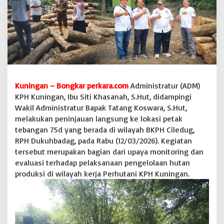
e
b
a
n
g
a
n
7
5
Kuningan – Bongkar perkara.com
Administratur (ADM)
d
KPH Kuningan, Ibu Siti Khasanah, S.Hut, didampingi
,
A
Wakil Administratur Bapak Tatang Koswara, S.Hut,
p
melakukan peninjauan langsung ke lokasi petak
r
tebangan 75d yang berada di wilayah BKPH Ciledug,
e
RPH Dukuhbadag, pada Rabu (12/03/2026). Kegiatan
s
tersebut merupakan bagian dari upaya monitoring dan
i
a
evaluasi terhadap pelaksanaan pengelolaan hutan
s
produksi di wilayah kerja Perhutani KPH Kuningan.
i
K
i
n
e
r