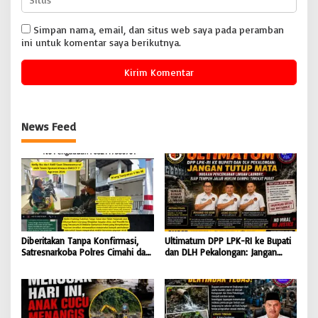
Simpan nama, email, dan situs web saya pada peramban
ini untuk komentar saya berikutnya.
News Feed
Diberitakan Tanpa Konfirmasi,
Ultimatum DPP LPK-RI ke Bupati
Satresnarkoba Polres Cimahi dan
dan DLH Pekalongan: Jangan
Yayasan Ultra Jadi Korban Narasi
Tutup Mata Dugaan Pencemaran
Sepihak
Limbah Laundry, Siap Tempuh
Jalur Hukum Sampai Tingkat
Pusat