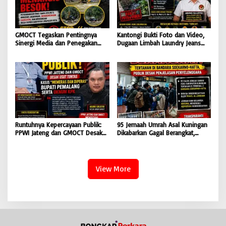
GMOCT Tegaskan Pentingnya
Kantongi Bukti Foto dan Video,
Sinergi Media dan Penegakan
Dugaan Limbah Laundry Jeans
Hukum Demi Masa Depan
Cemari Sungai Pekalongan, LPK-
Kabupaten Limapuluh Kota
RI dan GMOCT Desak KLH, Polri
Hingga Kejaksaan Bertindak
Tegas
Runtuhnya Kepercayaan Publik:
95 Jemaah Umrah Asal Kuningan
PPWI Jateng dan GMOCT Desak
Dikabarkan Gagal Berangkat,
Usut Tuntas Kasus “Memeras dan
Sinaya Wisata Kuningan Tegaskan
Diperas” Bupati Pemalang Serta
Komitmen Layanan Sesuai Aturan
Oknum KPK
View More