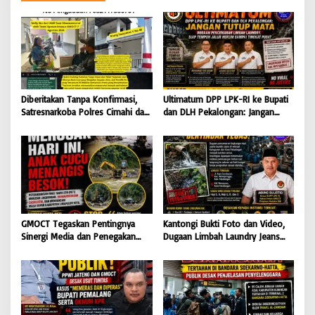
Diberitakan Tanpa Konfirmasi,
Ultimatum DPP LPK-RI ke Bupati
Satresnarkoba Polres Cimahi dan
dan DLH Pekalongan: Jangan
Yayasan Ultra Jadi Korban Narasi
Tutup Mata Dugaan Pencemaran
Sepihak
Limbah Laundry, Siap Tempuh
Jalur Hukum Sampai Tingkat
Pusat
GMOCT Tegaskan Pentingnya
Kantongi Bukti Foto dan Video,
Sinergi Media dan Penegakan
Dugaan Limbah Laundry Jeans
Hukum Demi Masa Depan
Cemari Sungai Pekalongan, LPK-
Kabupaten Limapuluh Kota
RI dan GMOCT Desak KLH, Polri
Hingga Kejaksaan Bertindak
Tegas