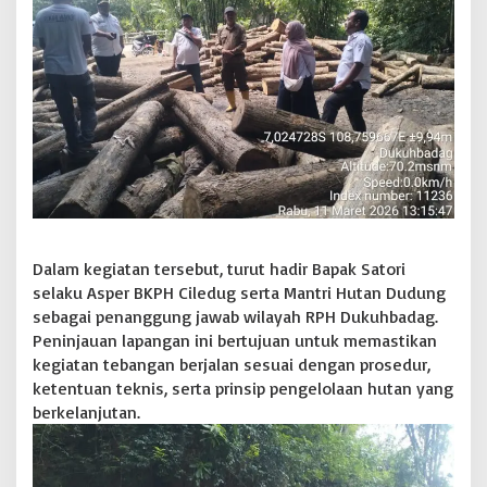
j
a
M
i
t
r
a
d
i
B
K
P
H
Dalam kegiatan tersebut, turut hadir Bapak Satori
C
selaku Asper BKPH Ciledug serta Mantri Hutan Dudung
i
l
sebagai penanggung jawab wilayah RPH Dukuhbadag.
e
Peninjauan lapangan ini bertujuan untuk memastikan
d
kegiatan tebangan berjalan sesuai dengan prosedur,
u
ketentuan teknis, serta prinsip pengelolaan hutan yang
g
berkelanjutan.