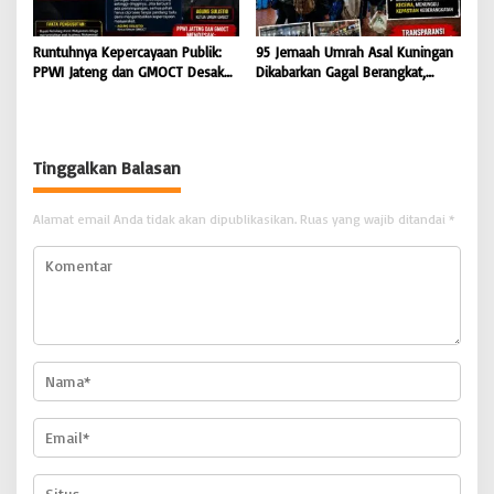
Runtuhnya Kepercayaan Publik:
95 Jemaah Umrah Asal Kuningan
PPWI Jateng dan GMOCT Desak
Dikabarkan Gagal Berangkat,
Usut Tuntas Kasus “Memeras dan
Sinaya Wisata Kuningan Tegaskan
Diperas” Bupati Pemalang Serta
Komitmen Layanan Sesuai Aturan
Oknum KPK
Tinggalkan Balasan
Alamat email Anda tidak akan dipublikasikan.
Ruas yang wajib ditandai
*