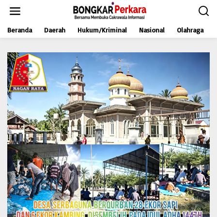
L
e
w
Beranda
Daerah
Hukum/Kriminal
Nasional
Olahraga
a
t
i
k
e
k
o
n
t
e
n