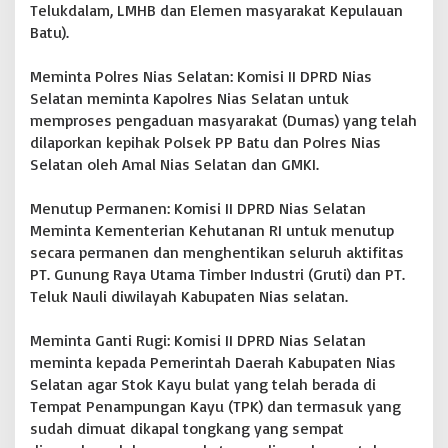
Telukdalam, LMHB dan Elemen masyarakat Kepulauan
e
Batu).
n
t
i
Meminta Polres Nias Selatan: Komisi II DPRD Nias
k
Selatan meminta Kapolres Nias Selatan untuk
a
memproses pengaduan masyarakat (Dumas) yang telah
n
dilaporkan kepihak Polsek PP Batu dan Polres Nias
A
k
Selatan oleh Amal Nias Selatan dan GMKI.
t
i
Menutup Permanen: Komisi II DPRD Nias Selatan
v
Meminta Kementerian Kehutanan RI untuk menutup
i
secara permanen dan menghentikan seluruh aktifitas
t
a
PT. Gunung Raya Utama Timber Industri (Gruti) dan PT.
s
Teluk Nauli diwilayah Kabupaten Nias selatan.
I
l
Meminta Ganti Rugi: Komisi II DPRD Nias Selatan
e
g
meminta kepada Pemerintah Daerah Kabupaten Nias
a
Selatan agar Stok Kayu bulat yang telah berada di
l
Tempat Penampungan Kayu (TPK) dan termasuk yang
!
sudah dimuat dikapal tongkang yang sempat