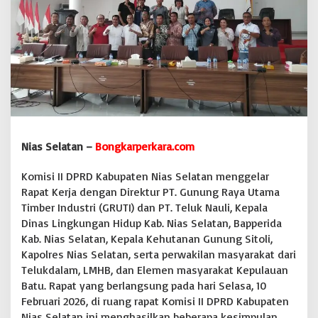
l
a
t
a
n
D
e
s
a
k
P
Nias Selatan –
Bongkarperkara.com
T
G
Komisi II DPRD Kabupaten Nias Selatan menggelar
R
U
Rapat Kerja dengan Direktur PT. Gunung Raya Utama
T
Timber Industri (GRUTI) dan PT. Teluk Nauli, Kepala
I
Dinas Lingkungan Hidup Kab. Nias Selatan, Bapperida
d
Kab. Nias Selatan, Kepala Kehutanan Gunung Sitoli,
a
n
Kapolres Nias Selatan, serta perwakilan masyarakat dari
P
Telukdalam, LMHB, dan Elemen masyarakat Kepulauan
T
Batu. Rapat yang berlangsung pada hari Selasa, 10
T
Februari 2026, di ruang rapat Komisi II DPRD Kabupaten
e
Nias Selatan ini menghasilkan beberapa kesimpulan
l