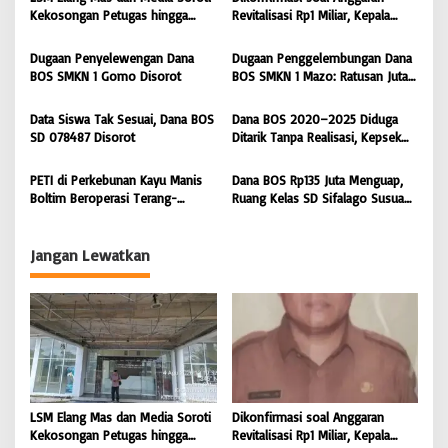
i
Kekosongan Petugas hingga
Revitalisasi Rp1 Miliar, Kepala
Pemeliharaan Gedung
Sekolah SD 076705 Orahili
p
Perpustakaan Nias Utara
Hiliuso Bungkam
Dugaan Penyelewengan Dana
Dugaan Penggelembungan Dana
o
BOS SMKN 1 Gomo Disorot
BOS SMKN 1 Mazo: Ratusan Juta
s
Cair, Bangunan Sekolah Reot
Data Siswa Tak Sesuai, Dana BOS
Dana BOS 2020–2025 Diduga
SD 078487 Disorot
Ditarik Tanpa Realisasi, Kepsek
SD Nias Selatan Menolak
Dikonfirmasi
PETI di Perkebunan Kayu Manis
Dana BOS Rp135 Juta Menguap,
Boltim Beroperasi Terang-
Ruang Kelas SD Sifalago Susua
terangan, Sorotan Tertuju ke APH
Boe Berbahaya, Kepala Sekolah
Polres Boltim
Bungkam Saat Dikonfirmasi
Jangan Lewatkan
LSM Elang Mas dan Media Soroti
Dikonfirmasi soal Anggaran
Kekosongan Petugas hingga
Revitalisasi Rp1 Miliar, Kepala