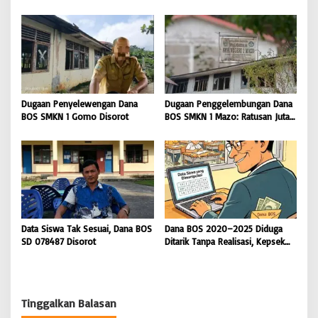
Pemeliharaan Gedung
Sekolah SD 076705 Orahili
Perpustakaan Nias Utara
Hiliuso Bungkam
Dugaan Penyelewengan Dana
Dugaan Penggelembungan Dana
BOS SMKN 1 Gomo Disorot
BOS SMKN 1 Mazo: Ratusan Juta
Cair, Bangunan Sekolah Reot
Data Siswa Tak Sesuai, Dana BOS
Dana BOS 2020–2025 Diduga
SD 078487 Disorot
Ditarik Tanpa Realisasi, Kepsek
SD Nias Selatan Menolak
Dikonfirmasi
Tinggalkan Balasan