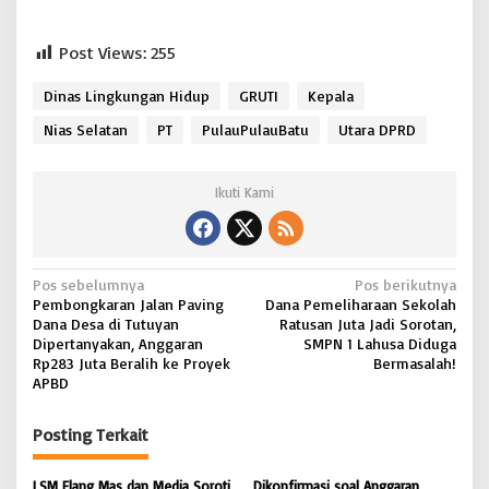
Post Views:
255
Dinas Lingkungan Hidup
GRUTI
Kepala
Nias Selatan
PT
PulauPulauBatu
Utara DPRD
Ikuti Kami
N
Pos sebelumnya
Pos berikutnya
Pembongkaran Jalan Paving
Dana Pemeliharaan Sekolah
a
Dana Desa di Tutuyan
Ratusan Juta Jadi Sorotan,
v
Dipertanyakan, Anggaran
SMPN 1 Lahusa Diduga
Rp283 Juta Beralih ke Proyek
Bermasalah!
i
APBD
g
Posting Terkait
a
s
LSM Elang Mas dan Media Soroti
Dikonfirmasi soal Anggaran