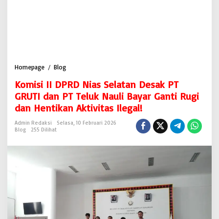
Homepage
/
Blog
K
o
Komisi II DPRD Nias Selatan Desak PT
m
i
GRUTI dan PT Teluk Nauli Bayar Ganti Rugi
s
dan Hentikan Aktivitas Ilegal!
i
I
Admin Redaksi
Selasa, 10 Februari 2026
I
Blog
255 Dilihat
D
P
R
D
N
i
a
s
S
e