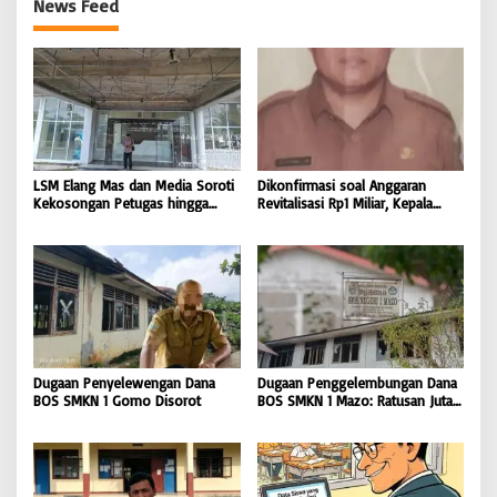
News Feed
LSM Elang Mas dan Media Soroti
Dikonfirmasi soal Anggaran
Kekosongan Petugas hingga
Revitalisasi Rp1 Miliar, Kepala
Pemeliharaan Gedung
Sekolah SD 076705 Orahili
Perpustakaan Nias Utara
Hiliuso Bungkam
Dugaan Penyelewengan Dana
Dugaan Penggelembungan Dana
BOS SMKN 1 Gomo Disorot
BOS SMKN 1 Mazo: Ratusan Juta
Cair, Bangunan Sekolah Reot