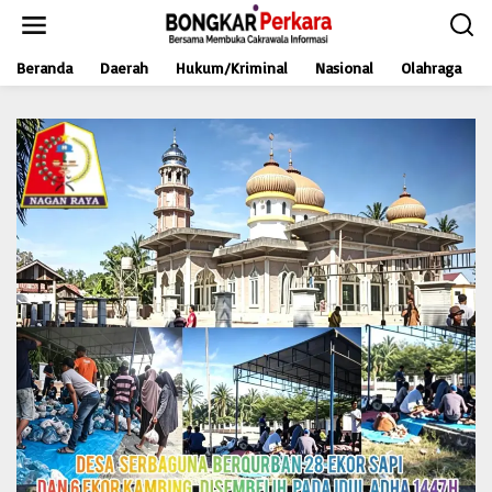
L
e
w
Beranda
Daerah
Hukum/Kriminal
Nasional
Olahraga
a
t
i
k
e
k
o
n
t
e
n