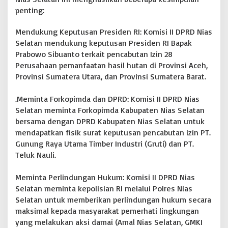
u
penting:
k
N
Mendukung Keputusan Presiden RI: Komisi II DPRD Nias
a
Selatan mendukung keputusan Presiden RI Bapak
u
Prabowo Sibuanto terkait pencabutan Izin 28
l
i
Perusahaan pemanfaatan hasil hutan di Provinsi Aceh,
B
Provinsi Sumatera Utara, dan Provinsi Sumatera Barat.
a
y
.Meminta Forkopimda dan DPRD: Komisi II DPRD Nias
a
r
Selatan meminta Forkopimda Kabupaten Nias Selatan
G
bersama dengan DPRD Kabupaten Nias Selatan untuk
a
mendapatkan fisik surat keputusan pencabutan izin PT.
n
Gunung Raya Utama Timber Industri (Gruti) dan PT.
t
Teluk Nauli.
i
R
u
Meminta Perlindungan Hukum: Komisi II DPRD Nias
g
Selatan meminta kepolisian RI melalui Polres Nias
i
Selatan untuk memberikan perlindungan hukum secara
d
a
maksimal kepada masyarakat pemerhati lingkungan
n
yang melakukan aksi damai (Amal Nias Selatan, GMKI
H