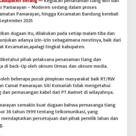
 Kabupaten Serang —
Kegiatan penanaman tiang wifi dan
lur Pamarayan – Moderen sedang dalam proses
ecamatan Pamarayan, hingga Kecamatan Bandung kembali
 September 2025
kan dugaan itu, dilakukan pada setiap malam tiba dan
njukan adanya izin-izin sebagaimana mestinya, baik dari
at Kecamatan,apalagi tingkat kabupaten.
diketahui pihak pelaksana penanaman tiang dan
ga di back-Up oleh oknum Ormas dan oknum media.
t oleh beberapa pucuk pimpinan masyarakat baik RT/RW
an Camat Pamarayan Siti Komariah tidak mengetahui
 dan pemasangan kabel dari PT Awinet di wilayahnya.
amarayan semakin kuat dugaan bahwa pemasanga tiang
or 36 tahun 1999 tentang telkomunikasi, yang
mendaptarkan persetujuan dari pihak pemilik lahan dan
g.