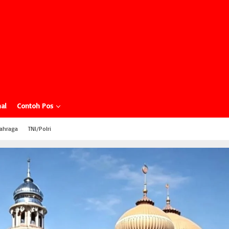
al
Contoh Pos
ahraga
TNI/Polri