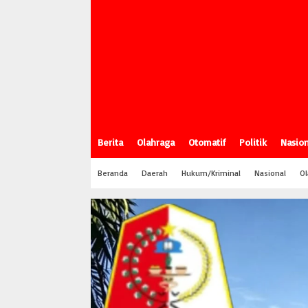
Berita
Olahraga
Otomatif
Politik
Nasion
Beranda
Daerah
Hukum/Kriminal
Nasional
Ol