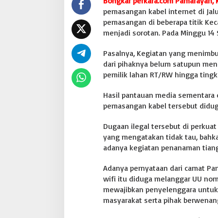
Bongkar perkara.com Pamarayan,
"
pemasangan kabel internet di Ja
3
pemasangan di beberapa titik K
0
menjadi sorotan. Pada Minggu 14
0
U
n
Pasalnya, Kegiatan yang menimbul
t
dari pihaknya belum satupun menu
u
pemilik lahan RT/RW hingga tingk
k
B
Hasil pantauan media sementara 
e
l
pemasangan kabel tersebut didu
i
R
Dugaan ilegal tersebut di perkua
o
yang mengatakan tidak tau, bahk
k
adanya kegiatan penanaman tiang
o
K
e
Adanya pernyataan dari camat P
p
wifi itu diduga melanggar UU nom
d
mewajibkan penyelenggara untuk 
e
masyarakat serta pihak berwenan
s
"