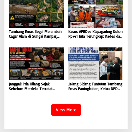
Tambang Emas Ilegal Merambah
Kasus APBDes Klapagading Kulon
Cagar Alam di Sungai Kampar,
Rp741 Juta Terungkap: Kades dan
GMOCT Minta Penegak Hukum
Eks Perangkat Desa Ditetapkan
Bertindak Tegas
Tersangka
Janggal! Pria Hilang Sejak
Jelang Sidang Tuntutan Tambang
Sebelum Merdeka Tercatat
Emas Paningkaban, Ketua DPD
‘Mengurus’ Mutasi Tanah 2019,
PPWI Jateng Apresiasi
Dugaan Mafia Tanah di Wiradadi
Profesionalisme JPU & Majelis
Terbongkar
Hakim PN Purwokerto: Yakin
Terdakwa Sarko Bebas atau
View More
Dituntut Ringan