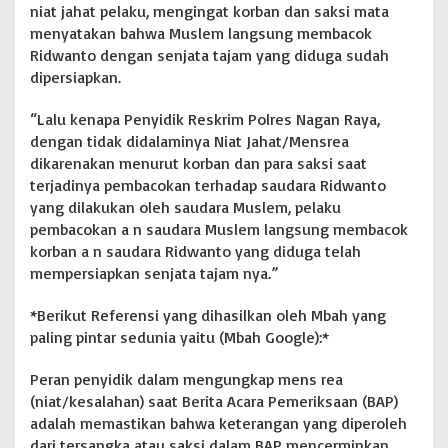
a
niat jahat pelaku, mengingat korban dan saksi mata
D
menyatakan bahwa Muslem langsung membacok
i
Ridwanto dengan senjata tajam yang diduga sudah
p
e
dipersiapkan.
r
t
“Lalu kenapa Penyidik Reskrim Polres Nagan Raya,
a
dengan tidak didalaminya Niat Jahat/Mensrea
n
dikarenakan menurut korban dan para saksi saat
y
a
terjadinya pembacokan terhadap saudara Ridwanto
k
yang dilakukan oleh saudara Muslem, pelaku
a
pembacokan a n saudara Muslem langsung membacok
n
korban a n saudara Ridwanto yang diduga telah
?
mempersiapkan senjata tajam nya.”
?
?
!
*Berikut Referensi yang dihasilkan oleh Mbah yang
!
paling pintar sedunia yaitu (Mbah Google):*
Peran penyidik dalam mengungkap mens rea
(niat/kesalahan) saat Berita Acara Pemeriksaan (BAP)
adalah memastikan bahwa keterangan yang diperoleh
dari tersangka atau saksi dalam BAP mencerminkan