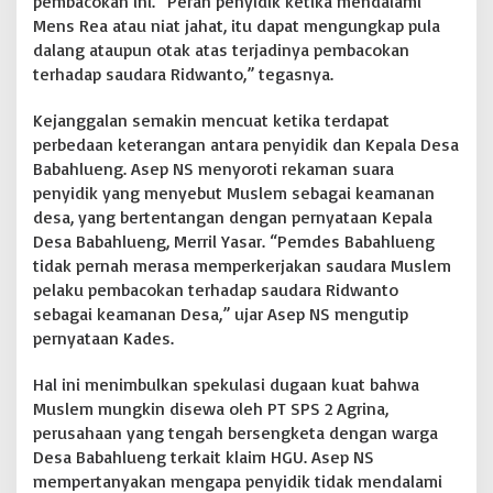
pembacokan ini. “Peran penyidik ketika mendalami
a
Mens Rea atau niat jahat, itu dapat mengungkap pula
n
dalang ataupun otak atas terjadinya pembacokan
,
terhadap saudara Ridwanto,” tegasnya.
K
i
Kejanggalan semakin mencuat ketika terdapat
n
e
perbedaan keterangan antara penyidik dan Kepala Desa
r
Babahlueng. Asep NS menyoroti rekaman suara
j
penyidik yang menyebut Muslem sebagai keamanan
a
desa, yang bertentangan dengan pernyataan Kepala
P
o
Desa Babahlueng, Merril Yasar. “Pemdes Babahlueng
l
tidak pernah merasa memperkerjakan saudara Muslem
r
pelaku pembacokan terhadap saudara Ridwanto
e
sebagai keamanan Desa,” ujar Asep NS mengutip
s
pernyataan Kades.
N
a
g
Hal ini menimbulkan spekulasi dugaan kuat bahwa
a
Muslem mungkin disewa oleh PT SPS 2 Agrina,
n
perusahaan yang tengah bersengketa dengan warga
R
Desa Babahlueng terkait klaim HGU. Asep NS
a
y
mempertanyakan mengapa penyidik tidak mendalami