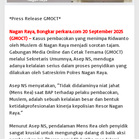
t
P
e
*Press Release GMOCT*
m
b
Nagan Raya, Bongkar perkara.com 20 September 2025
a
(GMOCT) –
Kasus pembacokan yang menimpa Ridwanto
c
o
oleh Muslem di Nagan Raya menjadi sorotan tajam.
k
Gabungan Media Online dan Cetak Ternama (GMOCT)
a
melalui Sekretaris Umumnya, Asep NS, menduga
n
adanya kelalaian serius dalam proses penyidikan yang
T
dilakukan oleh Satreskrim Polres Nagan Raya.
e
r
h
Asep NS menyatakan, “Tidak didalaminya niat jahat
a
(Mens Rea) saat BAP terhadap pelaku pembacokan,
d
Muslem, adalah sebuah kelalaian besar dan bentuk
a
ketidakprofesionalan kinerja kepolisian Resor Nagan
p
W
Raya.”
a
r
Menurut Asep NS, pendalaman Mens Rea oleh penyidik
t
sangat krusial untuk mengungkap dalang di balik aksi
a
w