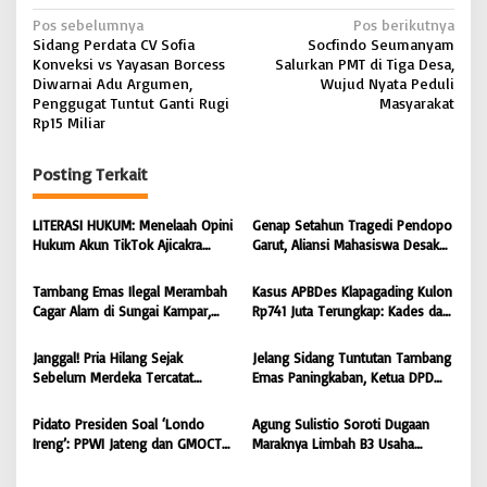
N
Pos sebelumnya
Pos berikutnya
Sidang Perdata CV Sofia
‎Socfindo Seumanyam
a
Konveksi vs Yayasan Borcess
Salurkan PMT di Tiga Desa,
v
Diwarnai Adu Argumen,
Wujud Nyata Peduli
Penggugat Tuntut Ganti Rugi
Masyarakat
i
Rp15 Miliar
g
Posting Terkait
a
s
LITERASI HUKUM: Menelaah Opini
Genap Setahun Tragedi Pendopo
i
Hukum Akun TikTok Ajicakra
Garut, Aliansi Mahasiswa Desak
dalam Perspektif KUHP dan UU
Polda Jabar Tuntaskan Kasus dan
p
ITE
Berikan Kepastian Hukum
Tambang Emas Ilegal Merambah
Kasus APBDes Klapagading Kulon
o
Cagar Alam di Sungai Kampar,
Rp741 Juta Terungkap: Kades dan
s
GMOCT Minta Penegak Hukum
Eks Perangkat Desa Ditetapkan
Bertindak Tegas
Tersangka
Janggal! Pria Hilang Sejak
Jelang Sidang Tuntutan Tambang
Sebelum Merdeka Tercatat
Emas Paningkaban, Ketua DPD
‘Mengurus’ Mutasi Tanah 2019,
PPWI Jateng Apresiasi
Dugaan Mafia Tanah di Wiradadi
Profesionalisme JPU & Majelis
Pidato Presiden Soal ‘Londo
Agung Sulistio Soroti Dugaan
Terbongkar
Hakim PN Purwokerto: Yakin
Ireng’: PPWI Jateng dan GMOCT
Maraknya Limbah B3 Usaha
Terdakwa Sarko Bebas atau
Menegaskan Wartawan Adalah
Laundry di Pekalongan, Desak
Dituntut Ringan
Pilar Keempat Demokrasi yang
KLH RI dan DLH Bertindak Tegas