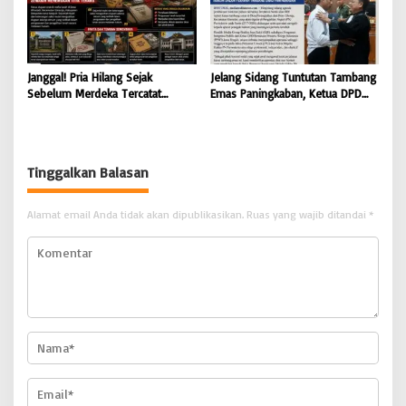
Janggal! Pria Hilang Sejak
Jelang Sidang Tuntutan Tambang
Sebelum Merdeka Tercatat
Emas Paningkaban, Ketua DPD
‘Mengurus’ Mutasi Tanah 2019,
PPWI Jateng Apresiasi
Dugaan Mafia Tanah di Wiradadi
Profesionalisme JPU & Majelis
Terbongkar
Hakim PN Purwokerto: Yakin
Terdakwa Sarko Bebas atau
Tinggalkan Balasan
Dituntut Ringan
Alamat email Anda tidak akan dipublikasikan.
Ruas yang wajib ditandai
*