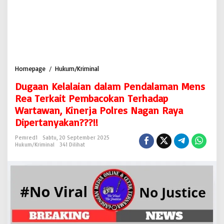
Homepage
/
Hukum/Kriminal
D
u
Dugaan Kelalaian dalam Pendalaman Mens
g
a
Rea Terkait Pembacokan Terhadap
a
Wartawan, Kinerja Polres Nagan Raya
n
Dipertanyakan???!!
K
e
Pemred1
Sabtu, 20 September 2025
l
Hukum/Kriminal
341 Dilihat
a
l
a
i
a
n
d
a
l