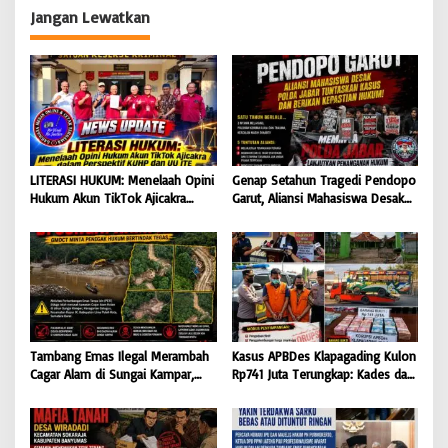
Dilindungi Undang-Undang
Jangan Lewatkan
LITERASI HUKUM: Menelaah Opini
Genap Setahun Tragedi Pendopo
Hukum Akun TikTok Ajicakra
Garut, Aliansi Mahasiswa Desak
dalam Perspektif KUHP dan UU
Polda Jabar Tuntaskan Kasus dan
ITE
Berikan Kepastian Hukum
Tambang Emas Ilegal Merambah
Kasus APBDes Klapagading Kulon
Cagar Alam di Sungai Kampar,
Rp741 Juta Terungkap: Kades dan
GMOCT Minta Penegak Hukum
Eks Perangkat Desa Ditetapkan
Bertindak Tegas
Tersangka