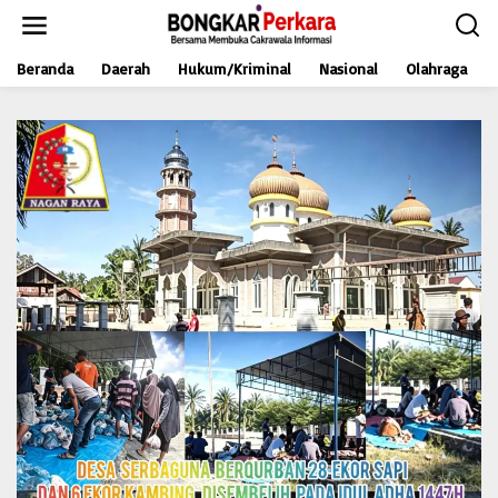
L
e
w
Beranda
Daerah
Hukum/Kriminal
Nasional
Olahraga
a
t
i
k
e
k
o
n
t
e
n