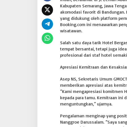
m
Kabupaten Semarang, Jawa Tengah
a
akomodasi favorit di Bandungan. 
r
yang didukung oleh platform pem
a
Booking.com ini menawarkan pen
n
g
wisatawan.
J
a
Salah satu daya tarik Hotel Berg
w
tempat bersantai, tetapi juga ide
a
profesional dari staf hotel semak
T
e
n
Apresiasi Kemitraan dan Kesaksi
g
a
Asep NS, Sekretaris Umum GMOCT 
h
memberikan apresiasi atas kemitr
“Kami mengapresiasi komitmen Ho
kepada para tamu. Kemitraan ini d
menguntungkan,” ujarnya.
Pengalaman menginap yang positi
Nanggroe Darussalam. “Saya san