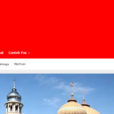
al
Contoh Pos
ahraga
TNI/Polri