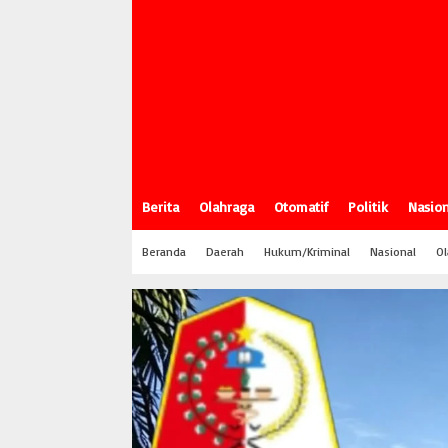
Berita
Olahraga
Otomatif
Politik
Nasion
Beranda
Daerah
Hukum/Kriminal
Nasional
Ol