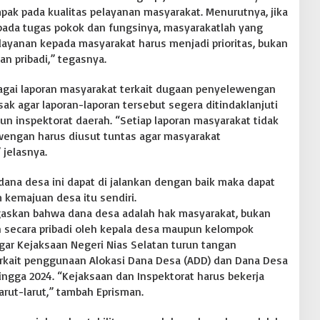
ampak pada kualitas pelayanan masyarakat. Menurutnya, jika
pada tugas pokok dan fungsinya, masyarakatlah yang
elayanan kepada masyarakat harus menjadi prioritas, bukan
n pribadi,” tegasnya.
gai laporan masyarakat terkait dugaan penyelewengan
sak agar laporan-laporan tersebut segera ditindaklanjuti
 inspektorat daerah. “Setiap laporan masyarakat tidak
wengan harus diusut tuntas agar masyarakat
 jelasnya.
dana desa ini dapat di jalankan dengan baik maka dapat
kemajuan desa itu sendiri.
askan bahwa dana desa adalah hak masyarakat, bukan
n secara pribadi oleh kepala desa maupun kelompok
agar Kejaksaan Negeri Nias Selatan turun tangan
rkait penggunaan Alokasi Dana Desa (ADD) dan Dana Desa
ingga 2024. “Kejaksaan dan Inspektorat harus bekerja
larut-larut,” tambah Eprisman.