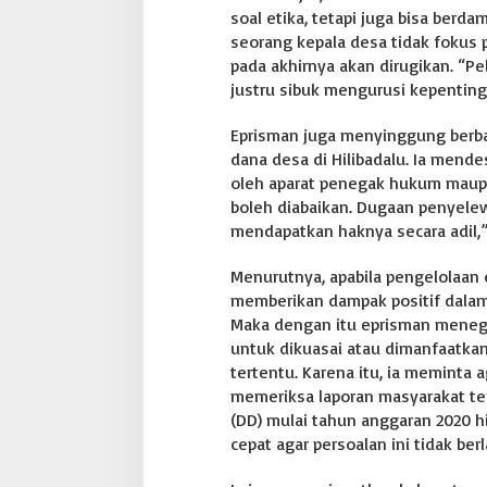
soal etika, tetapi juga bisa berd
o
d
seorang kepala desa tidak fokus 
o
pada akhirnya akan dirugikan. “P
B
justru sibuk mengurusi kepentinga
u
u
Eprisman juga menyinggung berba
l
o
dana desa di Hilibadalu. Ia mende
l
oleh aparat penegak hukum maupun
o
boleh diabaikan. Dugaan penyele
R
mendapatkan haknya secara adil,”
a
n
g
Menurutnya, apabila pengelolaan 
k
memberikan dampak positif dalam 
a
Maka dengan itu eprisman meneg
p
untuk dikuasai atau dimanfaatka
J
a
tertentu. Karena itu, ia meminta 
b
memeriksa laporan masyarakat te
a
(DD) mulai tahun anggaran 2020 h
t
cepat agar persoalan ini tidak ber
a
n