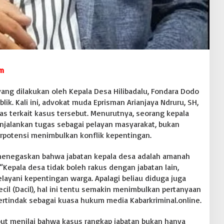
m
ang dilakukan oleh Kepala Desa Hilibadalu, Fondara Dodo
lik. Kali ini, advokat muda Eprisman Arianjaya Ndruru, SH,
s terkait kasus tersebut. Menurutnya, seorang kepala
jalankan tugas sebagai pelayan masyarakat, bukan
erpotensi menimbulkan konflik kepentingan.
menegaskan bahwa jabatan kepala desa adalah amanah
“Kepala desa tidak boleh rakus dengan jabatan lain,
ayani kepentingan warga. Apalagi beliau diduga juga
ecil (Dacil), hal ini tentu semakin menimbulkan pertanyaan
bertindak sebagai kuasa hukum media Kabarkriminal.online.
but menilai bahwa kasus rangkap jabatan bukan hanya