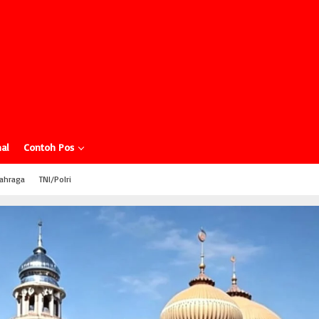
al
Contoh Pos
ahraga
TNI/Polri