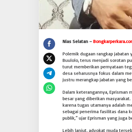
a
l
a
D
e
s
a
Nias Selatan –
Bongkarperkara.co
H
i
l
Polemik dugaan rangkap jabatan y
i
Buulolo, terus menjadi sorotan pub
b
turut memberikan pernyataan tega
a
desa seharusnya fokus dalam men
d
a
justru merangkap jabatan yang b
l
u
Dalam keterangannya, Eprisman 
F
besar yang diberikan masyarakat. 
o
karena tugas utamanya adalah mel
n
d
sebagai penerima fasilitas dana k
a
publik,” ujar Eprisman yang juga 
r
a
Lebih lanjut, advokat muda terse
d