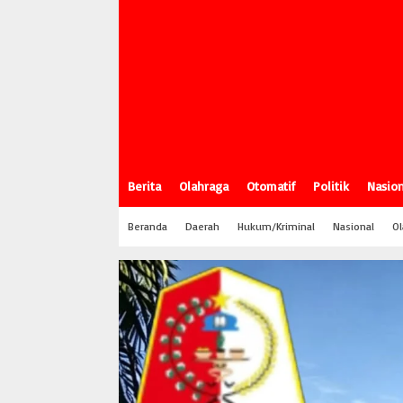
Berita
Olahraga
Otomatif
Politik
Nasion
Beranda
Daerah
Hukum/Kriminal
Nasional
Ol