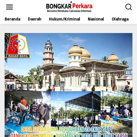
L
e
w
Beranda
Daerah
Hukum/Kriminal
Nasional
Olahraga
a
t
i
k
e
k
o
n
t
e
n