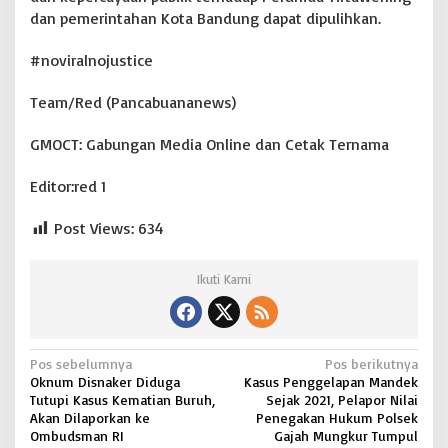
dan pemerintahan Kota Bandung dapat dipulihkan.
#noviralnojustice
Team/Red (Pancabuananews)
GMOCT: Gabungan Media Online dan Cetak Ternama
Editor:red 1
Post Views:
634
Ikuti Kami
N
Pos sebelumnya
Pos berikutnya
Oknum Disnaker Diduga
Kasus Penggelapan Mandek
a
Tutupi Kasus Kematian Buruh,
Sejak 2021, Pelapor Nilai
v
Akan Dilaporkan ke
Penegakan Hukum Polsek
Ombudsman RI
Gajah Mungkur Tumpul