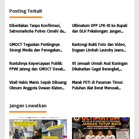
i
g
Posting Terkait
a
s
Diberitakan Tanpa Konfirmasi,
Ultimatum DPP LPK-RI ke Bupati
Satresnarkoba Polres Cimahi dan
dan DLH Pekalongan: Jangan
i
Yayasan Ultra Jadi Korban Narasi
Tutup Mata Dugaan Pencemaran
Sepihak
Limbah Laundry, Siap Tempuh
p
GMOCT Tegaskan Pentingnya
Kantongi Bukti Foto dan Video,
Jalur Hukum Sampai Tingkat
Sinergi Media dan Penegakan
Dugaan Limbah Laundry Jeans
o
Pusat
Hukum Demi Masa Depan
Cemari Sungai Pekalongan, LPK-
s
Kabupaten Limapuluh Kota
RI dan GMOCT Desak KLH, Polri
Runtuhnya Kepercayaan Publik:
95 Jemaah Umrah Asal Kuningan
Hingga Kejaksaan Bertindak
PPWI Jateng dan GMOCT Desak
Dikabarkan Gagal Berangkat,
Tegas
Usut Tuntas Kasus “Memeras dan
Sinaya Wisata Kuningan Tegaskan
Diperas” Bupati Pemalang Serta
Komitmen Layanan Sesuai Aturan
Viral! Habis Manis Sepah Dibuang:
Marak PETI di Pasaman Timur:
Oknum KPK
Oknum Anggota Dewan Klaten
Puluhan Alat Berat Merusak
Diduga Ingkari Segala Janji,
Muaro Sungai Lolo, Masyarakat
Bungkam Saat Dimintai
Minta Tindakan Tegas
keterangan
Jangan Lewatkan