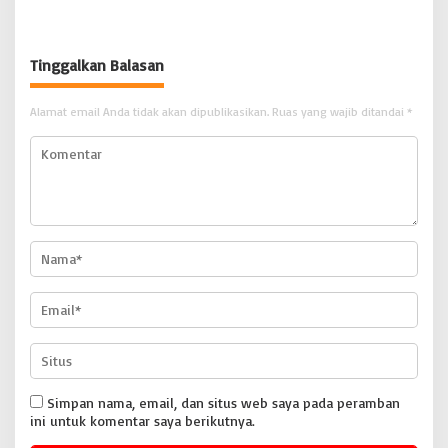
Diperas” Bupati Pemalang Serta
Komitmen Layanan Sesuai Aturan
Oknum KPK
Tinggalkan Balasan
Alamat email Anda tidak akan dipublikasikan.
Ruas yang wajib ditandai
*
Simpan nama, email, dan situs web saya pada peramban
ini untuk komentar saya berikutnya.