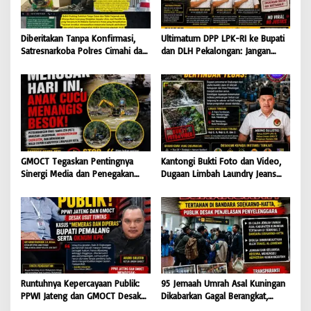
Diberitakan Tanpa Konfirmasi,
Ultimatum DPP LPK-RI ke Bupati
Satresnarkoba Polres Cimahi dan
dan DLH Pekalongan: Jangan
Yayasan Ultra Jadi Korban Narasi
Tutup Mata Dugaan Pencemaran
Sepihak
Limbah Laundry, Siap Tempuh
Jalur Hukum Sampai Tingkat
Pusat
GMOCT Tegaskan Pentingnya
Kantongi Bukti Foto dan Video,
Sinergi Media dan Penegakan
Dugaan Limbah Laundry Jeans
Hukum Demi Masa Depan
Cemari Sungai Pekalongan, LPK-
Kabupaten Limapuluh Kota
RI dan GMOCT Desak KLH, Polri
Hingga Kejaksaan Bertindak
Tegas
Runtuhnya Kepercayaan Publik:
95 Jemaah Umrah Asal Kuningan
PPWI Jateng dan GMOCT Desak
Dikabarkan Gagal Berangkat,
Usut Tuntas Kasus “Memeras dan
Sinaya Wisata Kuningan Tegaskan