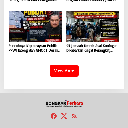
Hukum Demi Masa Depan
Cemari Sungai Pekalongan, LPK-
Kabupaten Limapuluh Kota
RI dan GMOCT Desak KLH, Polri
Hingga Kejaksaan Bertindak
Tegas
Runtuhnya Kepercayaan Publik:
95 Jemaah Umrah Asal Kuningan
PPWI Jateng dan GMOCT Desak
Dikabarkan Gagal Berangkat,
Usut Tuntas Kasus “Memeras dan
Sinaya Wisata Kuningan Tegaskan
Diperas” Bupati Pemalang Serta
Komitmen Layanan Sesuai Aturan
Oknum KPK
View More