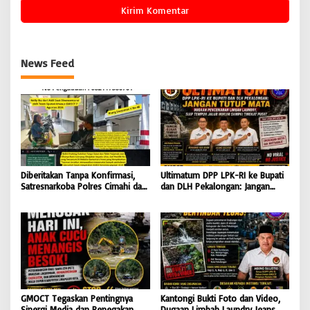
News Feed
Diberitakan Tanpa Konfirmasi,
Ultimatum DPP LPK-RI ke Bupati
Satresnarkoba Polres Cimahi dan
dan DLH Pekalongan: Jangan
Yayasan Ultra Jadi Korban Narasi
Tutup Mata Dugaan Pencemaran
Sepihak
Limbah Laundry, Siap Tempuh
Jalur Hukum Sampai Tingkat
Pusat
GMOCT Tegaskan Pentingnya
Kantongi Bukti Foto dan Video,
Sinergi Media dan Penegakan
Dugaan Limbah Laundry Jeans