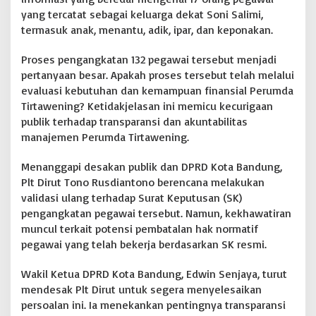
b
yang tercatat sebagai keluarga dekat Soni Salimi,
a
termasuk anak, menantu, adik, ipar, dan keponakan.
t
a
Proses pengangkatan 132 pegawai tersebut menjadi
n
pertanyaan besar. Apakah proses tersebut telah melalui
D
i
evaluasi kebutuhan dan kemampuan finansial Perumda
r
Tirtawening? Ketidakjelasan ini memicu kecurigaan
u
publik terhadap transparansi dan akuntabilitas
t
manajemen Perumda Tirtawening.
D
i
p
Menanggapi desakan publik dan DPRD Kota Bandung,
e
Plt Dirut Tono Rusdiantono berencana melakukan
r
validasi ulang terhadap Surat Keputusan (SK)
t
pengangkatan pegawai tersebut. Namun, kekhawatiran
a
muncul terkait potensi pembatalan hak normatif
n
y
pegawai yang telah bekerja berdasarkan SK resmi.
a
k
Wakil Ketua DPRD Kota Bandung, Edwin Senjaya, turut
a
mendesak Plt Dirut untuk segera menyelesaikan
n
persoalan ini. Ia menekankan pentingnya transparansi