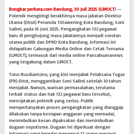
a
Bongkar perkara.com Bandung, 30 Juli 2025 (GMOCT
) —
n
Polemik mengiringi berakhirnya masa jabatan Direktur
1
3
Utama (Dirut) Perumda Tirtawening Kota Bandung, Soni
2
Salimi, pada 16 Juni 2025. Pengangkatan 132 pegawai
P
baru di penghujung masa jabatannya menjadi sorotan
e
utama publik dan DPRD Kota Bandung. Informasi ini
g
a
didapatkan Gabungan Media Online dan Cetak Ternama
w
(GMOCT), termasuk dari media online Pancabuananews
a
yang tergabung dalam GMOCT.
i
B
Tono Rusdiantono, yang kini menjabat Pelaksana Tugas
a
r
(Plt) Dirut, menggantikan Soni Salimi setelah 10 tahun
u
menjabat. Namun, warisan permasalahan, terutama
d
terkait status dan hak 132 pegawai baru tersebut,
i
menciptakan polemik yang serius. Publik
A
mempertanyakan proses pengangkatan yang dianggap
k
h
dilakukan tanpa kesiapan anggaran yang memadai,
i
menimbulkan kesan dipaksakan dan menimbulkan
r
dugaan nepotisme. Dugaan ini diperkuat dengan
J
informasi yang beredar mengenai 17 orang pegawai
a