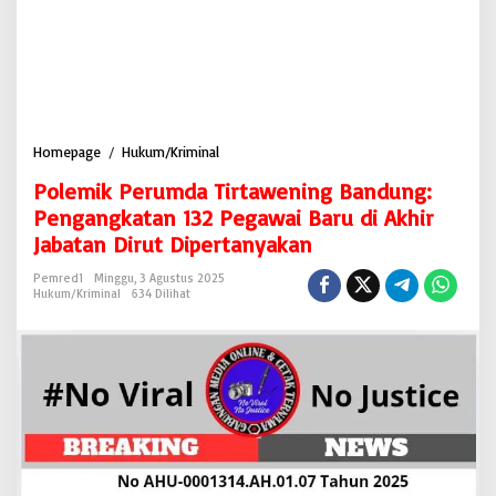
Homepage
/
Hukum/Kriminal
P
o
Polemik Perumda Tirtawening Bandung:
l
e
Pengangkatan 132 Pegawai Baru di Akhir
m
Jabatan Dirut Dipertanyakan
i
k
Pemred1
Minggu, 3 Agustus 2025
P
Hukum/Kriminal
634 Dilihat
e
r
u
m
d
a
T
i
r
t