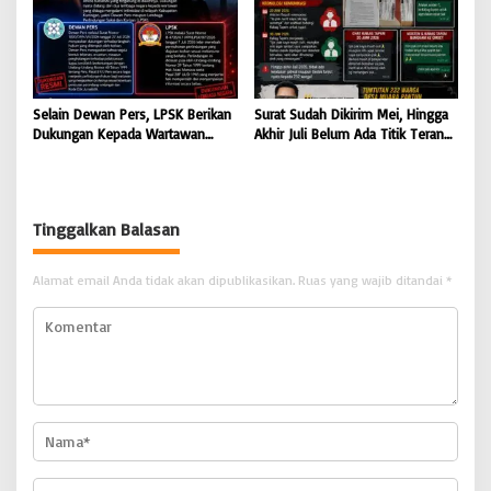
Selain Dewan Pers, LPSK Berikan
Surat Sudah Dikirim Mei, Hingga
Dukungan Kepada Wartawan
Akhir Juli Belum Ada Titik Terang:
Korban Intimidasi
232 Warga Muara Pantun Kesal
Ditunda-Tunda, Diduga Surat
Disembunyikan dari Bupati Kutim
Tinggalkan Balasan
Alamat email Anda tidak akan dipublikasikan.
Ruas yang wajib ditandai
*