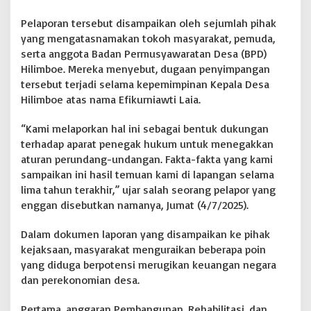
p
Pelaporan tersebut disampaikan oleh sejumlah pihak
o
r
yang mengatasnamakan tokoh masyarakat, pemuda,
k
serta anggota Badan Permusyawaratan Desa (BPD)
a
Hilimboe. Mereka menyebut, dugaan penyimpangan
n
tersebut terjadi selama kepemimpinan Kepala Desa
d
Hilimboe atas nama Efikurniawti Laia.
u
g
a
“Kami melaporkan hal ini sebagai bentuk dukungan
a
terhadap aparat penegak hukum untuk menegakkan
n
aturan perundang-undangan. Fakta-fakta yang kami
T
sampaikan ini hasil temuan kami di lapangan selama
e
l
lima tahun terakhir,” ujar salah seorang pelapor yang
a
enggan disebutkan namanya, Jumat (4/7/2025).
n
A
Dalam dokumen laporan yang disampaikan ke pihak
n
kejaksaan, masyarakat menguraikan beberapa poin
g
g
yang diduga berpotensi merugikan keuangan negara
a
dan perekonomian desa.
r
a
Pertama, anggaran Pembangunan, Rehabilitasi, dan
n