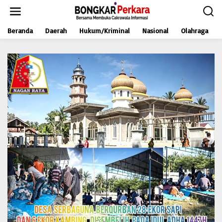
L
e
w
Beranda
Daerah
Hukum/Kriminal
Nasional
Olahraga
a
t
i
k
e
k
o
n
t
e
n