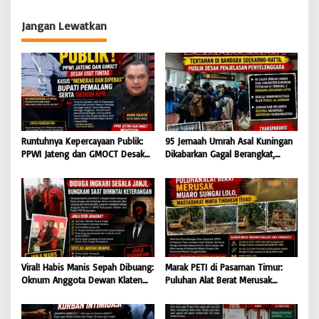
Jurnalis Adalah Serangan
ITE
Terhadap Kebebasan Pers
Jangan Lewatkan
Runtuhnya Kepercayaan Publik:
95 Jemaah Umrah Asal Kuningan
PPWI Jateng dan GMOCT Desak
Dikabarkan Gagal Berangkat,
Usut Tuntas Kasus “Memeras dan
Sinaya Wisata Kuningan Tegaskan
Diperas” Bupati Pemalang Serta
Komitmen Layanan Sesuai Aturan
Oknum KPK
Viral! Habis Manis Sepah Dibuang:
Marak PETI di Pasaman Timur:
Oknum Anggota Dewan Klaten
Puluhan Alat Berat Merusak
Diduga Ingkari Segala Janji,
Muaro Sungai Lolo, Masyarakat
Bungkam Saat Dimintai
Minta Tindakan Tegas
keterangan