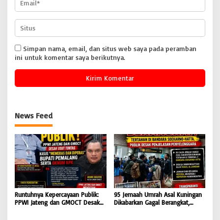
Simpan nama, email, dan situs web saya pada peramban
ini untuk komentar saya berikutnya.
News Feed
Runtuhnya Kepercayaan Publik:
95 Jemaah Umrah Asal Kuningan
PPWI Jateng dan GMOCT Desak
Dikabarkan Gagal Berangkat,
Usut Tuntas Kasus “Memeras dan
Sinaya Wisata Kuningan Tegaskan
Diperas” Bupati Pemalang Serta
Komitmen Layanan Sesuai Aturan