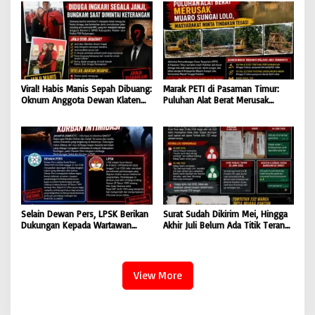
Oknum KPK
Viral! Habis Manis Sepah Dibuang:
Marak PETI di Pasaman Timur:
Oknum Anggota Dewan Klaten
Puluhan Alat Berat Merusak
Diduga Ingkari Segala Janji,
Muaro Sungai Lolo, Masyarakat
Bungkam Saat Dimintai
Minta Tindakan Tegas
keterangan
Selain Dewan Pers, LPSK Berikan
Surat Sudah Dikirim Mei, Hingga
Dukungan Kepada Wartawan
Akhir Juli Belum Ada Titik Terang:
Korban Intimidasi
232 Warga Muara Pantun Kesal
Ditunda-Tunda, Diduga Surat
Disembunyikan dari Bupati Kutim
View More