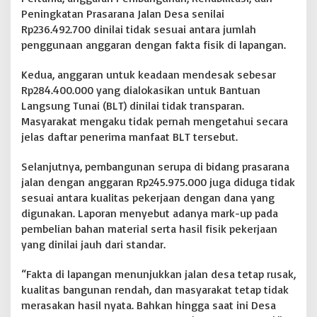
Peningkatan Prasarana Jalan Desa senilai
A
d
Rp236.492.700 dinilai tidak sesuai antara jumlah
d
penggunaan anggaran dengan fakta fisik di lapangan.
D
D
Kedua, anggaran untuk keadaan mendesak sebesar
M
Rp284.400.000 yang dialokasikan untuk Bantuan
e
n
Langsung Tunai (BLT) dinilai tidak transparan.
c
Masyarakat mengaku tidak pernah mengetahui secara
a
jelas daftar penerima manfaat BLT tersebut.
p
a
Selanjutnya, pembangunan serupa di bidang prasarana
i
1
jalan dengan anggaran Rp245.975.000 juga diduga tidak
,
sesuai antara kualitas pekerjaan dengan dana yang
7
digunakan. Laporan menyebut adanya mark-up pada
M
pembelian bahan material serta hasil fisik pekerjaan
i
l
yang dinilai jauh dari standar.
i
a
“Fakta di lapangan menunjukkan jalan desa tetap rusak,
r
kualitas bangunan rendah, dan masyarakat tetap tidak
merasakan hasil nyata. Bahkan hingga saat ini Desa