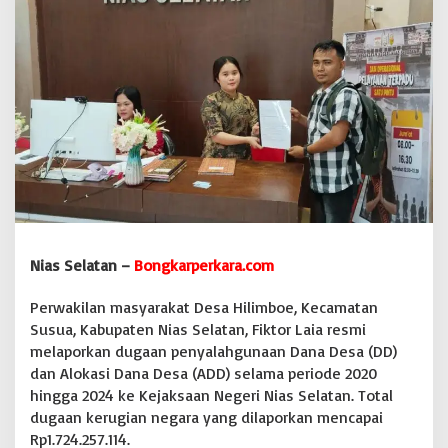
p
a
l
a
D
e
s
a
H
i
l
i
m
b
Nias Selatan –
Bongkarperkara.com
o
e
R
Perwakilan masyarakat Desa Hilimboe, Kecamatan
e
Susua, Kabupaten Nias Selatan, Fiktor Laia resmi
s
melaporkan dugaan penyalahgunaan Dana Desa (DD)
m
dan Alokasi Dana Desa (ADD) selama periode 2020
i
d
hingga 2024 ke Kejaksaan Negeri Nias Selatan. Total
i
dugaan kerugian negara yang dilaporkan mencapai
l
Rp1.724.257.114.
a