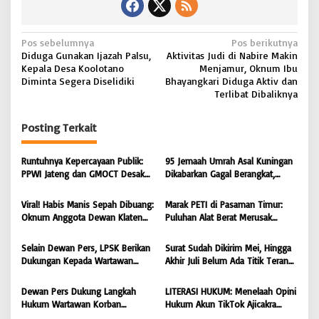
N
Pos sebelumnya
Pos berikutnya
Diduga Gunakan Ijazah Palsu,
Aktivitas Judi di Nabire Makin
a
Kepala Desa Koolotano
Menjamur, Oknum Ibu
v
Diminta Segera Diselidiki
Bhayangkari Diduga Aktiv dan
Terlibat Dibaliknya
i
g
Posting Terkait
a
s
Runtuhnya Kepercayaan Publik:
95 Jemaah Umrah Asal Kuningan
PPWI Jateng dan GMOCT Desak
Dikabarkan Gagal Berangkat,
i
Usut Tuntas Kasus “Memeras dan
Sinaya Wisata Kuningan Tegaskan
Diperas” Bupati Pemalang Serta
Komitmen Layanan Sesuai Aturan
p
Viral! Habis Manis Sepah Dibuang:
Marak PETI di Pasaman Timur:
Oknum KPK
Oknum Anggota Dewan Klaten
Puluhan Alat Berat Merusak
o
Diduga Ingkari Segala Janji,
Muaro Sungai Lolo, Masyarakat
s
Bungkam Saat Dimintai
Minta Tindakan Tegas
Selain Dewan Pers, LPSK Berikan
Surat Sudah Dikirim Mei, Hingga
keterangan
Dukungan Kepada Wartawan
Akhir Juli Belum Ada Titik Terang:
Korban Intimidasi
232 Warga Muara Pantun Kesal
Ditunda-Tunda, Diduga Surat
Dewan Pers Dukung Langkah
LITERASI HUKUM: Menelaah Opini
Disembunyikan dari Bupati Kutim
Hukum Wartawan Korban
Hukum Akun TikTok Ajicakra
Intimidasi: Serangan Terhadap
dalam Perspektif KUHP dan UU