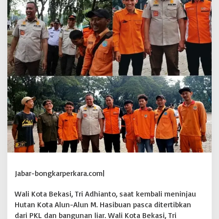
u
n
-
a
l
u
n
H
a
s
i
b
u
a
n
D
a
p
a
Jabar-bongkarperkara.com|
t
A
p
Wali Kota Bekasi, Tri Adhianto, saat kembali meninjau
r
Hutan Kota Alun-Alun M. Hasibuan pasca ditertibkan
e
dari PKL dan bangunan liar. Wali Kota Bekasi, Tri
s