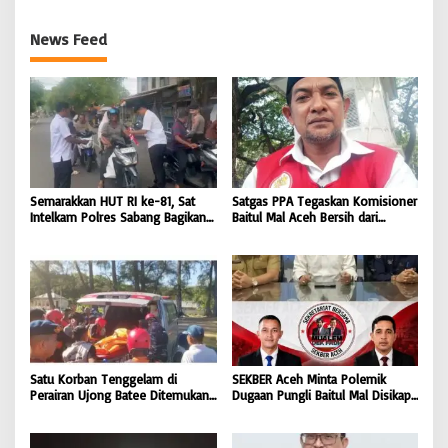
News Feed
Semarakkan HUT RI ke-81, Sat
Satgas PPA Tegaskan Komisioner
Intelkam Polres Sabang Bagikan
Baitul Mal Aceh Bersih dari
Bendera Merah Putih kepada
Dugaan Pemotongan Bantuan,
Masyarakat |
Masyarakat Diminta Hentikan
BONGKAR’Perkara.com
Penyebaran Hoaks | BONGKAR
‘Perkara.com
Satu Korban Tenggelam di
SEKBER Aceh Minta Polemik
Perairan Ujong Batee Ditemukan,
Dugaan Pungli Baitul Mal Disikapi
Tim SAR Gabungan Lanjutkan
Objektif, Dorong Penegakan
Pencarian Satu Korban Lain |
Hukum terhadap Oknum |
BONGKAR ‘Perkara.com
BONGKAR ‘Perkara.com