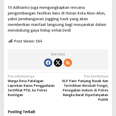
Tri Adhianto juga mengungkapkan rencana
pengembangan fasilitas baru di Hutan Kota Alun-Alun,
yakni pembangunan jogging track yang akan
memberikan manfaat langsung bagi masyarakat dalam
mendukung gaya hidup sehat.(red)
Post Views:
564
Ikuti Kami
N
Pos sebelumnya
Pos berikutnya
Warga Desa Patalagan
HLP Pasir Panjang Rusak dan
a
Laporkan Kasus Penggadaian
Terindikasi Berubah Fungsi,
v
Sertifikat PTSL ke Polres
Penegakan Hukum di Polres
Kuningan
Bangka Barat Dipertanyakan
i
Publik
g
Posting Terkait
a