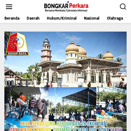
L
e
w
Beranda
Daerah
Hukum/Kriminal
Nasional
Olahraga
a
t
i
k
e
k
o
n
t
e
n