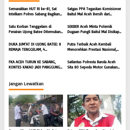
s
Semarakkan HUT RI ke-81, Sat
Satgas PPA Tegaskan Komisioner
i
Intelkam Polres Sabang Bagikan
Baitul Mal Aceh Bersih dari
Bendera Merah Putih kepada
Dugaan Pemotongan Bantuan,
p
Masyarakat |
Masyarakat Diminta Hentikan
Satu Korban Tenggelam di
SEKBER Aceh Minta Polemik
o
BONGKAR’Perkara.com
Penyebaran Hoaks | BONGKAR
Perairan Ujong Batee Ditemukan,
Dugaan Pungli Baitul Mal Disikapi
‘Perkara.com
s
Tim SAR Gabungan Lanjutkan
Objektif, Dorong Penegakan
Pencarian Satu Korban Lain |
Hukum terhadap Oknum |
DUKA JUM’AT DI UJONG BATEE: 8
Putra Terbaik Aceh Kembali
BONGKAR ‘Perkara.com
BONGKAR ‘Perkara.com
REMAJA TENGGELAM, 4
Menorehkan Prestasi Nasional,
DITEMUKAN TEWAS 4 MASIH
Irwansyah Asal Pidie
DICARI | BONGKAR ‘Perkara.com
Dipromosikan Menjadi
FKA ACEH TURUN KE SABANG,
Satlantas Polresta Banda Aceh
Koordinator JAM Pidum
KONTES KAKAO JADI PANGGUNG
Sita 80 Sepeda Motor Gunakan
Kejaksaan Agung RI |
PETANI UJUNG BARAT INDONESIA
Knalpot Brong Selama Juli 2026 |
BONGKAR’Perkara.com
| BONGKAR ‘Perkara.com
BONGKAR’Perkara.com
Jangan Lewatkan