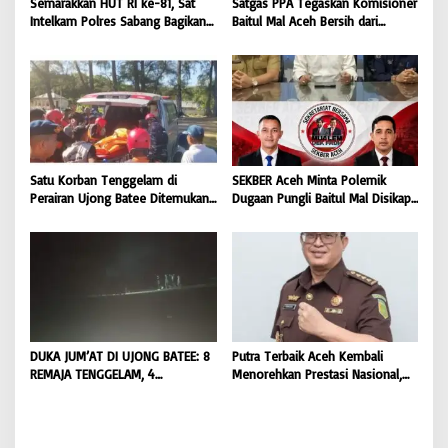
Semarakkan HUT RI ke-81, Sat
Satgas PPA Tegaskan Komisioner
Intelkam Polres Sabang Bagikan
Baitul Mal Aceh Bersih dari
Bendera Merah Putih kepada
Dugaan Pemotongan Bantuan,
Masyarakat |
Masyarakat Diminta Hentikan
BONGKAR’Perkara.com
Penyebaran Hoaks | BONGKAR
‘Perkara.com
Satu Korban Tenggelam di
SEKBER Aceh Minta Polemik
Perairan Ujong Batee Ditemukan,
Dugaan Pungli Baitul Mal Disikapi
Tim SAR Gabungan Lanjutkan
Objektif, Dorong Penegakan
Pencarian Satu Korban Lain |
Hukum terhadap Oknum |
BONGKAR ‘Perkara.com
BONGKAR ‘Perkara.com
DUKA JUM’AT DI UJONG BATEE: 8
Putra Terbaik Aceh Kembali
REMAJA TENGGELAM, 4
Menorehkan Prestasi Nasional,
DITEMUKAN TEWAS 4 MASIH
Irwansyah Asal Pidie
DICARI | BONGKAR ‘Perkara.com
Dipromosikan Menjadi
Koordinator JAM Pidum
Kejaksaan Agung RI |