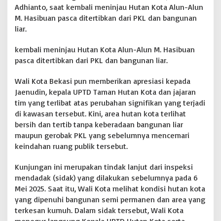
Adhianto, saat kembali meninjau Hutan Kota Alun-Alun
i
a
M. Hasibuan pasca ditertibkan dari PKL dan bangunan
s
liar.
i
D
kembali meninjau Hutan Kota Alun-Alun M. Hasibuan
a
pasca ditertibkan dari PKL dan bangunan liar.
r
i
W
Wali Kota Bekasi pun memberikan apresiasi kepada
a
Jaenudin, kepala UPTD Taman Hutan Kota dan jajaran
l
tim yang terlibat atas perubahan signifikan yang terjadi
i
di kawasan tersebut. Kini, area hutan kota terlihat
K
o
bersih dan tertib tanpa keberadaan bangunan liar
t
maupun gerobak PKL yang sebelumnya mencemari
a
keindahan ruang publik tersebut.
B
e
Kunjungan ini merupakan tindak lanjut dari inspeksi
k
a
mendadak (sidak) yang dilakukan sebelumnya pada 6
s
Mei 2025. Saat itu, Wali Kota melihat kondisi hutan kota
i
yang dipenuhi bangunan semi permanen dan area yang
terkesan kumuh. Dalam sidak tersebut, Wali Kota