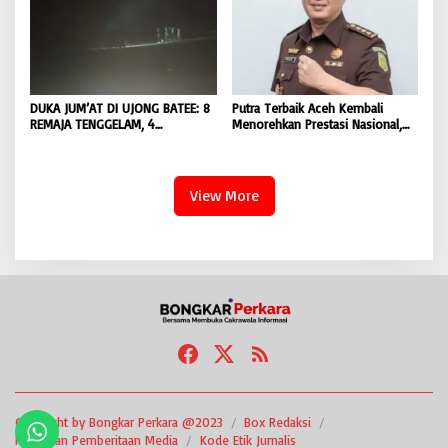
DUKA JUM’AT DI UJONG BATEE: 8
Putra Terbaik Aceh Kembali
REMAJA TENGGELAM, 4
Menorehkan Prestasi Nasional,
DITEMUKAN TEWAS 4 MASIH
Irwansyah Asal Pidie
DICARI | BONGKAR ‘Perkara.com
Dipromosikan Menjadi
Koordinator JAM Pidum
Kejaksaan Agung RI |
View More
BONGKAR’Perkara.com
Copyright by Bongkar Perkara @2023
Box Redaksi
Pedoman Pemberitaan Media
Kode Etik Jurnalis