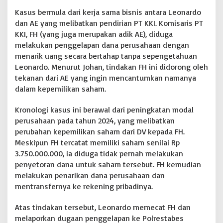
n
Kasus bermula dari kerja sama bisnis antara Leonardo
a
dan AE yang melibatkan pendirian PT KKI. Komisaris PT
n
KKI, FH (yang juga merupakan adik AE), diduga
g
melakukan penggelapan dana perusahaan dengan
a
n
menarik uang secara bertahap tanpa sepengetahuan
a
Leonardo. Menurut Johan, tindakan FH ini didorong oleh
n
tekanan dari AE yang ingin mencantumkan namanya
dalam kepemilikan saham.
Kronologi kasus ini berawal dari peningkatan modal
perusahaan pada tahun 2024, yang melibatkan
perubahan kepemilikan saham dari DV kepada FH.
Meskipun FH tercatat memiliki saham senilai Rp
3.750.000.000, ia diduga tidak pernah melakukan
penyetoran dana untuk saham tersebut. FH kemudian
melakukan penarikan dana perusahaan dan
mentransfernya ke rekening pribadinya.
Atas tindakan tersebut, Leonardo memecat FH dan
melaporkan dugaan penggelapan ke Polrestabes