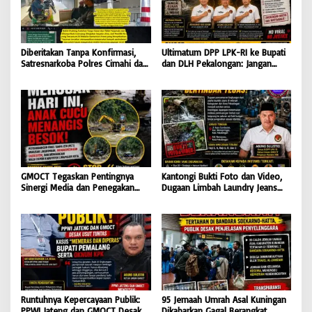
Diberitakan Tanpa Konfirmasi,
Ultimatum DPP LPK-RI ke Bupati
Satresnarkoba Polres Cimahi dan
dan DLH Pekalongan: Jangan
Yayasan Ultra Jadi Korban Narasi
Tutup Mata Dugaan Pencemaran
Sepihak
Limbah Laundry, Siap Tempuh
Jalur Hukum Sampai Tingkat
Pusat
GMOCT Tegaskan Pentingnya
Kantongi Bukti Foto dan Video,
Sinergi Media dan Penegakan
Dugaan Limbah Laundry Jeans
Hukum Demi Masa Depan
Cemari Sungai Pekalongan, LPK-
Kabupaten Limapuluh Kota
RI dan GMOCT Desak KLH, Polri
Hingga Kejaksaan Bertindak
Tegas
Runtuhnya Kepercayaan Publik:
95 Jemaah Umrah Asal Kuningan
PPWI Jateng dan GMOCT Desak
Dikabarkan Gagal Berangkat,