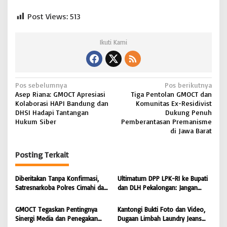
Post Views:
513
Ikuti Kami
N
Pos sebelumnya
Pos berikutnya
Asep Riana: GMOCT Apresiasi
Tiga Pentolan GMOCT dan
a
Kolaborasi HAPI Bandung dan
Komunitas Ex-Residivist
v
DHSI Hadapi Tantangan
Dukung Penuh
Hukum Siber
Pemberantasan Premanisme
i
di Jawa Barat
g
Posting Terkait
a
s
Diberitakan Tanpa Konfirmasi,
Ultimatum DPP LPK-RI ke Bupati
i
Satresnarkoba Polres Cimahi dan
dan DLH Pekalongan: Jangan
Yayasan Ultra Jadi Korban Narasi
Tutup Mata Dugaan Pencemaran
p
Sepihak
Limbah Laundry, Siap Tempuh
GMOCT Tegaskan Pentingnya
Kantongi Bukti Foto dan Video,
o
Jalur Hukum Sampai Tingkat
Sinergi Media dan Penegakan
Dugaan Limbah Laundry Jeans
Pusat