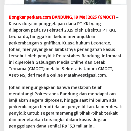
p
a
t
Bongkar perkara.com BANDUNG, 19 Mei 2025 (GMOCT)
–
,
Kasus dugaan penggelapan dana PT KKI yang
G
dilaporkan pada 19 Februari 2025 oleh Direktur PT KKI,
M
Leonardo, hingga kini belum menunjukkan
O
C
perkembangan signifikan. Kuasa hukum Leonardo,
T
Johan, menyayangkan lambatnya penanganan kasus
D
tersebut oleh penyidik Polrestabes Bandung. Informasi
e
ini diperoleh Gabungan Media Online dan Cetak
s
a
Ternama (GMOCT) melalui Sekretaris Umum GMOCT,
k
Asep NS, dari media online Matainvestigasi.com.
K
e
Johan mengungkapkan bahwa meskipun telah
c
mendatangi Polrestabes Bandung dan mendapatkan
e
p
janji akan segera diproses, hingga saat ini belum ada
a
perkembangan berarti dalam penyelidikan. Ia mendesak
t
penyidik untuk segera memanggil pihak-pihak terkait
a
dan menetapkan tersangka dalam kasus dugaan
n
penggelapan dana senilai Rp 15,3 miliar ini.
P
e