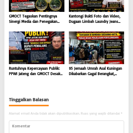
GMOCT Tegaskan Pentingnya
Kantongi Bukti Foto dan Video,
Sinergi Media dan Penegakan
Dugaan Limbah Laundry Jeans
Hukum Demi Masa Depan
Cemari Sungai Pekalongan, LPK-
Kabupaten Limapuluh Kota
RI dan GMOCT Desak KLH, Polri
Hingga Kejaksaan Bertindak
Tegas
Runtuhnya Kepercayaan Publik:
95 Jemaah Umrah Asal Kuningan
PPWI Jateng dan GMOCT Desak
Dikabarkan Gagal Berangkat,
Usut Tuntas Kasus “Memeras dan
Sinaya Wisata Kuningan Tegaskan
Diperas” Bupati Pemalang Serta
Komitmen Layanan Sesuai Aturan
Oknum KPK
Tinggalkan Balasan
Alamat email Anda tidak akan dipublikasikan.
Ruas yang wajib ditandai
*