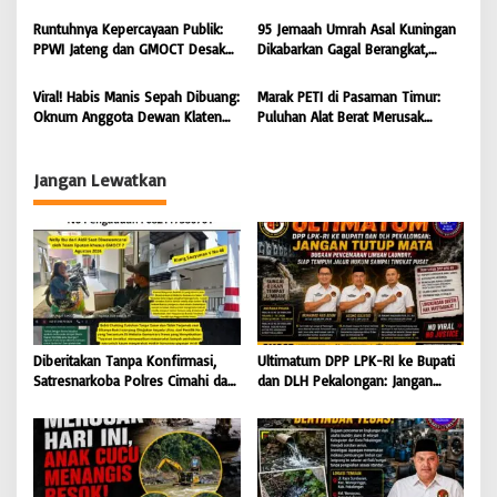
s
Hukum Demi Masa Depan
Cemari Sungai Pekalongan, LPK-
Kabupaten Limapuluh Kota
RI dan GMOCT Desak KLH, Polri
Runtuhnya Kepercayaan Publik:
95 Jemaah Umrah Asal Kuningan
Hingga Kejaksaan Bertindak
PPWI Jateng dan GMOCT Desak
Dikabarkan Gagal Berangkat,
Tegas
Usut Tuntas Kasus “Memeras dan
Sinaya Wisata Kuningan Tegaskan
Diperas” Bupati Pemalang Serta
Komitmen Layanan Sesuai Aturan
Viral! Habis Manis Sepah Dibuang:
Marak PETI di Pasaman Timur:
Oknum KPK
Oknum Anggota Dewan Klaten
Puluhan Alat Berat Merusak
Diduga Ingkari Segala Janji,
Muaro Sungai Lolo, Masyarakat
Bungkam Saat Dimintai
Minta Tindakan Tegas
keterangan
Jangan Lewatkan
Diberitakan Tanpa Konfirmasi,
Ultimatum DPP LPK-RI ke Bupati
Satresnarkoba Polres Cimahi dan
dan DLH Pekalongan: Jangan
Yayasan Ultra Jadi Korban Narasi
Tutup Mata Dugaan Pencemaran
Sepihak
Limbah Laundry, Siap Tempuh
Jalur Hukum Sampai Tingkat
Pusat