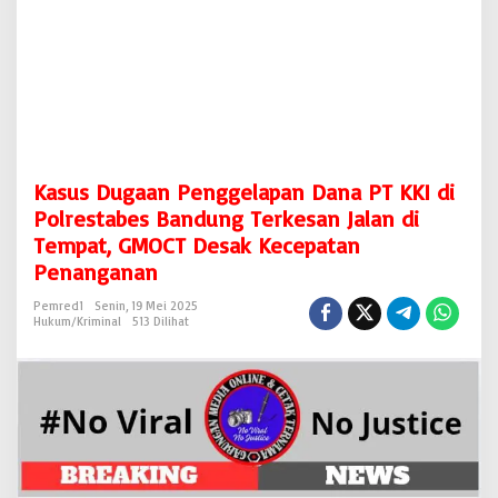
p
a
n
D
a
n
a
P
T
Kasus Dugaan Penggelapan Dana PT KKI di
K
K
Polrestabes Bandung Terkesan Jalan di
I
Tempat, GMOCT Desak Kecepatan
d
Penanganan
i
P
Pemred1
Senin, 19 Mei 2025
o
Hukum/Kriminal
513 Dilihat
l
r
e
s
t
a
b
e
s