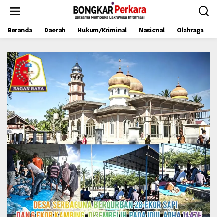
L
e
w
Beranda
Daerah
Hukum/Kriminal
Nasional
Olahraga
a
t
i
k
e
k
o
n
t
e
n