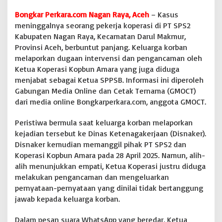
l
Bongkar Perkara.com Nagan Raya, Aceh
– Kasus
u
meninggalnya seorang pekerja koperasi di PT SPS2
a
r
Kabupaten Nagan Raya, Kecamatan Darul Makmur,
g
Provinsi Aceh, berbuntut panjang. Keluarga korban
a
melaporkan dugaan intervensi dan pengancaman oleh
B
Ketua Koperasi Kopbun Amara yang juga diduga
u
r
menjabat sebagai Ketua SPPSB. Informasi ini diperoleh
u
Gabungan Media Online dan Cetak Ternama (GMOCT)
h
dari media online Bongkarperkara.com, anggota GMOCT.
y
a
Peristiwa bermula saat keluarga korban melaporkan
n
g
kejadian tersebut ke Dinas Ketenagakerjaan (Disnaker).
M
Disnaker kemudian memanggil pihak PT SPS2 dan
e
Koperasi Kopbun Amara pada 28 April 2025. Namun, alih-
n
alih menunjukkan empati, Ketua Koperasi justru diduga
i
melakukan pengancaman dan mengeluarkan
n
g
pernyataan-pernyataan yang dinilai tidak bertanggung
g
jawab kepada keluarga korban.
a
l
Dalam pesan suara WhatsApp yang beredar, Ketua
d