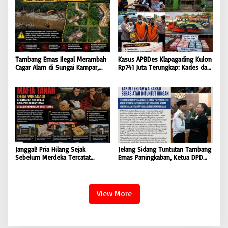
Tambang Emas Ilegal Merambah
Kasus APBDes Klapagading Kulon
Cagar Alam di Sungai Kampar,
Rp741 Juta Terungkap: Kades dan
GMOCT Minta Penegak Hukum
Eks Perangkat Desa Ditetapkan
Bertindak Tegas
Tersangka
Janggal! Pria Hilang Sejak
Jelang Sidang Tuntutan Tambang
Sebelum Merdeka Tercatat
Emas Paningkaban, Ketua DPD
‘Mengurus’ Mutasi Tanah 2019,
PPWI Jateng Apresiasi
Dugaan Mafia Tanah di Wiradadi
Profesionalisme JPU & Majelis
Terbongkar
Hakim PN Purwokerto: Yakin
Terdakwa Sarko Bebas atau
View More
Dituntut Ringan