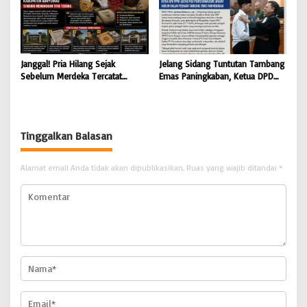
Janggal! Pria Hilang Sejak
Jelang Sidang Tuntutan Tambang
Sebelum Merdeka Tercatat
Emas Paningkaban, Ketua DPD
‘Mengurus’ Mutasi Tanah 2019,
PPWI Jateng Apresiasi
Dugaan Mafia Tanah di Wiradadi
Profesionalisme JPU & Majelis
Terbongkar
Hakim PN Purwokerto: Yakin
Terdakwa Sarko Bebas atau
Tinggalkan Balasan
Dituntut Ringan
Alamat email Anda tidak akan dipublikasikan.
Ruas yang wajib ditandai
*