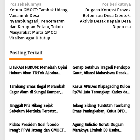
N
Pos sebelumnya
Pos berikutnya
Ketum GMOCT: Tambak Udang
Dugaan Korupsi Proyek
a
Vanami di Desa
Betonisasi Desa Cibetok,
v
Nyamplungsari, Pencemaran
Aktivis Desak Kepala Desa
dan Kerugian Petani, Tokoh
Diperiksa
i
Masyarakat Minta GMOCT
Viralkan agar Ditutup
g
a
Posting Terkait
s
i
LITERASI HUKUM: Menelaah Opini
Genap Setahun Tragedi Pendopo
Hukum Akun TikTok Ajicakra
Garut, Aliansi Mahasiswa Desak
p
dalam Perspektif KUHP dan UU
Polda Jabar Tuntaskan Kasus dan
o
ITE
Berikan Kepastian Hukum
Tambang Emas Ilegal Merambah
Kasus APBDes Klapagading Kulon
s
Cagar Alam di Sungai Kampar,
Rp741 Juta Terungkap: Kades dan
GMOCT Minta Penegak Hukum
Eks Perangkat Desa Ditetapkan
Bertindak Tegas
Tersangka
Janggal! Pria Hilang Sejak
Jelang Sidang Tuntutan Tambang
Sebelum Merdeka Tercatat
Emas Paningkaban, Ketua DPD
‘Mengurus’ Mutasi Tanah 2019,
PPWI Jateng Apresiasi
Dugaan Mafia Tanah di Wiradadi
Profesionalisme JPU & Majelis
Pidato Presiden Soal ‘Londo
Agung Sulistio Soroti Dugaan
Terbongkar
Hakim PN Purwokerto: Yakin
Ireng’: PPWI Jateng dan GMOCT
Maraknya Limbah B3 Usaha
Terdakwa Sarko Bebas atau
Menegaskan Wartawan Adalah
Laundry di Pekalongan, Desak
Dituntut Ringan