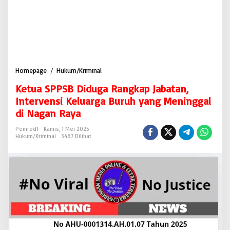
Homepage
/
Hukum/Kriminal
K
e
Ketua SPPSB Diduga Rangkap Jabatan,
t
u
Intervensi Keluarga Buruh yang Meninggal
a
di Nagan Raya
S
P
Pemred1
Kamis, 1 Mei 2025
P
Hukum/Kriminal
3487 Dilihat
S
B
D
i
d
u
g
a
R
a