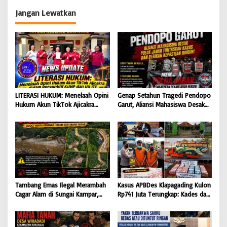
Pilar Keempat Demokrasi yang
KLH RI dan DLH Bertindak Tegas
Dilindungi Undang-Undang
Jangan Lewatkan
LITERASI HUKUM: Menelaah Opini
Genap Setahun Tragedi Pendopo
Hukum Akun TikTok Ajicakra
Garut, Aliansi Mahasiswa Desak
dalam Perspektif KUHP dan UU
Polda Jabar Tuntaskan Kasus dan
ITE
Berikan Kepastian Hukum
Tambang Emas Ilegal Merambah
Kasus APBDes Klapagading Kulon
Cagar Alam di Sungai Kampar,
Rp741 Juta Terungkap: Kades dan
GMOCT Minta Penegak Hukum
Eks Perangkat Desa Ditetapkan
Bertindak Tegas
Tersangka