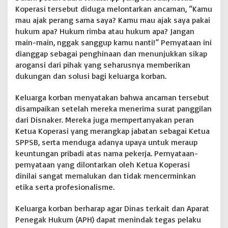
Koperasi tersebut diduga melontarkan ancaman, “Kamu
i
N
mau ajak perang sama saya? Kamu mau ajak saya pakai
a
hukum apa? Hukum rimba atau hukum apa? Jangan
g
main-main, nggak sanggup kamu nanti!” Pernyataan ini
a
dianggap sebagai penghinaan dan menunjukkan sikap
n
R
arogansi dari pihak yang seharusnya memberikan
a
dukungan dan solusi bagi keluarga korban.
y
a
Keluarga korban menyatakan bahwa ancaman tersebut
disampaikan setelah mereka menerima surat panggilan
dari Disnaker. Mereka juga mempertanyakan peran
Ketua Koperasi yang merangkap jabatan sebagai Ketua
SPPSB, serta menduga adanya upaya untuk meraup
keuntungan pribadi atas nama pekerja. Pernyataan-
pernyataan yang dilontarkan oleh Ketua Koperasi
dinilai sangat memalukan dan tidak mencerminkan
etika serta profesionalisme.
Keluarga korban berharap agar Dinas terkait dan Aparat
Penegak Hukum (APH) dapat menindak tegas pelaku