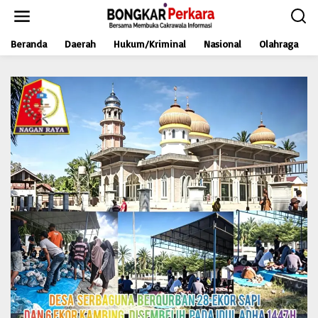
L
e
w
Beranda
Daerah
Hukum/Kriminal
Nasional
Olahraga
a
t
i
k
e
k
o
n
t
e
n