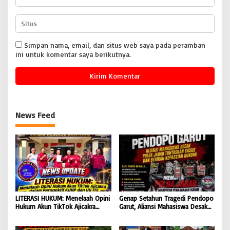
Simpan nama, email, dan situs web saya pada peramban
ini untuk komentar saya berikutnya.
News Feed
LITERASI HUKUM: Menelaah Opini
Genap Setahun Tragedi Pendopo
Hukum Akun TikTok Ajicakra
Garut, Aliansi Mahasiswa Desak
dalam Perspektif KUHP dan UU
Polda Jabar Tuntaskan Kasus dan
ITE
Berikan Kepastian Hukum