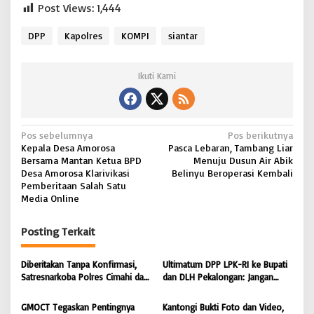
Post Views:
1,444
DPP
Kapolres
KOMPI
siantar
Ikuti Kami
N
Pos sebelumnya
Pos berikutnya
Kepala Desa Amorosa
Pasca Lebaran, Tambang Liar
a
Bersama Mantan Ketua BPD
Menuju Dusun Air Abik
v
Desa Amorosa Klarivikasi
Belinyu Beroperasi Kembali
Pemberitaan Salah Satu
i
Media Online
g
Posting Terkait
a
s
Diberitakan Tanpa Konfirmasi,
Ultimatum DPP LPK-RI ke Bupati
i
Satresnarkoba Polres Cimahi dan
dan DLH Pekalongan: Jangan
Yayasan Ultra Jadi Korban Narasi
Tutup Mata Dugaan Pencemaran
p
Sepihak
Limbah Laundry, Siap Tempuh
GMOCT Tegaskan Pentingnya
Kantongi Bukti Foto dan Video,