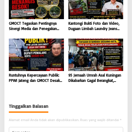
GMOCT Tegaskan Pentingnya
Kantongi Bukti Foto dan Video,
Sinergi Media dan Penegakan
Dugaan Limbah Laundry Jeans
Hukum Demi Masa Depan
Cemari Sungai Pekalongan, LPK-
Kabupaten Limapuluh Kota
RI dan GMOCT Desak KLH, Polri
Hingga Kejaksaan Bertindak
Tegas
Runtuhnya Kepercayaan Publik:
95 Jemaah Umrah Asal Kuningan
PPWI Jateng dan GMOCT Desak
Dikabarkan Gagal Berangkat,
Usut Tuntas Kasus “Memeras dan
Sinaya Wisata Kuningan Tegaskan
Diperas” Bupati Pemalang Serta
Komitmen Layanan Sesuai Aturan
Oknum KPK
Tinggalkan Balasan
Alamat email Anda tidak akan dipublikasikan.
Ruas yang wajib ditandai
*