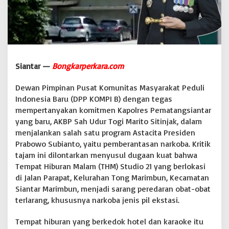
k
T
H
M
S
t
u
Siantar —
Bongkarperkara.com
d
i
Dewan Pimpinan Pusat Komunitas Masyarakat Peduli
o
Indonesia Baru (DPP KOMPI B) dengan tegas
2
1
mempertanyakan komitmen Kapolres Pematangsiantar
,
yang baru, AKBP Sah Udur Togi Marito Sitinjak, dalam
A
menjalankan salah satu program Astacita Presiden
d
Prabowo Subianto, yaitu pemberantasan narkoba. Kritik
a
a
tajam ini dilontarkan menyusul dugaan kuat bahwa
p
Tempat Hiburan Malam (THM) Studio 21 yang berlokasi
a
di Jalan Parapat, Kelurahan Tong Marimbun, Kecamatan
i
Siantar Marimbun, menjadi sarang peredaran obat-obat
n
terlarang, khususnya narkoba jenis pil ekstasi.
i
?
Tempat hiburan yang berkedok hotel dan karaoke itu