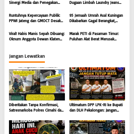
o
Jalur Hukum Sampai Tingkat
Sinergi Media dan Penegakan
Dugaan Limbah Laundry Jeans
Pusat
s
Hukum Demi Masa Depan
Cemari Sungai Pekalongan, LPK-
Kabupaten Limapuluh Kota
RI dan GMOCT Desak KLH, Polri
Runtuhnya Kepercayaan Publik:
95 Jemaah Umrah Asal Kuningan
Hingga Kejaksaan Bertindak
PPWI Jateng dan GMOCT Desak
Dikabarkan Gagal Berangkat,
Tegas
Usut Tuntas Kasus “Memeras dan
Sinaya Wisata Kuningan Tegaskan
Diperas” Bupati Pemalang Serta
Komitmen Layanan Sesuai Aturan
Viral! Habis Manis Sepah Dibuang:
Marak PETI di Pasaman Timur:
Oknum KPK
Oknum Anggota Dewan Klaten
Puluhan Alat Berat Merusak
Diduga Ingkari Segala Janji,
Muaro Sungai Lolo, Masyarakat
Bungkam Saat Dimintai
Minta Tindakan Tegas
keterangan
Jangan Lewatkan
Diberitakan Tanpa Konfirmasi,
Ultimatum DPP LPK-RI ke Bupati
Satresnarkoba Polres Cimahi dan
dan DLH Pekalongan: Jangan
Yayasan Ultra Jadi Korban Narasi
Tutup Mata Dugaan Pencemaran
Sepihak
Limbah Laundry, Siap Tempuh
Jalur Hukum Sampai Tingkat
Pusat