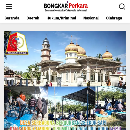
L
e
w
Beranda
Daerah
Hukum/Kriminal
Nasional
Olahraga
a
t
i
k
e
k
o
n
t
e
n