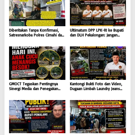
Diberitakan Tanpa Konfirmasi,
Ultimatum DPP LPK-RI ke Bupati
Satresnarkoba Polres Cimahi dan
dan DLH Pekalongan: Jangan
Yayasan Ultra Jadi Korban Narasi
Tutup Mata Dugaan Pencemaran
Sepihak
Limbah Laundry, Siap Tempuh
Jalur Hukum Sampai Tingkat
Pusat
GMOCT Tegaskan Pentingnya
Kantongi Bukti Foto dan Video,
Sinergi Media dan Penegakan
Dugaan Limbah Laundry Jeans
Hukum Demi Masa Depan
Cemari Sungai Pekalongan, LPK-
Kabupaten Limapuluh Kota
RI dan GMOCT Desak KLH, Polri
Hingga Kejaksaan Bertindak
Tegas