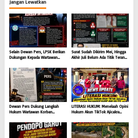
Terbongkar
Jangan Lewatkan
Selain Dewan Pers, LPSK Berikan
Surat Sudah Dikirim Mei, Hingga
Dukungan Kepada Wartawan
Akhir Juli Belum Ada Titik Terang:
Korban Intimidasi
232 Warga Muara Pantun Kesal
Ditunda-Tunda, Diduga Surat
Disembunyikan dari Bupati Kutim
Dewan Pers Dukung Langkah
LITERASI HUKUM: Menelaah Opini
Hukum Wartawan Korban
Hukum Akun TikTok Ajicakra
Intimidasi: Serangan Terhadap
dalam Perspektif KUHP dan UU
Jurnalis Adalah Serangan
ITE
Terhadap Kebebasan Pers