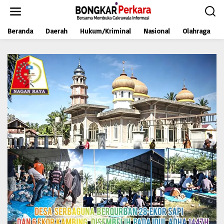
L
e
w
Beranda
Daerah
Hukum/Kriminal
Nasional
Olahraga
a
t
i
k
e
k
o
n
t
e
n