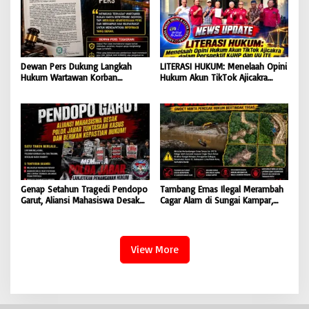
Dewan Pers Dukung Langkah
LITERASI HUKUM: Menelaah Opini
Hukum Wartawan Korban
Hukum Akun TikTok Ajicakra
Intimidasi: Serangan Terhadap
dalam Perspektif KUHP dan UU
Jurnalis Adalah Serangan
ITE
Terhadap Kebebasan Pers
Genap Setahun Tragedi Pendopo
Tambang Emas Ilegal Merambah
Garut, Aliansi Mahasiswa Desak
Cagar Alam di Sungai Kampar,
Polda Jabar Tuntaskan Kasus dan
GMOCT Minta Penegak Hukum
Berikan Kepastian Hukum
Bertindak Tegas
View More