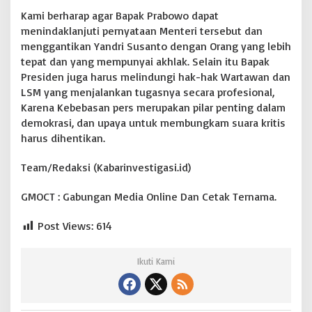
r
Kami berharap agar Bapak Prabowo dapat
t
i
menindaklanjuti pernyataan Menteri tersebut dan
I
menggantikan Yandri Susanto dengan Orang yang lebih
t
tepat dan yang mempunyai akhlak. Selain itu Bapak
u
Presiden juga harus melindungi hak-hak Wartawan dan
.
LSM yang menjalankan tugasnya secara profesional,
Karena Kebebasan pers merupakan pilar penting dalam
demokrasi, dan upaya untuk membungkam suara kritis
harus dihentikan.
Team/Redaksi (Kabarinvestigasi.id)
GMOCT : Gabungan Media Online Dan Cetak Ternama.
Post Views:
614
Ikuti Kami