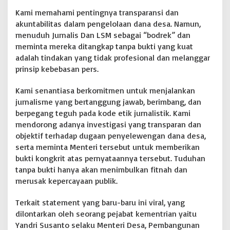
i
Kami memahami pentingnya transparansi dan
n
akuntabilitas dalam pengelolaan dana desa. Namun,
:
menuduh Jurnalis Dan LSM sebagai “bodrek” dan
A
meminta mereka ditangkap tanpa bukti yang kuat
p
a
adalah tindakan yang tidak profesional dan melanggar
k
prinsip kebebasan pers.
a
h
Kami senantiasa berkomitmen untuk menjalankan
P
jurnalisme yang bertanggung jawab, berimbang, dan
r
e
berpegang teguh pada kode etik jurnalistik. Kami
s
mendorong adanya investigasi yang transparan dan
i
objektif terhadap dugaan penyelewengan dana desa,
d
serta meminta Menteri tersebut untuk memberikan
e
n
bukti kongkrit atas pernyataannya tersebut. Tuduhan
R
tanpa bukti hanya akan menimbulkan fitnah dan
I
merusak kepercayaan publik.
A
k
Terkait statement yang baru-baru ini viral, yang
a
n
dilontarkan oleh seorang pejabat kementrian yaitu
T
Yandri Susanto selaku Menteri Desa, Pembangunan