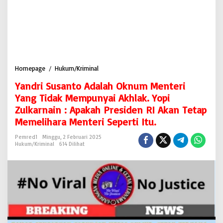
Homepage
/
Hukum/Kriminal
Y
a
Yandri Susanto Adalah Oknum Menteri
n
d
Yang Tidak Mempunyai Akhlak. Yopi
r
Zulkarnain : Apakah Presiden RI Akan Tetap
i
Memelihara Menteri Seperti Itu.
S
u
Pemred1
Minggu, 2 Februari 2025
s
Hukum/Kriminal
614 Dilihat
a
n
t
o
A
d
a
l
a