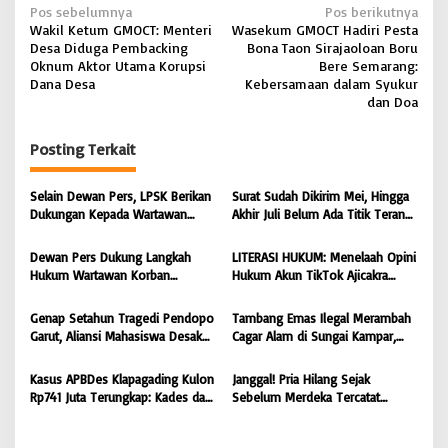
N
Pos sebelumnya
Pos berikutnya
Wakil Ketum GMOCT: Menteri
Wasekum GMOCT Hadiri Pesta
a
Desa Diduga Pembacking
Bona Taon Sirajaoloan Boru
v
Oknum Aktor Utama Korupsi
Bere Semarang:
Dana Desa
Kebersamaan dalam Syukur
i
dan Doa
g
Posting Terkait
a
s
Selain Dewan Pers, LPSK Berikan
Surat Sudah Dikirim Mei, Hingga
i
Dukungan Kepada Wartawan
Akhir Juli Belum Ada Titik Terang:
Korban Intimidasi
232 Warga Muara Pantun Kesal
p
Ditunda-Tunda, Diduga Surat
Dewan Pers Dukung Langkah
LITERASI HUKUM: Menelaah Opini
o
Disembunyikan dari Bupati Kutim
Hukum Wartawan Korban
Hukum Akun TikTok Ajicakra
s
Intimidasi: Serangan Terhadap
dalam Perspektif KUHP dan UU
Jurnalis Adalah Serangan
ITE
Genap Setahun Tragedi Pendopo
Tambang Emas Ilegal Merambah
Terhadap Kebebasan Pers
Garut, Aliansi Mahasiswa Desak
Cagar Alam di Sungai Kampar,
Polda Jabar Tuntaskan Kasus dan
GMOCT Minta Penegak Hukum
Berikan Kepastian Hukum
Bertindak Tegas
Kasus APBDes Klapagading Kulon
Janggal! Pria Hilang Sejak
Rp741 Juta Terungkap: Kades dan
Sebelum Merdeka Tercatat
Eks Perangkat Desa Ditetapkan
‘Mengurus’ Mutasi Tanah 2019,
Tersangka
Dugaan Mafia Tanah di Wiradadi