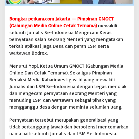
p
u
n
Bongkar perkara.com Jakarta — Pimpinan GMOCT
y
(Gabungan Media Online Cetak Ternama)
mewakili
a
seluruh Jurnalis Se-Indonesia Mengecam Keras
i
A
pernyataan salah seorang Menteri yang mengatakan
k
terkait aplikasi Jaga Desa dan peran LSM serta
h
wartawan Bodrex.
l
a
Menurut Yopi, Ketua Umum GMOCT (Gabungan Media
k
.
Online Dan Cetak Ternama), Sekaligus Pimpinan
Y
Redaksi Media Kabarinvestigasi.id yang mewakili
o
Jurnalis dan LSM Se-Indonesia dengan tegas menolak
p
dan mengecam pernyataan seorang Menteri yang
i
menuding LSM dan wartawan sebagai pihak yang
Z
u
mengganggu desa dengan meminta sejumlah uang.
l
k
Pernyataan tersebut merupakan generalisasi yang
a
tidak bertanggung jawab dan berpotensi mencemarkan
r
nama baik seluruh Jurnalis dan LSM Se-Indonesia.
n
a