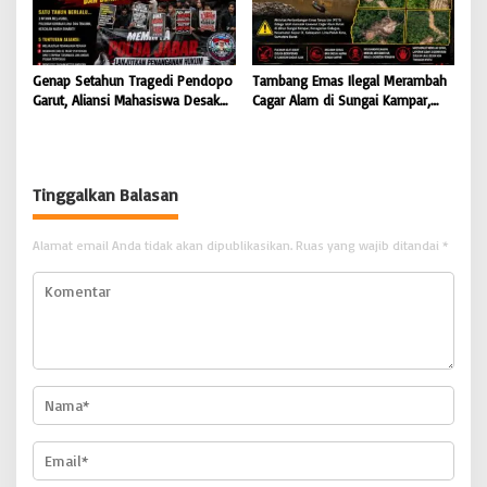
Genap Setahun Tragedi Pendopo
Tambang Emas Ilegal Merambah
Garut, Aliansi Mahasiswa Desak
Cagar Alam di Sungai Kampar,
Polda Jabar Tuntaskan Kasus dan
GMOCT Minta Penegak Hukum
Berikan Kepastian Hukum
Bertindak Tegas
Tinggalkan Balasan
Alamat email Anda tidak akan dipublikasikan.
Ruas yang wajib ditandai
*