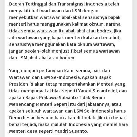
e
Daerah Tertinggal dan Transmigrasi Indonesia telah
t
menyakiti hati wartawan dan LSM dengan
a
menyebutkan wartawan abal-abal seharusnya bapak
p
M
menteri harus menggunakan kalimat oknum. Karena
e
tidak semua wartawan itu abal-abal atau bodrex, jika
m
ada wartawan yang bapak menteri katakan tersebut,
e
seharusnya menggunakan kata oknum wartawan,
l
i
jangan seolah-olah menjustifikasi semua wartawan
h
dan LSM abal-abal atau bodrex.
a
r
Yang menjadi pertanyaan Kami semua, baik dari
a
Wartawan dan LSM Se-Indonesia, Apakah Bapak
M
e
Presiden RI akan tetap mempertahankan Menteri yang
n
tidak mempunyai akhlak seperti Yandri Susanto ini, dan
t
apakah Bapak Prabowo Subianto Tidak Berani
e
Menendang Menteri Seperti Itu dari jabatannya, atau
r
apakah seluruh wartawan dan LSM Se-Indonesia harus
i
S
Demo besar-besaran baru akan di tindak. Jika itu benar-
e
benar terjadi, maka malulah Indonesia yang memelihara
p
Menteri desa seperti Yandri Susanto.
e