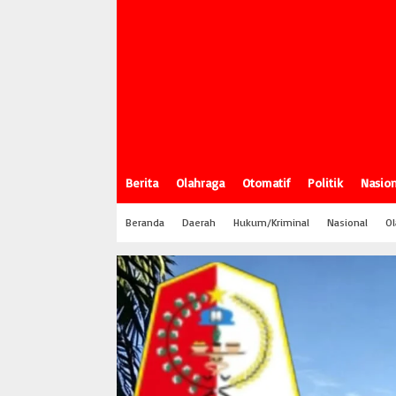
Berita
Olahraga
Otomatif
Politik
Nasion
Beranda
Daerah
Hukum/Kriminal
Nasional
Ol