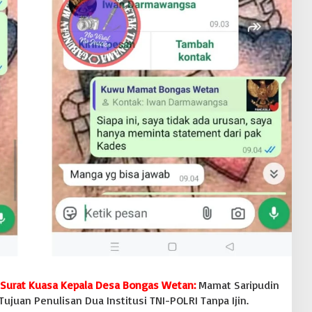
 Surat Kuasa Kepala Desa Bongas Wetan:
Mamat Saripudin
juan Penulisan Dua Institusi TNI-POLRI Tanpa Ijin.