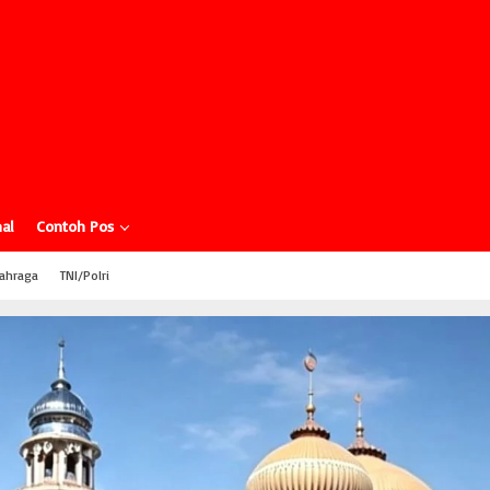
al
Contoh Pos
ahraga
TNI/Polri