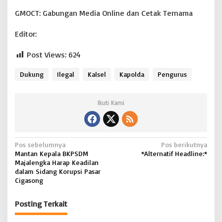
GMOCT: Gabungan Media Online dan Cetak Ternama
Editor:
Post Views:
624
Dukung
Ilegal
Kalsel
Kapolda
Pengurus
Ikuti Kami
N
Pos sebelumnya
Pos berikutnya
Mantan Kepala BKPSDM
*Alternatif Headline:*
a
Majalengka Harap Keadilan
v
dalam Sidang Korupsi Pasar
Cigasong
i
g
Posting Terkait
a