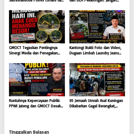
Satresnarkoba Polres Cimahi dan
dan DLH Pekalongan: Jangan
Yayasan Ultra Jadi Korban Narasi
Tutup Mata Dugaan Pencemaran
Sepihak
Limbah Laundry, Siap Tempuh
Jalur Hukum Sampai Tingkat
Pusat
GMOCT Tegaskan Pentingnya
Kantongi Bukti Foto dan Video,
Sinergi Media dan Penegakan
Dugaan Limbah Laundry Jeans
Hukum Demi Masa Depan
Cemari Sungai Pekalongan, LPK-
Kabupaten Limapuluh Kota
RI dan GMOCT Desak KLH, Polri
Hingga Kejaksaan Bertindak
Tegas
Runtuhnya Kepercayaan Publik:
95 Jemaah Umrah Asal Kuningan
PPWI Jateng dan GMOCT Desak
Dikabarkan Gagal Berangkat,
Usut Tuntas Kasus “Memeras dan
Sinaya Wisata Kuningan Tegaskan
Diperas” Bupati Pemalang Serta
Komitmen Layanan Sesuai Aturan
Oknum KPK
Tinggalkan Balasan