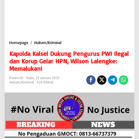
Homepage
/
Hukum/Kriminal
K
a
Kapolda Kalsel Dukung Pengurus PWI Ilegal
p
o
dan Korup Gelar HPN, Wilson Lalengke:
l
Memalukan!
d
a
Pemred1
Rabu, 22 Januari 2025
K
Hukum/Kriminal
624 Dilihat
a
l
s
e
l
D
u
k
u
n