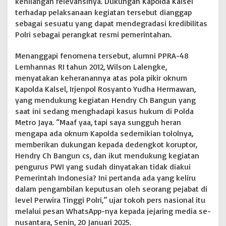
kehilangan relevansinya. Dukungan Kapolda Kalsel
M
terhadap pelaksanaan kegiatan tersebut dianggap
e
sebagai sesuatu yang dapat mendegradasi kredibilitas
m
Polri sebagai perangkat resmi pemerintahan.
a
l
u
Menanggapi fenomena tersebut, alumni PPRA-48
k
Lemhannas RI tahun 2012, Wilson Lalengke,
a
menyatakan keheranannya atas pola pikir oknum
n
Kapolda Kalsel, Irjenpol Rosyanto Yudha Hermawan,
!
yang mendukung kegiatan Hendry Ch Bangun yang
saat ini sedang menghadapi kasus hukum di Polda
Metro Jaya. “Maaf yaa, tapi saya sungguh heran
mengapa ada oknum Kapolda sedemikian tololnya,
memberikan dukungan kepada dedengkot koruptor,
Hendry Ch Bangun cs, dan ikut mendukung kegiatan
pengurus PWI yang sudah dinyatakan tidak diakui
Pemerintah Indonesia? Ini pertanda ada yang keliru
dalam pengambilan keputusan oleh seorang pejabat di
level Perwira Tinggi Polri,” ujar tokoh pers nasional itu
melalui pesan WhatsApp-nya kepada jejaring media se-
nusantara, Senin, 20 Januari 2025.