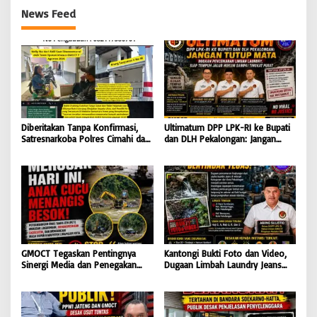
News Feed
Diberitakan Tanpa Konfirmasi,
Ultimatum DPP LPK-RI ke Bupati
Satresnarkoba Polres Cimahi dan
dan DLH Pekalongan: Jangan
Yayasan Ultra Jadi Korban Narasi
Tutup Mata Dugaan Pencemaran
Sepihak
Limbah Laundry, Siap Tempuh
Jalur Hukum Sampai Tingkat
Pusat
GMOCT Tegaskan Pentingnya
Kantongi Bukti Foto dan Video,
Sinergi Media dan Penegakan
Dugaan Limbah Laundry Jeans
Hukum Demi Masa Depan
Cemari Sungai Pekalongan, LPK-
Kabupaten Limapuluh Kota
RI dan GMOCT Desak KLH, Polri
Hingga Kejaksaan Bertindak
Tegas