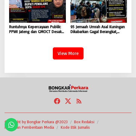
Runtuhnya Kepercayaan Publik:
95 Jemaah Umrah Asal Kuningan
PPWI Jateng dan GMOCT Desak
Dikabarkan Gagal Berangkat,
Usut Tuntas Kasus “Memeras dan
Sinaya Wisata Kuningan Tegaskan
Diperas” Bupati Pemalang Serta
Komitmen Layanan Sesuai Aturan
Oknum KPK
View More
Copyright by Bongkar Perkara @2023
Box Redaksi
Pedoman Pemberitaan Media
Kode Etik Jurnalis