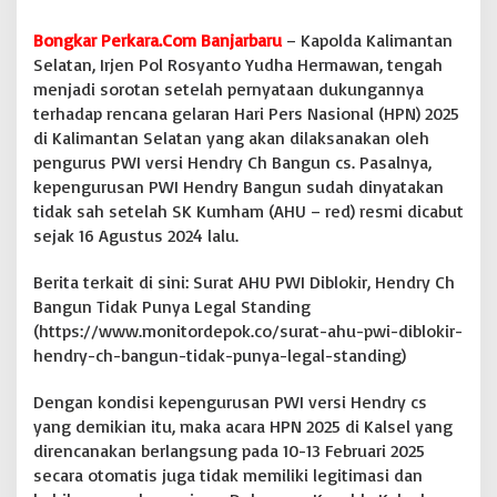
p
G
Bongkar Perkara.Com Banjarbaru
– Kapolda Kalimantan
e
Selatan, Irjen Pol Rosyanto Yudha Hermawan, tengah
l
menjadi sorotan setelah pernyataan dukungannya
a
terhadap rencana gelaran Hari Pers Nasional (HPN) 2025
r
di Kalimantan Selatan yang akan dilaksanakan oleh
H
P
pengurus PWI versi Hendry Ch Bangun cs. Pasalnya,
N
kepengurusan PWI Hendry Bangun sudah dinyatakan
,
tidak sah setelah SK Kumham (AHU – red) resmi dicabut
W
sejak 16 Agustus 2024 lalu.
i
l
s
Berita terkait di sini: Surat AHU PWI Diblokir, Hendry Ch
o
Bangun Tidak Punya Legal Standing
n
(https://www.monitordepok.co/surat-ahu-pwi-diblokir-
L
hendry-ch-bangun-tidak-punya-legal-standing)
a
l
e
Dengan kondisi kepengurusan PWI versi Hendry cs
n
yang demikian itu, maka acara HPN 2025 di Kalsel yang
g
direncanakan berlangsung pada 10-13 Februari 2025
k
secara otomatis juga tidak memiliki legitimasi dan
e
: