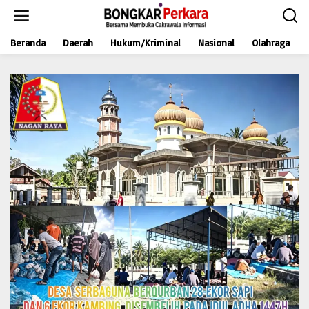
L
e
w
Beranda
Daerah
Hukum/Kriminal
Nasional
Olahraga
a
t
i
k
e
k
o
n
t
e
n