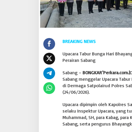
a
n
g
K
e
n
a
BREAKING NEWS
n
g
J
Upacara Tabur Bunga Hari Bhayan
a
Perairan Sabang
s
a
Sabang –
BONGKAR’Perkara.com.|
P
a
Sabang menggelar Upacara Tabur
h
di Dermaga Satpolairud Polres Sa
l
(24/06/2026).
a
w
Upacara dipimpin oleh Kapolres Sa
a
n
selaku Inspektur Upacara, yang t
D
Muhammad, SH, para Kabag, para Kas
i
Sabang, serta pengurus Bhayangk
P
e