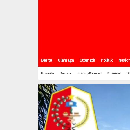
Berita
Olahraga
Otomatif
Politik
Nasion
Beranda
Daerah
Hukum/Kriminal
Nasional
Ol