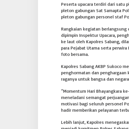
Peserta upacara terdiri dari satu
r
a
pleton gabungan Sat Samapta Polr
i
pleton gabungan personel staf Po
r
a
Rangkaian kegiatan berlangsung 
n
dipimpin Inspektur Upacara, pen
S
a
ke laut oleh Kapolres Sabang, di
b
para Pejabat Utama serta perwira
a
foto bersama.
n
g
Kapolres Sabang AKBP Sukoco me
|
B
penghormatan dan penghargaan k
O
raganya untuk bangsa dan negara
N
G
“Momentum Hari Bhayangkara ke-8
K
meneladani semangat perjuangan
A
R
motivasi bagi seluruh personel Pol
'
hadir memberikan pelayanan terba
P
e
Lebih lanjut, Kapolres menegask
r
menjadi komitmen Polres Sabang 
k