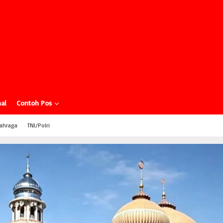
al
Contoh Pos
ahraga
TNI/Polri