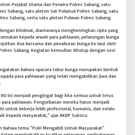
 pleton Pejabat Utama dan Perwira Polres Sabang, satu
es Sabang, satu pleton Sat Polairud Polres Sabang, satu
lres Sabang, serta satu pleton Polwan Polres Sabang.
dengan khidmat, diantaranya mengheningkan cipta yang
ghormatan kepada arwah para pahlawan, pelarungan bunga
lanjutkan doa bersama dan penaburan bunga ke laut oleh
 Polres Sabang. Kegiatan kemudian ditutup dengan sesi
ngatakan bahwa upacara tabur bunga merupakan bentuk
epada para pahlawan yang telah mengabdikan jiwa dan
.
0 ini menjadi pengingat bagi kita semua untuk terus
 para pahlawan. Pengorbanan mereka harus menjadi
ri untuk bekerja lebih profesional, humanis, dan selalu
ik kepada masyarakat,” ujar AKBP Sukoco.
an bahwa tema “Polri Mengabdi Untuk Masyarakat”
dalam meningkatkan kualitas pelayanan, perlindungan,