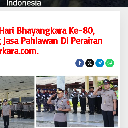
Hari Bhayangkara Ke-80,
 Jasa Pahlawan Di Perairan
kara.com.