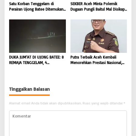
Satu Korban Tenggelam di
SEKBER Aceh Minta Polemik
Perairan Ujong Batee Ditemukan,
Dugaan Pungli Baitul Mal Disikapi
Tim SAR Gabungan Lanjutkan
Objektif, Dorong Penegakan
Pencarian Satu Korban Lain |
Hukum terhadap Oknum |
BONGKAR ‘Perkara.com
BONGKAR ‘Perkara.com
DUKA JUM’AT DI UJONG BATEE: 8
Putra Terbaik Aceh Kembali
REMAJA TENGGELAM, 4
Menorehkan Prestasi Nasional,
DITEMUKAN TEWAS 4 MASIH
Irwansyah Asal Pidie
DICARI | BONGKAR ‘Perkara.com
Dipromosikan Menjadi
Koordinator JAM Pidum
Kejaksaan Agung RI |
Tinggalkan Balasan
BONGKAR’Perkara.com
Alamat email Anda tidak akan dipublikasikan.
Ruas yang wajib ditandai
*