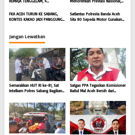
REMAJA TENGGELAM, 4
Menorehkan Prestasi Nasional,
DITEMUKAN TEWAS 4 MASIH
Irwansyah Asal Pidie
DICARI | BONGKAR ‘Perkara.com
Dipromosikan Menjadi
FKA ACEH TURUN KE SABANG,
Satlantas Polresta Banda Aceh
Koordinator JAM Pidum
KONTES KAKAO JADI PANGGUNG
Sita 80 Sepeda Motor Gunakan
Kejaksaan Agung RI |
PETANI UJUNG BARAT INDONESIA
Knalpot Brong Selama Juli 2026 |
BONGKAR’Perkara.com
| BONGKAR ‘Perkara.com
BONGKAR’Perkara.com
Jangan Lewatkan
Semarakkan HUT RI ke-81, Sat
Satgas PPA Tegaskan Komisioner
Intelkam Polres Sabang Bagikan
Baitul Mal Aceh Bersih dari
Bendera Merah Putih kepada
Dugaan Pemotongan Bantuan,
Masyarakat |
Masyarakat Diminta Hentikan
BONGKAR’Perkara.com
Penyebaran Hoaks | BONGKAR
‘Perkara.com