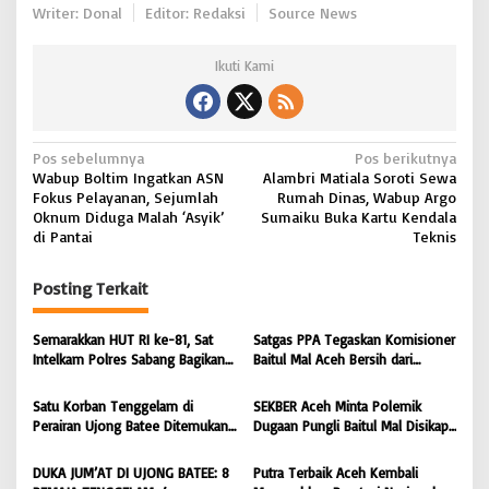
Writer: Donal
Editor: Redaksi
Source News
Ikuti Kami
N
Pos sebelumnya
Pos berikutnya
Wabup Boltim Ingatkan ASN
Alambri Matiala Soroti Sewa
a
Fokus Pelayanan, Sejumlah
Rumah Dinas, Wabup Argo
v
Oknum Diduga Malah ‘Asyik’
Sumaiku Buka Kartu Kendala
di Pantai
Teknis
i
g
Posting Terkait
a
s
Semarakkan HUT RI ke-81, Sat
Satgas PPA Tegaskan Komisioner
Intelkam Polres Sabang Bagikan
Baitul Mal Aceh Bersih dari
i
Bendera Merah Putih kepada
Dugaan Pemotongan Bantuan,
Masyarakat |
Masyarakat Diminta Hentikan
p
Satu Korban Tenggelam di
SEKBER Aceh Minta Polemik
BONGKAR’Perkara.com
Penyebaran Hoaks | BONGKAR
Perairan Ujong Batee Ditemukan,
Dugaan Pungli Baitul Mal Disikapi
o
‘Perkara.com
Tim SAR Gabungan Lanjutkan
Objektif, Dorong Penegakan
s
Pencarian Satu Korban Lain |
Hukum terhadap Oknum |
DUKA JUM’AT DI UJONG BATEE: 8
Putra Terbaik Aceh Kembali
BONGKAR ‘Perkara.com
BONGKAR ‘Perkara.com