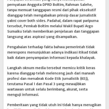
m
pernyataan Anggota DPRD Boltim, Rahman Salehe,
a
tanpa memuat tanggapan resmi dari pihak eksekutif
n
dianggap telah mengabaikan prinsip dasar jurnalistik
S
yakni cover both sides. Padahal, dalam rapat paripurna
a
tersebut, Pemkab Boltim melalui Wakil Bupati Argo
l
e
Sumaiku telah memberikan penjelasan dan tanggapan
h
langsung atas aspirasi yang disampaikan.
e
D
Pengabaian terhadap fakta bahwa pemerintah tidak
i
merespons menunjukkan adanya indikasi itikad tidak
n
i
baik dalam penyampaian informasi kepada khalayak.
l
a
Langkah oknum media tersebut memicu kritik keras
i
karena dianggap telah melenceng jauh dari marwah
B
profesi dan menabrak Kode Etik Jurnalistik (KEJ),
o
d
terutama Pasal 1 dan Pasal 3 yang mewajibkan
o
wartawan untuk selalu berimbang, akurat, serta
h
menguji informasi.
i
P
Pemberitaan yang tidak utuh ini tidak hanya merugikan
u
b