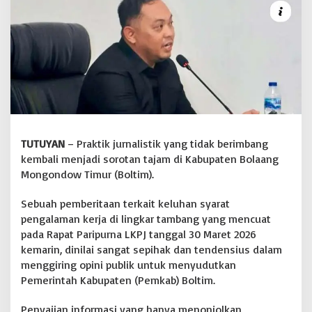
k
T
e
r
k
a
i
t
P
o
l
TUTUYAN
– Praktik jurnalistik yang tidak berimbang
e
kembali menjadi sorotan tajam di Kabupaten Bolaang
m
i
Mongondow Timur (Boltim).
k
T
Sebuah pemberitaan terkait keluhan syarat
a
pengalaman kerja di lingkar tambang yang mencuat
m
pada Rapat Paripurna LKPJ tanggal 30 Maret 2026
b
a
kemarin, dinilai sangat sepihak dan tendensius dalam
n
menggiring opini publik untuk menyudutkan
g
Pemerintah Kabupaten (Pemkab) Boltim.
R
a
Penyajian informasi yang hanya menonjolkan
h