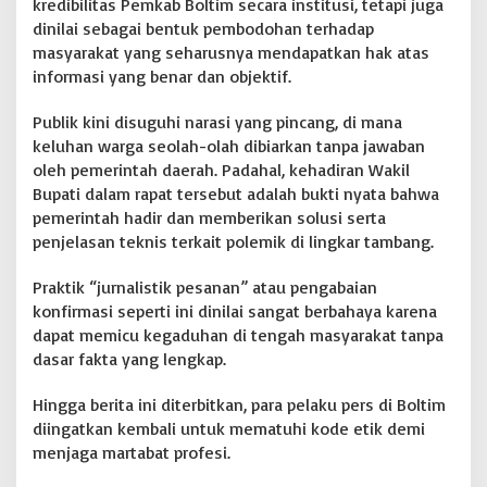
kredibilitas Pemkab Boltim secara institusi, tetapi juga
l
dinilai sebagai bentuk pembodohan terhadap
i
masyarakat yang seharusnya mendapatkan hak atas
k
informasi yang benar dan objektif.
d
a
n
Publik kini disuguhi narasi yang pincang, di mana
T
keluhan warga seolah-olah dibiarkan tanpa jawaban
a
oleh pemerintah daerah. Padahal, kehadiran Wakil
b
Bupati dalam rapat tersebut adalah bukti nyata bahwa
r
a
pemerintah hadir dan memberikan solusi serta
k
penjelasan teknis terkait polemik di lingkar tambang.
K
o
Praktik “jurnalistik pesanan” atau pengabaian
d
konfirmasi seperti ini dinilai sangat berbahaya karena
e
E
dapat memicu kegaduhan di tengah masyarakat tanpa
t
dasar fakta yang lengkap.
i
k
Hingga berita ini diterbitkan, para pelaku pers di Boltim
diingatkan kembali untuk mematuhi kode etik demi
menjaga martabat profesi.