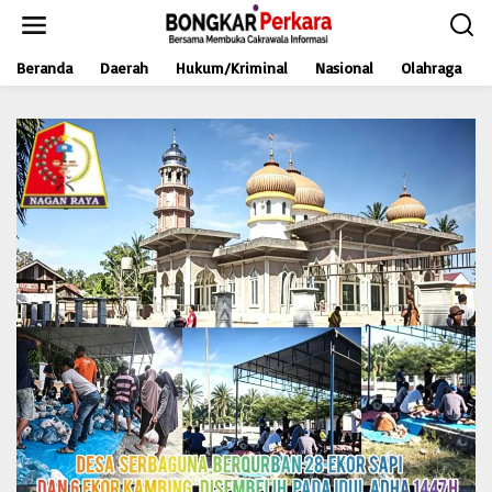
L
e
w
Beranda
Daerah
Hukum/Kriminal
Nasional
Olahraga
a
t
i
k
e
k
o
n
t
e
n