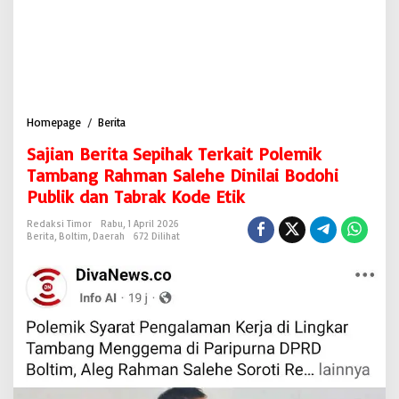
Homepage
/
Berita
S
a
Sajian Berita Sepihak Terkait Polemik
j
i
Tambang Rahman Salehe Dinilai Bodohi
a
Publik dan Tabrak Kode Etik
n
B
Redaksi Timor
Rabu, 1 April 2026
e
Berita
,
Boltim
,
Daerah
672 Dilihat
r
i
t
a
S
e
p
i
h
a