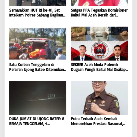
Semarakkan HUT RI ke-81, Sat
Satgas PPA Tegaskan Komisioner
Intelkam Polres Sabang Bagikan
Baitul Mal Aceh Bersih dari
Bendera Merah Putih kepada
Dugaan Pemotongan Bantuan,
Masyarakat |
Masyarakat Diminta Hentikan
BONGKAR’Perkara.com
Penyebaran Hoaks | BONGKAR
‘Perkara.com
Satu Korban Tenggelam di
SEKBER Aceh Minta Polemik
Perairan Ujong Batee Ditemukan,
Dugaan Pungli Baitul Mal Disikapi
Tim SAR Gabungan Lanjutkan
Objektif, Dorong Penegakan
Pencarian Satu Korban Lain |
Hukum terhadap Oknum |
BONGKAR ‘Perkara.com
BONGKAR ‘Perkara.com
DUKA JUM’AT DI UJONG BATEE: 8
Putra Terbaik Aceh Kembali
REMAJA TENGGELAM, 4
Menorehkan Prestasi Nasional,
DITEMUKAN TEWAS 4 MASIH
Irwansyah Asal Pidie
DICARI | BONGKAR ‘Perkara.com
Dipromosikan Menjadi