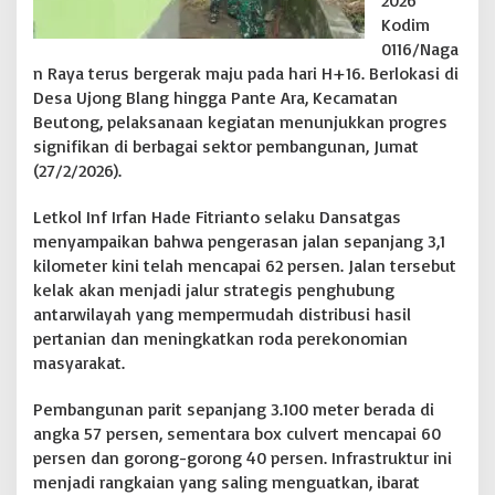
2026
a
Kodim
d
0116/Naga
i
n Raya terus bergerak maju pada hari H+16. Berlokasi di
T
a
Desa Ujong Blang hingga Pante Ara, Kecamatan
n
Beutong, pelaksanaan kegiatan menunjukkan progres
a
signifikan di berbagai sektor pembangunan, Jumat
h
(27/2/2026).
B
e
u
Letkol Inf Irfan Hade Fitrianto selaku Dansatgas
t
menyampaikan bahwa pengerasan jalan sepanjang 3,1
o
kilometer kini telah mencapai 62 persen. Jalan tersebut
n
kelak akan menjadi jalur strategis penghubung
g
antarwilayah yang mempermudah distribusi hasil
pertanian dan meningkatkan roda perekonomian
masyarakat.
Pembangunan parit sepanjang 3.100 meter berada di
angka 57 persen, sementara box culvert mencapai 60
persen dan gorong-gorong 40 persen. Infrastruktur ini
menjadi rangkaian yang saling menguatkan, ibarat