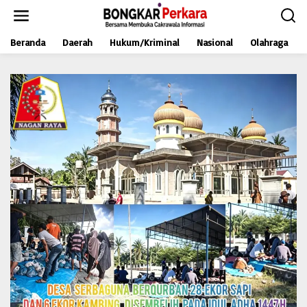
L
e
w
Beranda
Daerah
Hukum/Kriminal
Nasional
Olahraga
a
t
i
k
e
k
o
n
t
e
n