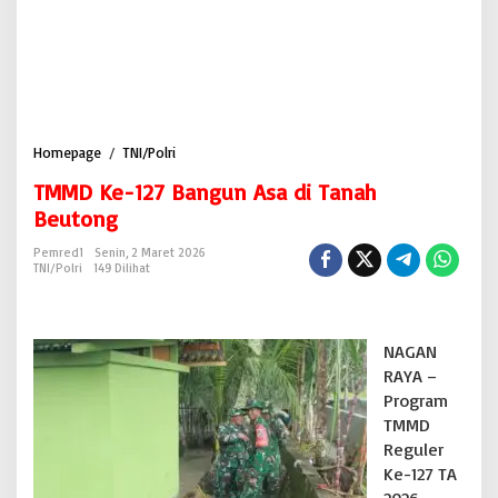
Homepage
/
TNI/Polri
T
M
TMMD Ke-127 Bangun Asa di Tanah
M
D
Beutong
K
e
Pemred1
Senin, 2 Maret 2026
TNI/Polri
149 Dilihat
-
1
2
7
NAGAN
B
a
RAYA –
n
Program
g
TMMD
u
Reguler
n
Ke-127 TA
A
s