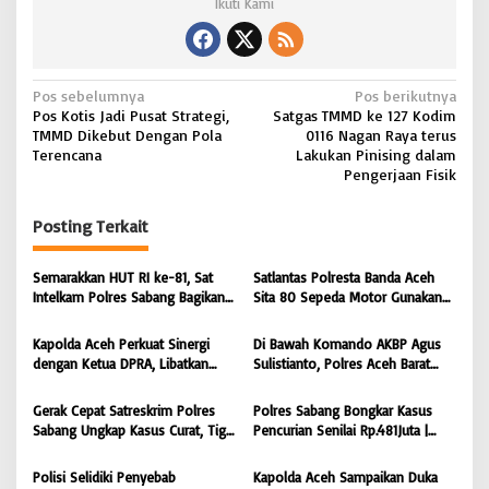
Ikuti Kami
N
Pos sebelumnya
Pos berikutnya
Pos Kotis Jadi Pusat Strategi,
Satgas TMMD ke 127 Kodim
a
TMMD Dikebut Dengan Pola
0116 Nagan Raya terus
v
Terencana
Lakukan Pinising dalam
Pengerjaan Fisik
i
g
Posting Terkait
a
s
Semarakkan HUT RI ke-81, Sat
Satlantas Polresta Banda Aceh
Intelkam Polres Sabang Bagikan
Sita 80 Sepeda Motor Gunakan
i
Bendera Merah Putih kepada
Knalpot Brong Selama Juli 2026 |
Masyarakat |
BONGKAR’Perkara.com
p
Kapolda Aceh Perkuat Sinergi
Di Bawah Komando AKBP Agus
BONGKAR’Perkara.com
dengan Ketua DPRA, Libatkan
Sulistianto, Polres Aceh Barat
o
Polres Jajaran Wujudkan Stabilitas
Kembali Bongkar Peredaran 3,1
s
Kamtibmas dan Dukung
Kilogram Ganja Avatar photo |
Gerak Cepat Satreskrim Polres
Polres Sabang Bongkar Kasus
Pembangunan Aceh |
BONGKAR ‘Perkara.com
Sabang Ungkap Kasus Curat, Tiga
Pencurian Senilai Rp.481Juta |
BONGKAR’Perkara.com
Pelaku Diamankan | BONGKAR
BONGKAR ‘Perkara.com
‘Perkara.com
Polisi Selidiki Penyebab
Kapolda Aceh Sampaikan Duka