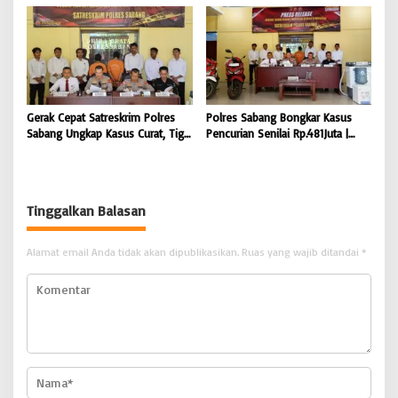
Kamtibmas dan Dukung
Kilogram Ganja Avatar photo |
Pembangunan Aceh |
BONGKAR ‘Perkara.com
BONGKAR’Perkara.com
Gerak Cepat Satreskrim Polres
Polres Sabang Bongkar Kasus
Sabang Ungkap Kasus Curat, Tiga
Pencurian Senilai Rp.481Juta |
Pelaku Diamankan | BONGKAR
BONGKAR ‘Perkara.com
‘Perkara.com
Tinggalkan Balasan
Alamat email Anda tidak akan dipublikasikan.
Ruas yang wajib ditandai
*