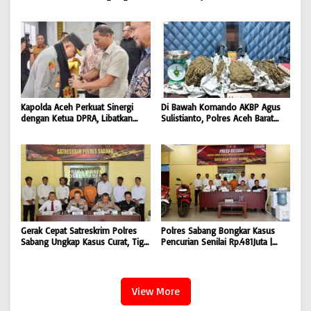
Bendera Merah Putih kepada
Knalpot Brong Selama Juli 2026 |
Masyarakat |
BONGKAR’Perkara.com
BONGKAR’Perkara.com
Kapolda Aceh Perkuat Sinergi
Di Bawah Komando AKBP Agus
dengan Ketua DPRA, Libatkan
Sulistianto, Polres Aceh Barat
Polres Jajaran Wujudkan Stabilitas
Kembali Bongkar Peredaran 3,1
Kamtibmas dan Dukung
Kilogram Ganja Avatar photo |
Pembangunan Aceh |
BONGKAR ‘Perkara.com
BONGKAR’Perkara.com
Gerak Cepat Satreskrim Polres
Polres Sabang Bongkar Kasus
Sabang Ungkap Kasus Curat, Tiga
Pencurian Senilai Rp.481Juta |
Pelaku Diamankan | BONGKAR
BONGKAR ‘Perkara.com
‘Perkara.com
View More