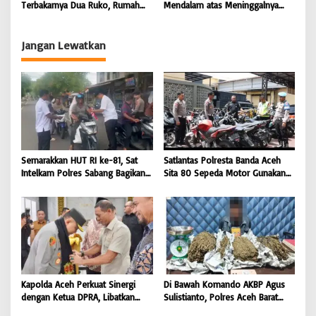
Terbakarnya Dua Ruko, Rumah
Mendalam atas Meninggalnya
Hingga Warkop di Lamteumen
Anggota POM TNI Saat
Timur Banda Aceh |
Pengejaran Pelaku Tindak Pidana
BONGKAR’Perkara.com
Narkotika | BONGKAR’Perkara.com
Jangan Lewatkan
Semarakkan HUT RI ke-81, Sat
Satlantas Polresta Banda Aceh
Intelkam Polres Sabang Bagikan
Sita 80 Sepeda Motor Gunakan
Bendera Merah Putih kepada
Knalpot Brong Selama Juli 2026 |
Masyarakat |
BONGKAR’Perkara.com
BONGKAR’Perkara.com
Kapolda Aceh Perkuat Sinergi
Di Bawah Komando AKBP Agus
dengan Ketua DPRA, Libatkan
Sulistianto, Polres Aceh Barat
Polres Jajaran Wujudkan Stabilitas
Kembali Bongkar Peredaran 3,1