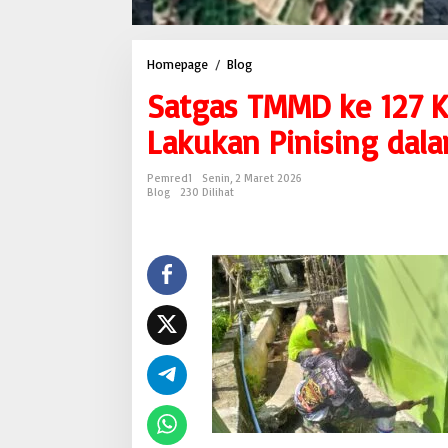
Homepage
/
Blog
S
a
Satgas TMMD ke 127 K
t
g
Lakukan Pinising dala
a
s
T
Pemred1
Senin, 2 Maret 2026
M
Blog
230 Dilihat
M
D
k
e
1
2
7
K
o
d
i
m
0
1