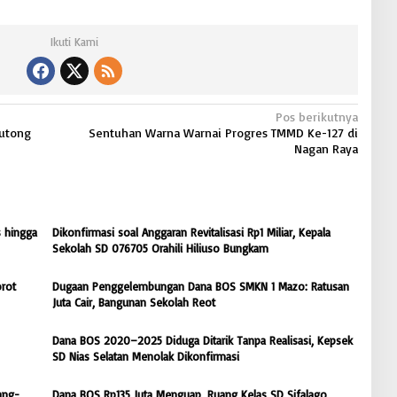
Ikuti Kami
Pos berikutnya
eutong
Sentuhan Warna Warnai Progres TMMD Ke-127 di
Nagan Raya
 hingga
Dikonfirmasi soal Anggaran Revitalisasi Rp1 Miliar, Kepala
Sekolah SD 076705 Orahili Hiliuso Bungkam
rot
Dugaan Penggelembungan Dana BOS SMKN 1 Mazo: Ratusan
Juta Cair, Bangunan Sekolah Reot
Dana BOS 2020–2025 Diduga Ditarik Tanpa Realisasi, Kepsek
SD Nias Selatan Menolak Dikonfirmasi
ang-
Dana BOS Rp135 Juta Menguap, Ruang Kelas SD Sifalago