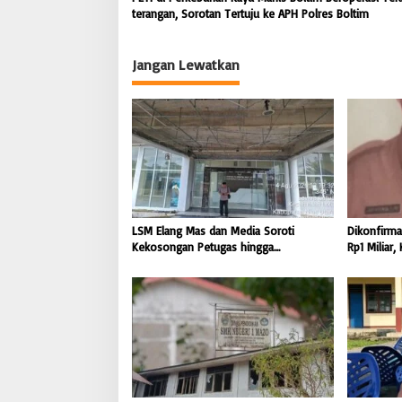
terangan, Sorotan Tertuju ke APH Polres Boltim
k
Jangan Lewatkan
LSM Elang Mas dan Media Soroti
Dikonfirmas
Kekosongan Petugas hingga
Rp1 Miliar
Pemeliharaan Gedung Perpustakaan
Orahili Hi
Nias Utara