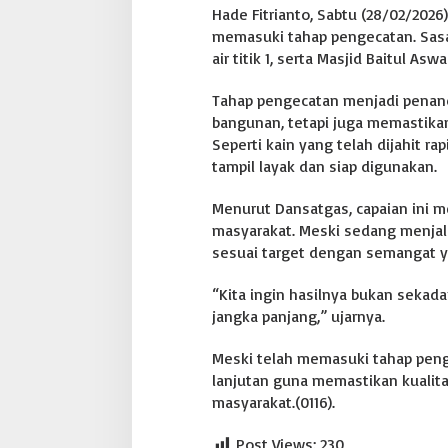
Hade Fitrianto, Sabtu (28/02/202
1
6
memasuki tahap pengecatan. Sasar
N
air titik 1, serta Masjid Baitul Asw
a
g
Tahap pengecatan menjadi penan
a
bangunan, tetapi juga memastika
n
R
Seperti kain yang telah dijahit ra
a
tampil layak dan siap digunakan.
y
a
Menurut Dansatgas, capaian ini m
t
masyarakat. Meski sedang menjal
e
r
sesuai target dengan semangat ya
u
s
“Kita ingin hasilnya bukan sekad
L
jangka panjang,” ujarnya.
a
k
u
Meski telah memasuki tahap peng
k
lanjutan guna memastikan kualit
a
masyarakat.(0116).
n
P
Post Views:
230
i