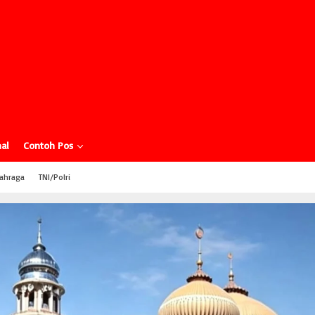
al
Contoh Pos
ahraga
TNI/Polri