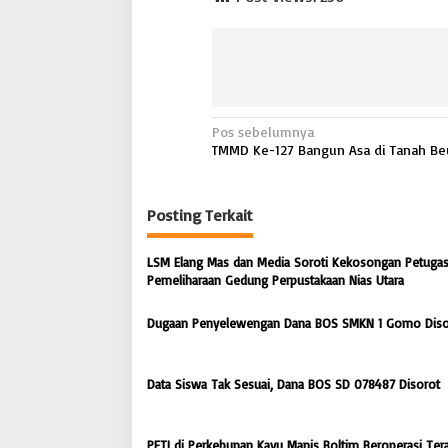
n
i
s
i
n
g
d
N
Pos sebelumnya
a
TMMD Ke-127 Bangun Asa di Tanah B
a
l
a
v
m
P
Posting Terkait
i
e
g
n
LSM Elang Mas dan Media Soroti Kekosongan Petugas
g
a
Pemeliharaan Gedung Perpustakaan Nias Utara
e
s
r
j
Dugaan Penyelewengan Dana BOS SMKN 1 Gomo Diso
i
a
p
a
n
o
Data Siswa Tak Sesuai, Dana BOS SD 078487 Disorot
F
s
i
s
PETI di Perkebunan Kayu Manis Boltim Beroperasi Ter
i