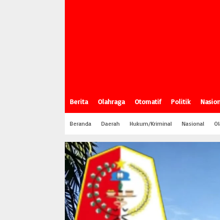
Berita
Olahraga
Otomatif
Politik
Nasion
Beranda
Daerah
Hukum/Kriminal
Nasional
Ol