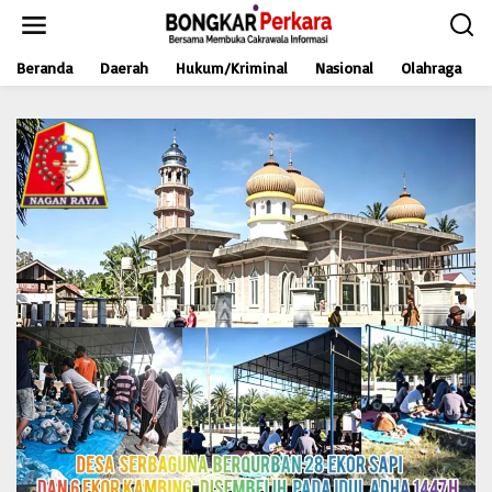
L
e
w
Beranda
Daerah
Hukum/Kriminal
Nasional
Olahraga
a
t
i
k
e
k
o
n
t
e
n