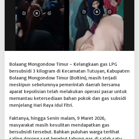
a
r
,
K
e
l
a
n
g
k
a
Bolaang Mongondow Timur – Kelangkaan gas LPG
a
bersubsidi 3 kilogram di Kecamatan Tutuyan, Kabupaten
n
L
Bolaang Mongondow Timur (Boltim), masih terjadi
P
meskipun sebelumnya pemerintah daerah bersama
G
aparat kepolisian telah melakukan operasi pasar untuk
3
memantau ketersediaan bahan pokok dan gas subsidi
K
menjelang Hari Raya Idul Fitri.
g
d
i
Faktanya, hingga Senin malam, 9 Maret 2026,
T
masyarakat masih kesulitan mendapatkan gas
u
bersubsidi tersebut. Bahkan puluhan warga terlihat
t
saling dorong saat berebut tabung gas di salah satu
u