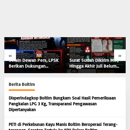
«
»
ers, LPSK
Surat Sudah Dikirim Mei,
Dewan Pers Dukun
gan
Hingga Akhir Juli Belum
Langkah Hukum
an Korban
Ada Titik Terang: 232
Wartawan Korban
Warga Muara Pantun
Intimidasi: Seranga
Kesal Ditunda-Tunda,
Terhadap Jurnalis A
Berita Boltim
Diduga Surat
Serangan Terhadap
Disembunyikan dari
Kebebasan Pers
Disperindagkop Boltim Bungkam Soal Hasil Pemeriksaan
Bupati Kutim
Pangkalan LPG 3 Kg, Transparansi Pengawasan
Dipertanyakan
PETI di Perkebunan Kayu Manis Boltim Beroperasi Terang-