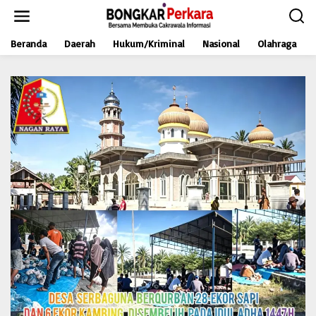
L
e
w
Beranda
Daerah
Hukum/Kriminal
Nasional
Olahraga
a
t
i
k
e
k
o
n
t
e
n