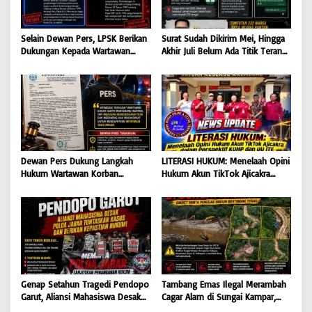
Selain Dewan Pers, LPSK Berikan
Surat Sudah Dikirim Mei, Hingga
Dukungan Kepada Wartawan
Akhir Juli Belum Ada Titik Terang:
Korban Intimidasi
232 Warga Muara Pantun Kesal
Ditunda-Tunda, Diduga Surat
Disembunyikan dari Bupati Kutim
Dewan Pers Dukung Langkah
LITERASI HUKUM: Menelaah Opini
Hukum Wartawan Korban
Hukum Akun TikTok Ajicakra
Intimidasi: Serangan Terhadap
dalam Perspektif KUHP dan UU
Jurnalis Adalah Serangan
ITE
Terhadap Kebebasan Pers
Genap Setahun Tragedi Pendopo
Tambang Emas Ilegal Merambah
Garut, Aliansi Mahasiswa Desak
Cagar Alam di Sungai Kampar,
Polda Jabar Tuntaskan Kasus dan
GMOCT Minta Penegak Hukum