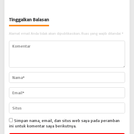
Berikan Kepastian Hukum
Bertindak Tegas
Tinggalkan Balasan
Alamat email Anda tidak akan dipublikasikan.
Ruas yang wajib ditandai
*
Simpan nama, email, dan situs web saya pada peramban
ini untuk komentar saya berikutnya.