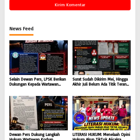
News Feed
Selain Dewan Pers, LPSK Berikan
Surat Sudah Dikirim Mei, Hingga
Dukungan Kepada Wartawan
Akhir Juli Belum Ada Titik Terang:
Korban Intimidasi
232 Warga Muara Pantun Kesal
Ditunda-Tunda, Diduga Surat
Disembunyikan dari Bupati Kutim
Dewan Pers Dukung Langkah
LITERASI HUKUM: Menelaah Opini
Hukum Wartawan Korban
Hukum Akun TikTok Ajicakra