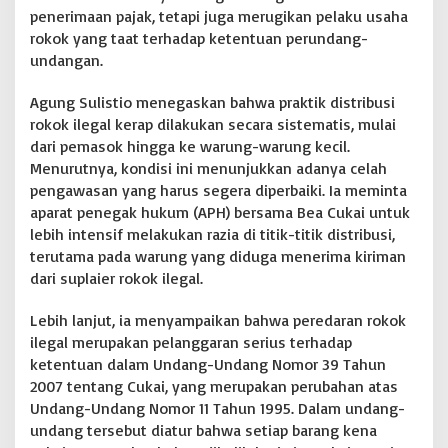
penerimaan pajak, tetapi juga merugikan pelaku usaha
e
s
rokok yang taat terhadap ketentuan perundang-
a
undangan.
k
B
Agung Sulistio menegaskan bahwa praktik distribusi
e
rokok ilegal kerap dilakukan secara sistematis, mulai
a
C
dari pemasok hingga ke warung-warung kecil.
u
Menurutnya, kondisi ini menunjukkan adanya celah
k
pengawasan yang harus segera diperbaiki. Ia meminta
a
aparat penegak hukum (APH) bersama Bea Cukai untuk
i
d
lebih intensif melakukan razia di titik-titik distribusi,
a
terutama pada warung yang diduga menerima kiriman
n
dari suplaier rokok ilegal.
A
P
Lebih lanjut, ia menyampaikan bahwa peredaran rokok
H
B
ilegal merupakan pelanggaran serius terhadap
e
ketentuan dalam Undang-Undang Nomor 39 Tahun
r
2007 tentang Cukai, yang merupakan perubahan atas
t
Undang-Undang Nomor 11 Tahun 1995. Dalam undang-
i
undang tersebut diatur bahwa setiap barang kena
n
d