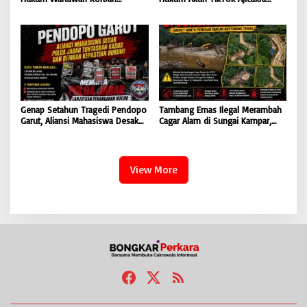
Intimidasi: Serangan Terhadap
dalam Perspektif KUHP dan UU
Jurnalis Adalah Serangan
ITE
Terhadap Kebebasan Pers
Genap Setahun Tragedi Pendopo
Tambang Emas Ilegal Merambah
Garut, Aliansi Mahasiswa Desak
Cagar Alam di Sungai Kampar,
Polda Jabar Tuntaskan Kasus dan
GMOCT Minta Penegak Hukum
Berikan Kepastian Hukum
Bertindak Tegas
View More