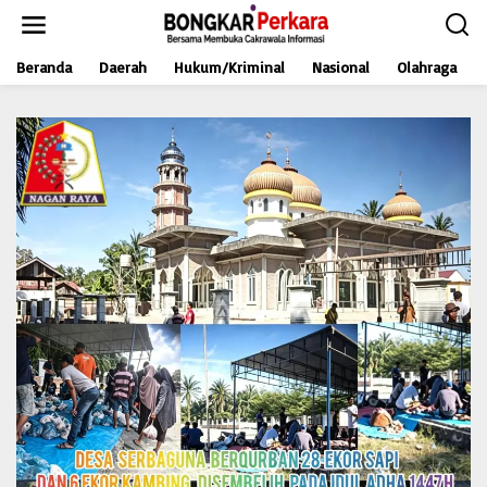
L
e
w
Beranda
Daerah
Hukum/Kriminal
Nasional
Olahraga
a
t
i
k
e
k
o
n
t
e
n