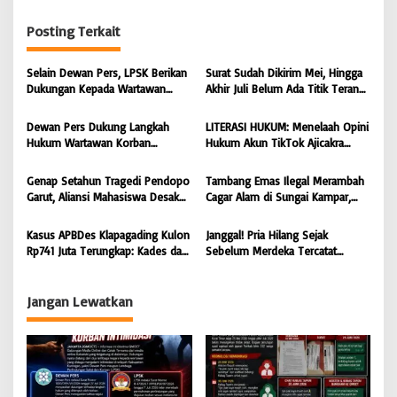
a
Posting Terkait
s
i
Selain Dewan Pers, LPSK Berikan
Surat Sudah Dikirim Mei, Hingga
Dukungan Kepada Wartawan
Akhir Juli Belum Ada Titik Terang:
p
Korban Intimidasi
232 Warga Muara Pantun Kesal
o
Ditunda-Tunda, Diduga Surat
Dewan Pers Dukung Langkah
LITERASI HUKUM: Menelaah Opini
Disembunyikan dari Bupati Kutim
s
Hukum Wartawan Korban
Hukum Akun TikTok Ajicakra
Intimidasi: Serangan Terhadap
dalam Perspektif KUHP dan UU
Jurnalis Adalah Serangan
ITE
Genap Setahun Tragedi Pendopo
Tambang Emas Ilegal Merambah
Terhadap Kebebasan Pers
Garut, Aliansi Mahasiswa Desak
Cagar Alam di Sungai Kampar,
Polda Jabar Tuntaskan Kasus dan
GMOCT Minta Penegak Hukum
Berikan Kepastian Hukum
Bertindak Tegas
Kasus APBDes Klapagading Kulon
Janggal! Pria Hilang Sejak
Rp741 Juta Terungkap: Kades dan
Sebelum Merdeka Tercatat
Eks Perangkat Desa Ditetapkan
‘Mengurus’ Mutasi Tanah 2019,
Tersangka
Dugaan Mafia Tanah di Wiradadi
Terbongkar
Jangan Lewatkan