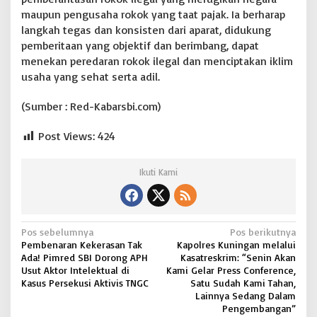
maupun pengusaha rokok yang taat pajak. Ia berharap
langkah tegas dan konsisten dari aparat, didukung
pemberitaan yang objektif dan berimbang, dapat
menekan peredaran rokok ilegal dan menciptakan iklim
usaha yang sehat serta adil.
(Sumber : Red-Kabarsbi.com)
Post Views:
424
Ikuti Kami
N
Pos sebelumnya
Pos berikutnya
Pembenaran Kekerasan Tak
Kapolres Kuningan melalui
a
Ada! Pimred SBI Dorong APH
Kasatreskrim: “Senin Akan
v
Usut Aktor Intelektual di
Kami Gelar Press Conference,
Kasus Persekusi Aktivis TNGC
Satu Sudah Kami Tahan,
i
Lainnya Sedang Dalam
Pengembangan”
g