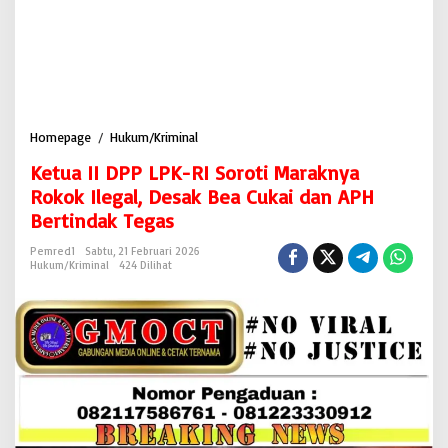
Homepage
/
Hukum/Kriminal
K
e
Ketua II DPP LPK-RI Soroti Maraknya
t
u
Rokok Ilegal, Desak Bea Cukai dan APH
a
Bertindak Tegas
I
I
Pemred1
Sabtu, 21 Februari 2026
D
Hukum/Kriminal
424 Dilihat
P
P
L
P
K
-
R
I
S
o