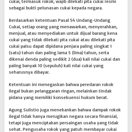
cukai, termasuk rokok, wajib dilekati pita cukai resmi
a
sebagai bukti pelunasan cukai kepada negara.
k
T
Berdasarkan ketentuan Pasal 54 Undang-Undang
e
Cukai, setiap orang yang menawarkan, menyerahkan,
g
a
menjual, atau menyediakan untuk dijual barang kena
s
cukai yang tidak dilekati pita cukai atau dilekati pita
cukai palsu dapat dipidana penjara paling singkat 1
(satu) tahun dan paling lama 5 (lima) tahun, serta
dikenai denda paling sedikit 2 (dua) kali nilai cukai dan
paling banyak 10 (sepuluh) kali nilai cukai yang
seharusnya dibayar.
Ketentuan ini menegaskan bahwa peredaran rokok
ilegal bukan pelanggaran ringan, melainkan tindak
pidana yang memiliki konsekuensi hukum berat.
Agung Sulistio juga menekankan bahwa dampak rokok
ilegal tidak hanya merugikan negara secara finansial,
tetapi juga menciptakan persaingan usaha yang tidak
sehat. Pengusaha rokok yang patuh membayar cukai