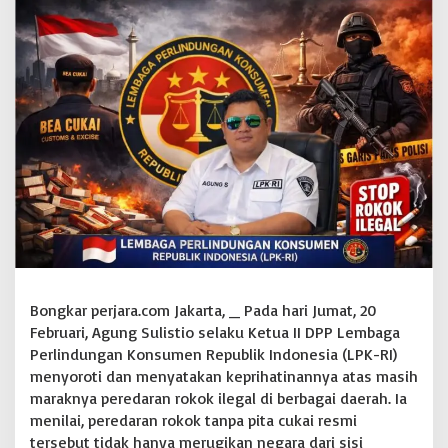
r
o
t
i
M
a
r
a
k
n
y
a
R
o
k
o
k
Bongkar perjara.com Jakarta, _ Pada hari Jumat, 20
I
Februari, Agung Sulistio selaku Ketua II DPP Lembaga
l
Perlindungan Konsumen Republik Indonesia (LPK-RI)
e
g
menyoroti dan menyatakan keprihatinannya atas masih
a
maraknya peredaran rokok ilegal di berbagai daerah. Ia
l
menilai, peredaran rokok tanpa pita cukai resmi
,
tersebut tidak hanya merugikan negara dari sisi
D