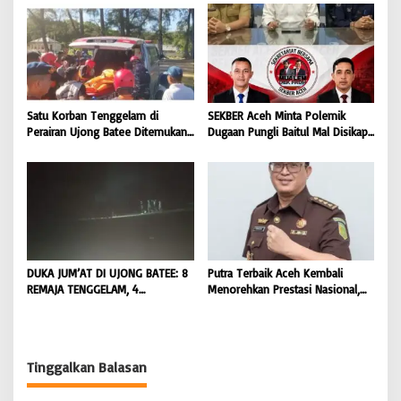
Masyarakat |
Masyarakat Diminta Hentikan
BONGKAR’Perkara.com
Penyebaran Hoaks | BONGKAR
‘Perkara.com
Satu Korban Tenggelam di
SEKBER Aceh Minta Polemik
Perairan Ujong Batee Ditemukan,
Dugaan Pungli Baitul Mal Disikapi
Tim SAR Gabungan Lanjutkan
Objektif, Dorong Penegakan
Pencarian Satu Korban Lain |
Hukum terhadap Oknum |
BONGKAR ‘Perkara.com
BONGKAR ‘Perkara.com
DUKA JUM’AT DI UJONG BATEE: 8
Putra Terbaik Aceh Kembali
REMAJA TENGGELAM, 4
Menorehkan Prestasi Nasional,
DITEMUKAN TEWAS 4 MASIH
Irwansyah Asal Pidie
DICARI | BONGKAR ‘Perkara.com
Dipromosikan Menjadi
Koordinator JAM Pidum
Kejaksaan Agung RI |
Tinggalkan Balasan
BONGKAR’Perkara.com