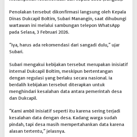
n
P
Penolakan tersebut dikonfirmasi langsung oleh Kepala
e
Dinas Dukcapil Boltim, Subari Manangin, saat dihubungi
r
wartawan ini melalui sambungan telepon WhatsApp
p
pada Selasa, 3 Februari 2026.
r
e
s
“Iya, harus ada rekomendasi dari sangadi dulu,” ujar
d
Subari.
a
n
Subari mengakui kebijakan tersebut merupakan inisiatif
P
internal Dukcapil Boltim, meskipun bertentangan
e
r
dengan regulasi yang berlaku secara nasional. Ia
m
berdalih kebijakan tersebut diterapkan untuk
e
menghindari kesalahan data antara pemerintah desa
n
dan Dukcapil.
d
a
g
“Kami ambil inisiatif seperti itu karena sering terjadi
r
kesalahan data dengan desa. Kadang warga sudah
i
pindah, tapi desa masih mempertahankan data karena
alasan tertentu,” jelasnya.