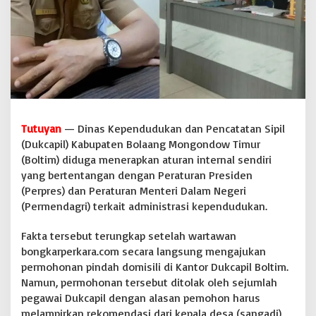
p
k
a
n
A
t
u
r
a
n
Tutuyan
— Dinas Kependudukan dan Pencatatan Sipil
I
(Dukcapil) Kabupaten Bolaang Mongondow Timur
n
(Boltim) diduga menerapkan aturan internal sendiri
t
yang bertentangan dengan Peraturan Presiden
e
r
(Perpres) dan Peraturan Menteri Dalam Negeri
n
(Permendagri) terkait administrasi kependudukan.
a
l
Fakta tersebut terungkap setelah wartawan
,
bongkarperkara.com secara langsung mengajukan
A
b
permohonan pindah domisili di Kantor Dukcapil Boltim.
a
Namun, permohonan tersebut ditolak oleh sejumlah
i
pegawai Dukcapil dengan alasan pemohon harus
k
melampirkan rekomendasi dari kepala desa (sangadi).
a