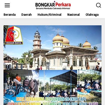
L
e
w
Beranda
Daerah
Hukum/Kriminal
Nasional
Olahraga
a
t
i
k
e
k
o
n
t
e
n