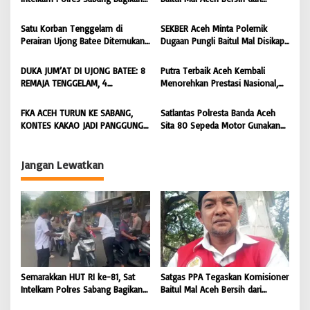
i
Bendera Merah Putih kepada
Dugaan Pemotongan Bantuan,
Masyarakat |
Masyarakat Diminta Hentikan
p
Satu Korban Tenggelam di
SEKBER Aceh Minta Polemik
BONGKAR’Perkara.com
Penyebaran Hoaks | BONGKAR
Perairan Ujong Batee Ditemukan,
Dugaan Pungli Baitul Mal Disikapi
o
‘Perkara.com
Tim SAR Gabungan Lanjutkan
Objektif, Dorong Penegakan
s
Pencarian Satu Korban Lain |
Hukum terhadap Oknum |
DUKA JUM’AT DI UJONG BATEE: 8
Putra Terbaik Aceh Kembali
BONGKAR ‘Perkara.com
BONGKAR ‘Perkara.com
REMAJA TENGGELAM, 4
Menorehkan Prestasi Nasional,
DITEMUKAN TEWAS 4 MASIH
Irwansyah Asal Pidie
DICARI | BONGKAR ‘Perkara.com
Dipromosikan Menjadi
FKA ACEH TURUN KE SABANG,
Satlantas Polresta Banda Aceh
Koordinator JAM Pidum
KONTES KAKAO JADI PANGGUNG
Sita 80 Sepeda Motor Gunakan
Kejaksaan Agung RI |
PETANI UJUNG BARAT INDONESIA
Knalpot Brong Selama Juli 2026 |
BONGKAR’Perkara.com
| BONGKAR ‘Perkara.com
BONGKAR’Perkara.com
Jangan Lewatkan
Semarakkan HUT RI ke-81, Sat
Satgas PPA Tegaskan Komisioner
Intelkam Polres Sabang Bagikan
Baitul Mal Aceh Bersih dari
Bendera Merah Putih kepada
Dugaan Pemotongan Bantuan,