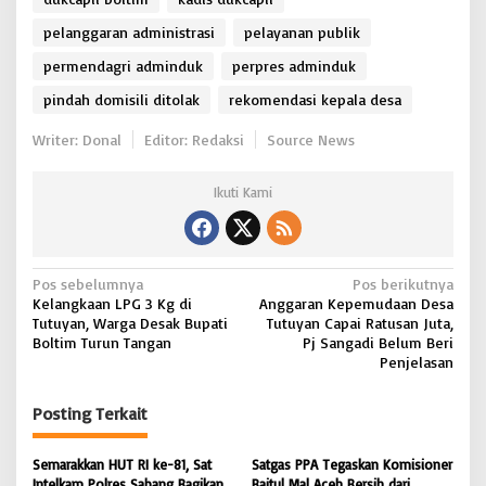
pelanggaran administrasi
pelayanan publik
permendagri adminduk
perpres adminduk
pindah domisili ditolak
rekomendasi kepala desa
Writer: Donal
Editor: Redaksi
Source News
Ikuti Kami
N
Pos sebelumnya
Pos berikutnya
Kelangkaan LPG 3 Kg di
Anggaran Kepemudaan Desa
a
Tutuyan, Warga Desak Bupati
Tutuyan Capai Ratusan Juta,
v
Boltim Turun Tangan
Pj Sangadi Belum Beri
Penjelasan
i
g
Posting Terkait
a
s
Semarakkan HUT RI ke-81, Sat
Satgas PPA Tegaskan Komisioner
Intelkam Polres Sabang Bagikan
Baitul Mal Aceh Bersih dari