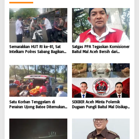
Semarakkan HUT RI ke-81, Sat
Satgas PPA Tegaskan Komisioner
Intelkam Polres Sabang Bagikan
Baitul Mal Aceh Bersih dari
Bendera Merah Putih kepada
Dugaan Pemotongan Bantuan,
Masyarakat |
Masyarakat Diminta Hentikan
BONGKAR’Perkara.com
Penyebaran Hoaks | BONGKAR
‘Perkara.com
Satu Korban Tenggelam di
SEKBER Aceh Minta Polemik
Perairan Ujong Batee Ditemukan,
Dugaan Pungli Baitul Mal Disikapi
Tim SAR Gabungan Lanjutkan
Objektif, Dorong Penegakan
Pencarian Satu Korban Lain |
Hukum terhadap Oknum |
BONGKAR ‘Perkara.com
BONGKAR ‘Perkara.com