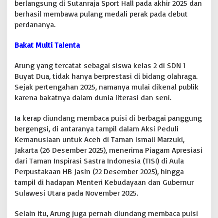
berlangsung di Sutanraja Sport Hall pada akhir 2025 dan
d
berhasil membawa pulang medali perak pada debut
o
perdananya.
2
0
2
Bakat Multi Talenta
6
,
Arung yang tercatat sebagai siswa kelas 2 di SDN 1
K
Buyat Dua, tidak hanya berprestasi di bidang olahraga.
O
Sejak pertengahan 2025, namanya mulai dikenal publik
N
I
karena bakatnya dalam dunia literasi dan seni.
B
o
Ia kerap diundang membaca puisi di berbagai panggung
l
bergengsi, di antaranya tampil dalam Aksi Peduli
t
Kemanusiaan untuk Aceh di Taman Ismail Marzuki,
i
m
Jakarta (26 Desember 2025), menerima Piagam Apresiasi
D
dari Taman Inspirasi Sastra Indonesia (TISI) di Aula
i
Perpustakaan HB Jasin (22 Desember 2025), hingga
m
tampil di hadapan Menteri Kebudayaan dan Gubernur
i
n
Sulawesi Utara pada November 2025.
t
a
Selain itu, Arung juga pernah diundang membaca puisi
L