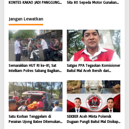
Koordinator JAM Pidum
KONTES KAKAO JADI PANGGUNG
Sita 80 Sepeda Motor Gunakan
Kejaksaan Agung RI |
PETANI UJUNG BARAT INDONESIA
Knalpot Brong Selama Juli 2026 |
BONGKAR’Perkara.com
| BONGKAR ‘Perkara.com
BONGKAR’Perkara.com
Jangan Lewatkan
Semarakkan HUT RI ke-81, Sat
Satgas PPA Tegaskan Komisioner
Intelkam Polres Sabang Bagikan
Baitul Mal Aceh Bersih dari
Bendera Merah Putih kepada
Dugaan Pemotongan Bantuan,
Masyarakat |
Masyarakat Diminta Hentikan
BONGKAR’Perkara.com
Penyebaran Hoaks | BONGKAR
‘Perkara.com
Satu Korban Tenggelam di
SEKBER Aceh Minta Polemik
Perairan Ujong Batee Ditemukan,
Dugaan Pungli Baitul Mal Disikapi
Tim SAR Gabungan Lanjutkan
Objektif, Dorong Penegakan