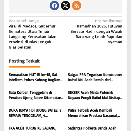
N
Pos sebelumnya
Pos berikutnya
Viral di Medsos, Gubernur
Ramadhan 2026, Tutuyan
a
Sumatera Utara Tinjau
Bersatu Hadir dengan Wajah
v
Langsung Kerusakan Jalan
Baru yang Lebih Rapi dan
Provinsi di Nias Tengah –
Nyaman
i
Nias Selatan
g
Posting Terkait
a
s
Semarakkan HUT RI ke-81, Sat
Satgas PPA Tegaskan Komisioner
i
Intelkam Polres Sabang Bagikan
Baitul Mal Aceh Bersih dari
Bendera Merah Putih kepada
Dugaan Pemotongan Bantuan,
p
Masyarakat |
Masyarakat Diminta Hentikan
Satu Korban Tenggelam di
SEKBER Aceh Minta Polemik
o
BONGKAR’Perkara.com
Penyebaran Hoaks | BONGKAR
Perairan Ujong Batee Ditemukan,
Dugaan Pungli Baitul Mal Disikapi
‘Perkara.com
s
Tim SAR Gabungan Lanjutkan
Objektif, Dorong Penegakan
Pencarian Satu Korban Lain |
Hukum terhadap Oknum |
DUKA JUM’AT DI UJONG BATEE: 8
Putra Terbaik Aceh Kembali
BONGKAR ‘Perkara.com
BONGKAR ‘Perkara.com
REMAJA TENGGELAM, 4
Menorehkan Prestasi Nasional,
DITEMUKAN TEWAS 4 MASIH
Irwansyah Asal Pidie
DICARI | BONGKAR ‘Perkara.com
Dipromosikan Menjadi
FKA ACEH TURUN KE SABANG,
Satlantas Polresta Banda Aceh