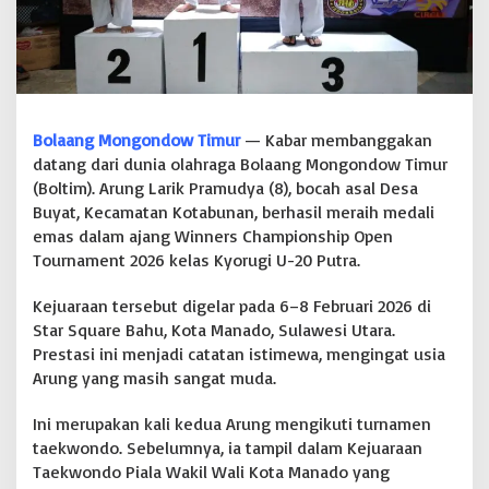
S
a
b
e
t
E
m
Bolaang Mongondow Timur
— Kabar membanggakan
a
datang dari dunia olahraga Bolaang Mongondow Timur
s
(Boltim). Arung Larik Pramudya (8), bocah asal Desa
K
Buyat, Kecamatan Kotabunan, berhasil meraih medali
e
j
emas dalam ajang Winners Championship Open
u
Tournament 2026 kelas Kyorugi U-20 Putra.
a
r
Kejuaraan tersebut digelar pada 6–8 Februari 2026 di
a
Star Square Bahu, Kota Manado, Sulawesi Utara.
a
n
Prestasi ini menjadi catatan istimewa, mengingat usia
T
Arung yang masih sangat muda.
a
e
Ini merupakan kali kedua Arung mengikuti turnamen
k
taekwondo. Sebelumnya, ia tampil dalam Kejuaraan
w
o
Taekwondo Piala Wakil Wali Kota Manado yang
n