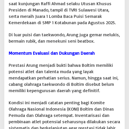
saat kunjungan Raffi Ahmad selaku Utusan Khusus
e
Presiden di Manado, tampil di TVRI Sulawesi Utara,
b
i
serta meraih Juara 1 Lomba Baca Puisi Semarak
h
Kemerdekaan di SMP 1 Kotabunan pada Agustus 2025.
P
r
Di luar puisi dan taekwondo, Arung juga gemar melukis,
o
bermain rubik, dan menekuni seni beatbox.
a
k
t
Momentum Evaluasi dan Dukungan Daerah
i
f
Prestasi Arung menjadi bukti bahwa Boltim memiliki
potensi atlet dan talenta muda yang layak
mendapatkan perhatian serius. Namun, hingga saat ini,
cabang olahraga taekwondo di Boltim disebut belum
memiliki kepengurusan daerah yang definitif.
Kondisi ini menjadi catatan penting bagi Komite
Olahraga Nasional Indonesia (KONI) Boltim dan Dinas
Pemuda dan Olahraga setempat. Inventarisasi dan
pembinaan atlet potensial seharusnya dilakukan secara
sistematis dan berkelanjutan agar prestasi tidak lahir