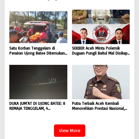
Bendera Merah Putih kepada
Dugaan Pemotongan Bantuan,
Masyarakat |
Masyarakat Diminta Hentikan
BONGKAR’Perkara.com
Penyebaran Hoaks | BONGKAR
‘Perkara.com
Satu Korban Tenggelam di
SEKBER Aceh Minta Polemik
Perairan Ujong Batee Ditemukan,
Dugaan Pungli Baitul Mal Disikapi
Tim SAR Gabungan Lanjutkan
Objektif, Dorong Penegakan
Pencarian Satu Korban Lain |
Hukum terhadap Oknum |
BONGKAR ‘Perkara.com
BONGKAR ‘Perkara.com
DUKA JUM’AT DI UJONG BATEE: 8
Putra Terbaik Aceh Kembali
REMAJA TENGGELAM, 4
Menorehkan Prestasi Nasional,
DITEMUKAN TEWAS 4 MASIH
Irwansyah Asal Pidie
DICARI | BONGKAR ‘Perkara.com
Dipromosikan Menjadi
Koordinator JAM Pidum
Kejaksaan Agung RI |
View More
BONGKAR’Perkara.com