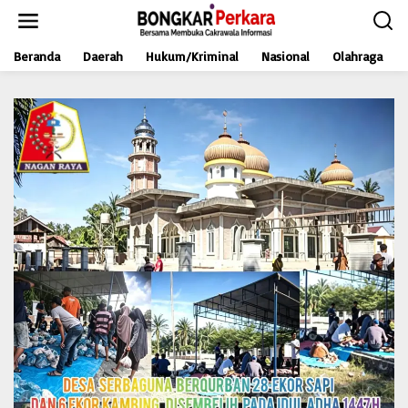
L
e
w
Beranda
Daerah
Hukum/Kriminal
Nasional
Olahraga
a
t
i
k
e
k
o
n
t
e
n