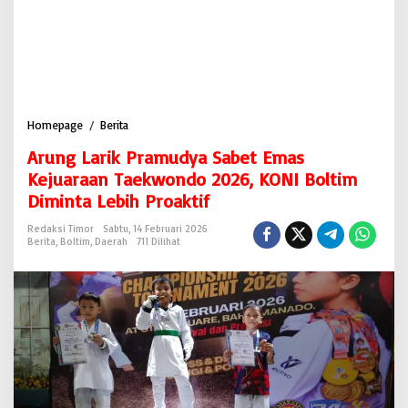
Homepage
/
Berita
A
r
Arung Larik Pramudya Sabet Emas
u
n
Kejuaraan Taekwondo 2026, KONI Boltim
g
Diminta Lebih Proaktif
L
a
Redaksi Timor
Sabtu, 14 Februari 2026
r
Berita
,
Boltim
,
Daerah
711 Dilihat
i
k
P
r
a
m
u
d
y
a