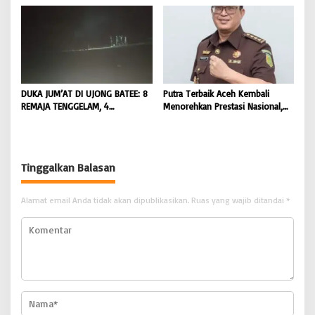
Pencarian Satu Korban Lain |
Hukum terhadap Oknum |
BONGKAR ‘Perkara.com
BONGKAR ‘Perkara.com
DUKA JUM’AT DI UJONG BATEE: 8
Putra Terbaik Aceh Kembali
REMAJA TENGGELAM, 4
Menorehkan Prestasi Nasional,
DITEMUKAN TEWAS 4 MASIH
Irwansyah Asal Pidie
DICARI | BONGKAR ‘Perkara.com
Dipromosikan Menjadi
Koordinator JAM Pidum
Kejaksaan Agung RI |
Tinggalkan Balasan
BONGKAR’Perkara.com
Alamat email Anda tidak akan dipublikasikan.
Ruas yang wajib ditandai
*