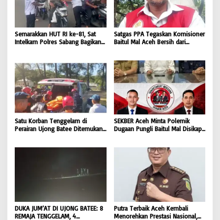
Semarakkan HUT RI ke-81, Sat
Satgas PPA Tegaskan Komisioner
Intelkam Polres Sabang Bagikan
Baitul Mal Aceh Bersih dari
Bendera Merah Putih kepada
Dugaan Pemotongan Bantuan,
Masyarakat |
Masyarakat Diminta Hentikan
BONGKAR’Perkara.com
Penyebaran Hoaks | BONGKAR
‘Perkara.com
Satu Korban Tenggelam di
SEKBER Aceh Minta Polemik
Perairan Ujong Batee Ditemukan,
Dugaan Pungli Baitul Mal Disikapi
Tim SAR Gabungan Lanjutkan
Objektif, Dorong Penegakan
Pencarian Satu Korban Lain |
Hukum terhadap Oknum |
BONGKAR ‘Perkara.com
BONGKAR ‘Perkara.com
DUKA JUM’AT DI UJONG BATEE: 8
Putra Terbaik Aceh Kembali
REMAJA TENGGELAM, 4
Menorehkan Prestasi Nasional,