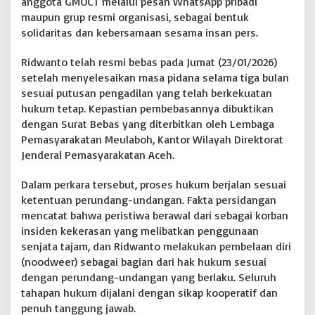
anggota GMOCT melalui pesan WhatsApp pribadi
n
T
maupun grup resmi organisasi, sebagai bentuk
e
solidaritas dan kebersamaan sesama insan pers.
r
c
Ridwanto telah resmi bebas pada Jumat (23/01/2026)
a
setelah menyelesaikan masa pidana selama tiga bulan
p
a
sesuai putusan pengadilan yang telah berkekuatan
i
hukum tetap. Kepastian pembebasannya dibuktikan
dengan Surat Bebas yang diterbitkan oleh Lembaga
Pemasyarakatan Meulaboh, Kantor Wilayah Direktorat
Jenderal Pemasyarakatan Aceh.
Dalam perkara tersebut, proses hukum berjalan sesuai
ketentuan perundang-undangan. Fakta persidangan
mencatat bahwa peristiwa berawal dari sebagai korban
insiden kekerasan yang melibatkan penggunaan
senjata tajam, dan Ridwanto melakukan pembelaan diri
(noodweer) sebagai bagian dari hak hukum sesuai
dengan perundang-undangan yang berlaku. Seluruh
tahapan hukum dijalani dengan sikap kooperatif dan
penuh tanggung jawab.