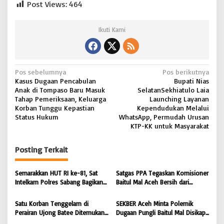
Post Views:
464
Ikuti Kami
N
Pos sebelumnya
Pos berikutnya
Kasus Dugaan Pencabulan
Bupati Nias
a
Anak di Tompaso Baru Masuk
SelatanSekhiatulo Laia
v
Tahap Pemeriksaan, Keluarga
Launching Layanan
Korban Tunggu Kepastian
Kependudukan Melalui
i
Status Hukum
WhatsApp, Permudah Urusan
KTP-KK untuk Masyarakat
g
a
Posting Terkait
s
i
Semarakkan HUT RI ke-81, Sat
Satgas PPA Tegaskan Komisioner
Intelkam Polres Sabang Bagikan
Baitul Mal Aceh Bersih dari
p
Bendera Merah Putih kepada
Dugaan Pemotongan Bantuan,
o
Masyarakat |
Masyarakat Diminta Hentikan
Satu Korban Tenggelam di
SEKBER Aceh Minta Polemik
BONGKAR’Perkara.com
Penyebaran Hoaks | BONGKAR
s
Perairan Ujong Batee Ditemukan,
Dugaan Pungli Baitul Mal Disikapi
‘Perkara.com
Tim SAR Gabungan Lanjutkan
Objektif, Dorong Penegakan