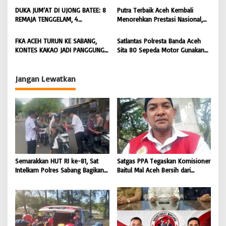
Pencarian Satu Korban Lain |
Hukum terhadap Oknum |
DUKA JUM’AT DI UJONG BATEE: 8
Putra Terbaik Aceh Kembali
BONGKAR ‘Perkara.com
BONGKAR ‘Perkara.com
REMAJA TENGGELAM, 4
Menorehkan Prestasi Nasional,
DITEMUKAN TEWAS 4 MASIH
Irwansyah Asal Pidie
DICARI | BONGKAR ‘Perkara.com
Dipromosikan Menjadi
FKA ACEH TURUN KE SABANG,
Satlantas Polresta Banda Aceh
Koordinator JAM Pidum
KONTES KAKAO JADI PANGGUNG
Sita 80 Sepeda Motor Gunakan
Kejaksaan Agung RI |
PETANI UJUNG BARAT INDONESIA
Knalpot Brong Selama Juli 2026 |
BONGKAR’Perkara.com
| BONGKAR ‘Perkara.com
BONGKAR’Perkara.com
Jangan Lewatkan
Semarakkan HUT RI ke-81, Sat
Satgas PPA Tegaskan Komisioner
Intelkam Polres Sabang Bagikan
Baitul Mal Aceh Bersih dari
Bendera Merah Putih kepada
Dugaan Pemotongan Bantuan,
Masyarakat |
Masyarakat Diminta Hentikan
BONGKAR’Perkara.com
Penyebaran Hoaks | BONGKAR
‘Perkara.com