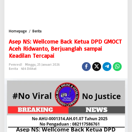
Homepage
/
Berita
A
s
Asep NS: Wellcome Back Ketua DPD GMOCT
e
p
Aceh Ridwanto, Berjuanglah sampai
N
Keadilan Tercapai
S
:
Pemred1
Minggu, 25 Januari 2026
W
Berita
464 Dilihat
e
l
l
c
o
m
e
B
a
c
k
K