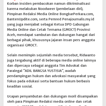
,
Korban insiden pembacokan namun dikriminalisasi
B
karena melakukan Noodweer (pembelaan diri),
e
r
Pimpinan Redaksi Media Online BongkarPerkara.com,
j
BantenUpdite.com, serta Pemred Penajournalis.my.id
u
yang juga menjabat sebagai Ketua DPD Gabungan
a
Media Online dan Cetak Ternama (GMOCT) Provinsi
n
Aceh, mendapat sambutan dan dukungan hangat dari
g
l
berbagai pihak, khususnya jajaran insan pers anggota
a
organisasi GMOCT.
h
s
Selain memimpin sejumlah media tersebut, Ridwanto
a
juga tergabung aktif di beberapa media online lainnya
m
p
dan dipercaya sebagai anggota Tim Advokat dan
a
Paralegal “ADIL BANGSA YUSTISIA”, wadah
i
pendampingan hukum dan advokasi masyarakat yang
K
fokus pada edukasi serta bantuan hukum berbasis
e
a
keadilan sosial.
d
i
Ucapan penyambutan dan dukungan moril disampaikan
l
oleh para Pimpinan Redaksi media online dan cetak
a