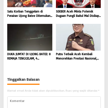
Satu Korban Tenggelam di
SEKBER Aceh Minta Polemik
Perairan Ujong Batee Ditemukan,
Dugaan Pungli Baitul Mal Disikapi
Tim SAR Gabungan Lanjutkan
Objektif, Dorong Penegakan
Pencarian Satu Korban Lain |
Hukum terhadap Oknum |
BONGKAR ‘Perkara.com
BONGKAR ‘Perkara.com
DUKA JUM’AT DI UJONG BATEE: 8
Putra Terbaik Aceh Kembali
REMAJA TENGGELAM, 4
Menorehkan Prestasi Nasional,
DITEMUKAN TEWAS 4 MASIH
Irwansyah Asal Pidie
DICARI | BONGKAR ‘Perkara.com
Dipromosikan Menjadi
Koordinator JAM Pidum
Kejaksaan Agung RI |
Tinggalkan Balasan
BONGKAR’Perkara.com
Alamat email Anda tidak akan dipublikasikan.
Ruas yang wajib ditandai
*