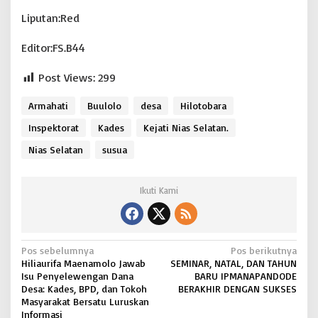
Liputan:Red
Editor:FS.B44
Post Views:
299
Armahati
Buulolo
desa
Hilotobara
Inspektorat
Kades
Kejati Nias Selatan.
Nias Selatan
susua
Ikuti Kami
N
Pos sebelumnya
Pos berikutnya
Hiliaurifa Maenamolo Jawab
SEMINAR, NATAL, DAN TAHUN
a
Isu Penyelewengan Dana
BARU IPMANAPANDODE
v
Desa: Kades, BPD, dan Tokoh
BERAKHIR DENGAN SUKSES
Masyarakat Bersatu Luruskan
i
Informasi