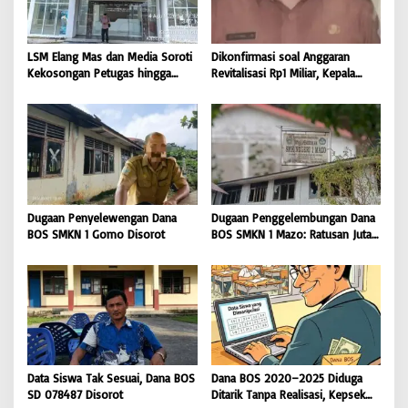
LSM Elang Mas dan Media Soroti
Dikonfirmasi soal Anggaran
Kekosongan Petugas hingga
Revitalisasi Rp1 Miliar, Kepala
Pemeliharaan Gedung
Sekolah SD 076705 Orahili
Perpustakaan Nias Utara
Hiliuso Bungkam
Dugaan Penyelewengan Dana
Dugaan Penggelembungan Dana
BOS SMKN 1 Gomo Disorot
BOS SMKN 1 Mazo: Ratusan Juta
Cair, Bangunan Sekolah Reot
Data Siswa Tak Sesuai, Dana BOS
Dana BOS 2020–2025 Diduga
SD 078487 Disorot
Ditarik Tanpa Realisasi, Kepsek