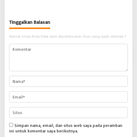
SD Nias Selatan Menolak
Dikonfirmasi
Tinggalkan Balasan
Alamat email Anda tidak akan dipublikasikan.
Ruas yang wajib ditandai
*
Simpan nama, email, dan situs web saya pada peramban
ini untuk komentar saya berikutnya.