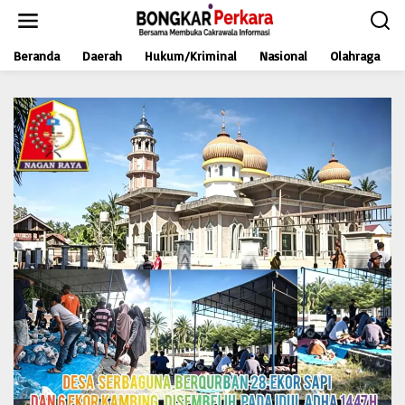
L
e
w
Beranda
Daerah
Hukum/Kriminal
Nasional
Olahraga
a
t
i
k
e
k
o
n
t
e
n