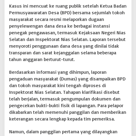
D
Kasus ini mencuat ke ruang publik setelah Ketua Badan
i
Permusyawaratan Desa (BPD) bersama sejumlah tokoh
t
masyarakat secara resmi melaporkan dugaan
a
penyelewengan dana desa ke berbagai instansi
n
t
penegak pengawasan, termasuk Kejaksaan Negeri Nias
a
Selatan dan Inspektorat Nias Selatan. Laporan tersebut
n
menyoroti penggunaan dana desa yang dinilai tidak
g
transparan dan sarat kejanggalan selama beberapa
'
tahun anggaran berturut-turut.
U
s
u
Berdasarkan informasi yang dihimpun, laporan
t
pengaduan masyarakat (Dumas) yang disampaikan BPD
T
dan tokoh masyarakat kini tengah diproses di
u
Inspektorat Nias Selatan. Tahapan klarifikasi disebut
n
t
telah berjalan, termasuk pengumpulan dokumen dan
a
pengecekan bukti-bukti fisik di lapangan. Para pelapor
s
dikabarkan telah memenuhi panggilan dan memberikan
!
keterangan secara lengkap kepada tim pemeriksa.
Namun, dalam panggilan pertama yang dilayangkan