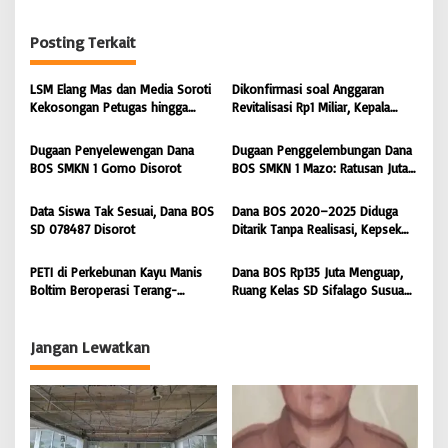
g
Posting Terkait
a
s
LSM Elang Mas dan Media Soroti
Dikonfirmasi soal Anggaran
i
Kekosongan Petugas hingga
Revitalisasi Rp1 Miliar, Kepala
Pemeliharaan Gedung
Sekolah SD 076705 Orahili
p
Perpustakaan Nias Utara
Hiliuso Bungkam
Dugaan Penyelewengan Dana
Dugaan Penggelembungan Dana
o
BOS SMKN 1 Gomo Disorot
BOS SMKN 1 Mazo: Ratusan Juta
s
Cair, Bangunan Sekolah Reot
Data Siswa Tak Sesuai, Dana BOS
Dana BOS 2020–2025 Diduga
SD 078487 Disorot
Ditarik Tanpa Realisasi, Kepsek
SD Nias Selatan Menolak
Dikonfirmasi
PETI di Perkebunan Kayu Manis
Dana BOS Rp135 Juta Menguap,
Boltim Beroperasi Terang-
Ruang Kelas SD Sifalago Susua
terangan, Sorotan Tertuju ke APH
Boe Berbahaya, Kepala Sekolah
Polres Boltim
Bungkam Saat Dikonfirmasi
Jangan Lewatkan