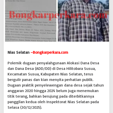
'
M
e
n
g
g
u
n
u
n
g
Nias Selatan
–Bongkarperkara.com
'
,
I
Polemik dugaan penyalahgunaan Alokasi Dana Desa
n
dan Dana Desa (ADD/DD) di Desa Hilitobara Susua,
s
Kecamatan Susua, Kabupaten Nias Selatan, terus
p
bergulir panas dan kian menyita perhatian publik.
e
Dugaan praktik penyelewengan dana desa sejak tahun
k
t
anggaran 2020 hingga 2024 belum juga menemukan
o
titik terang, bahkan berujung pada diterbitkannya
r
panggilan kedua oleh Inspektorat Nias Selatan pada
a
Selasa (30/12/2025).
t
'