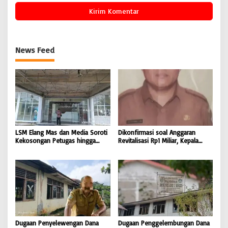
News Feed
LSM Elang Mas dan Media Soroti
Dikonfirmasi soal Anggaran
Kekosongan Petugas hingga
Revitalisasi Rp1 Miliar, Kepala
Pemeliharaan Gedung
Sekolah SD 076705 Orahili
Perpustakaan Nias Utara
Hiliuso Bungkam
Dugaan Penyelewengan Dana
Dugaan Penggelembungan Dana