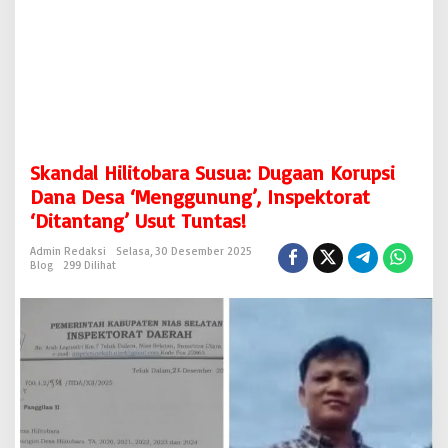
s
u
a
:
D
u
g
a
a
Skandal Hilitobara Susua: Dugaan Korupsi
n
K
Dana Desa ‘Menggunung’, Inspektorat
o
‘Ditantang’ Usut Tuntas!
r
u
Admin Redaksi
Selasa, 30 Desember 2025
p
Blog
299 Dilihat
s
i
D
a
n
a
D
e
s
a