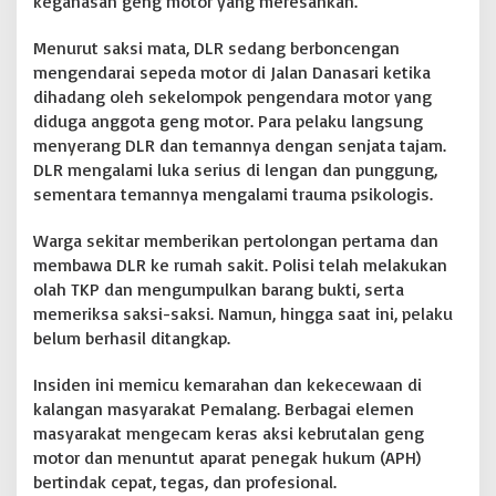
keganasan geng motor yang meresahkan.
s
y
Menurut saksi mata, DLR sedang berboncengan
a
mengendarai sepeda motor di Jalan Danasari ketika
r
dihadang oleh sekelompok pengendara motor yang
a
diduga anggota geng motor. Para pelaku langsung
k
a
menyerang DLR dan temannya dengan senjata tajam.
t
DLR mengalami luka serius di lengan dan punggung,
G
sementara temannya mengalami trauma psikologis.
e
r
Warga sekitar memberikan pertolongan pertama dan
a
m
membawa DLR ke rumah sakit. Polisi telah melakukan
d
olah TKP dan mengumpulkan barang bukti, serta
a
memeriksa saksi-saksi. Namun, hingga saat ini, pelaku
n
belum berhasil ditangkap.
T
u
n
Insiden ini memicu kemarahan dan kekecewaan di
t
kalangan masyarakat Pemalang. Berbagai elemen
u
masyarakat mengecam keras aksi kebrutalan geng
t
motor dan menuntut aparat penegak hukum (APH)
T
i
bertindak cepat, tegas, dan profesional.