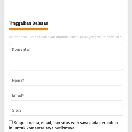
Irwansyah Asal Pidie
PETANI UJUNG BARAT INDONESIA
Dipromosikan Menjadi
| BONGKAR ‘Perkara.com
Koordinator JAM Pidum
Kejaksaan Agung RI |
Tinggalkan Balasan
BONGKAR’Perkara.com
Alamat email Anda tidak akan dipublikasikan.
Ruas yang wajib ditandai
*
Simpan nama, email, dan situs web saya pada peramban
ini untuk komentar saya berikutnya.