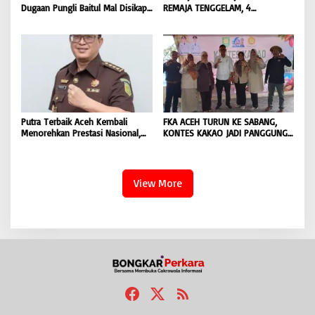
Dugaan Pungli Baitul Mal Disikapi
REMAJA TENGGELAM, 4
Objektif, Dorong Penegakan
DITEMUKAN TEWAS 4 MASIH
Hukum terhadap Oknum |
DICARI | BONGKAR ‘Perkara.com
BONGKAR ‘Perkara.com
Putra Terbaik Aceh Kembali
FKA ACEH TURUN KE SABANG,
Menorehkan Prestasi Nasional,
KONTES KAKAO JADI PANGGUNG
Irwansyah Asal Pidie
PETANI UJUNG BARAT INDONESIA
Dipromosikan Menjadi
| BONGKAR ‘Perkara.com
Koordinator JAM Pidum
Kejaksaan Agung RI |
View More
BONGKAR’Perkara.com