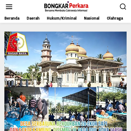
L
e
w
Beranda
Daerah
Hukum/Kriminal
Nasional
Olahraga
a
t
i
k
e
k
o
n
t
e
n