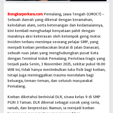
e
n
e
Bongkarperkara.com
Pemalang, Jawa Tengah (GMOCT) –
l
Sebuah daerah yang dikenal dengan keramahan,
a
keindahan alam, serta ketenangan dan kedamaiannya,
n
kini kembali menghadapi kenyataan pahit dengan
K
maraknya aksi kekerasan oleh kelompok geng motor.
o
r
Insiden terbaru menimpa seorang pelajar SMP, yang
b
menjadi korban pembacokan brutal di Jalan Danasari,
a
sebuah ruas jalan yang menghubungkan pusat kota
n
dengan Terminal Induk Pemalang. Peristiwa tragis yang
P
e
terjadi pada Senin, 3 November 2025, sekitar pukul 18.00
l
WIB ini, tidak hanya menimbulkan luka fisik bagi korban,
a
tetapi juga meninggalkan trauma mendalam bagi
j
keluarga, teman-teman, dan seluruh masyarakat
a
Pemalang.
r
S
M
Korban diketahui berinisial DLR, siswa kelas 9 di SMP
P
PGRI 3 Taman. DLR dikenal sebagai sosok yang ceria,
,
ramah, dan berprestasi. Namun, ia menjadi korban
M
a