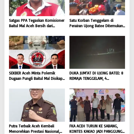
Satgas PPA Tegaskan Komisioner
Satu Korban Tenggelam di
Baitul Mal Aceh Bersih dari
Perairan Ujong Batee Ditemukan,
Dugaan Pemotongan Bantuan,
Tim SAR Gabungan Lanjutkan
Masyarakat Diminta Hentikan
Pencarian Satu Korban Lain |
Penyebaran Hoaks | BONGKAR
BONGKAR ‘Perkara.com
‘Perkara.com
SEKBER Aceh Minta Polemik
DUKA JUM’AT DI UJONG BATEE: 8
Dugaan Pungli Baitul Mal Disikapi
REMAJA TENGGELAM, 4
Objektif, Dorong Penegakan
DITEMUKAN TEWAS 4 MASIH
Hukum terhadap Oknum |
DICARI | BONGKAR ‘Perkara.com
BONGKAR ‘Perkara.com
Putra Terbaik Aceh Kembali
FKA ACEH TURUN KE SABANG,
Menorehkan Prestasi Nasional,
KONTES KAKAO JADI PANGGUNG