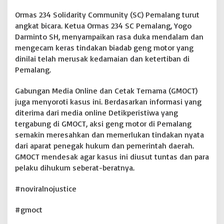
n
d
Ormas 234 Solidarity Community (SC) Pemalang turut
a
angkat bicara. Ketua Ormas 234 SC Pemalang, Yogo
k
Darminto SH, menyampaikan rasa duka mendalam dan
a
n
mengecam keras tindakan biadab geng motor yang
N
dinilai telah merusak kedamaian dan ketertiban di
y
Pemalang.
a
t
Gabungan Media Online dan Cetak Ternama (GMOCT)
a
juga menyoroti kasus ini. Berdasarkan informasi yang
diterima dari media online Detikperistiwa yang
tergabung di GMOCT, aksi geng motor di Pemalang
semakin meresahkan dan memerlukan tindakan nyata
dari aparat penegak hukum dan pemerintah daerah.
GMOCT mendesak agar kasus ini diusut tuntas dan para
pelaku dihukum seberat-beratnya.
#noviralnojustice
#gmoct