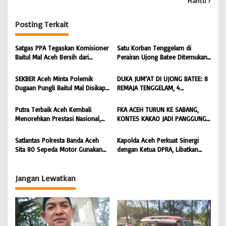
‘Hantu’?
g
Posting Terkait
a
s
Satgas PPA Tegaskan Komisioner
Satu Korban Tenggelam di
i
Baitul Mal Aceh Bersih dari
Perairan Ujong Batee Ditemukan,
Dugaan Pemotongan Bantuan,
Tim SAR Gabungan Lanjutkan
p
Masyarakat Diminta Hentikan
Pencarian Satu Korban Lain |
SEKBER Aceh Minta Polemik
DUKA JUM’AT DI UJONG BATEE: 8
o
Penyebaran Hoaks | BONGKAR
BONGKAR ‘Perkara.com
Dugaan Pungli Baitul Mal Disikapi
REMAJA TENGGELAM, 4
‘Perkara.com
s
Objektif, Dorong Penegakan
DITEMUKAN TEWAS 4 MASIH
Hukum terhadap Oknum |
DICARI | BONGKAR ‘Perkara.com
Putra Terbaik Aceh Kembali
FKA ACEH TURUN KE SABANG,
BONGKAR ‘Perkara.com
Menorehkan Prestasi Nasional,
KONTES KAKAO JADI PANGGUNG
Irwansyah Asal Pidie
PETANI UJUNG BARAT INDONESIA
Dipromosikan Menjadi
| BONGKAR ‘Perkara.com
Satlantas Polresta Banda Aceh
Kapolda Aceh Perkuat Sinergi
Koordinator JAM Pidum
Sita 80 Sepeda Motor Gunakan
dengan Ketua DPRA, Libatkan
Kejaksaan Agung RI |
Knalpot Brong Selama Juli 2026 |
Polres Jajaran Wujudkan Stabilitas
BONGKAR’Perkara.com
BONGKAR’Perkara.com
Kamtibmas dan Dukung
Pembangunan Aceh |
Jangan Lewatkan
BONGKAR’Perkara.com