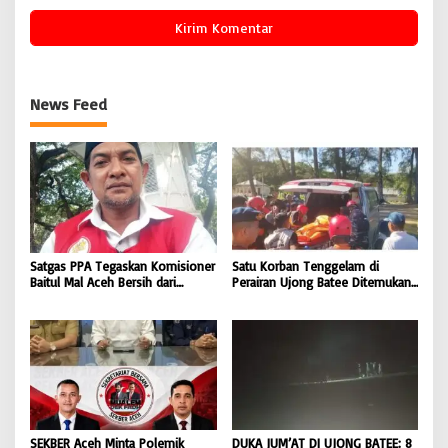
News Feed
Satgas PPA Tegaskan Komisioner
Satu Korban Tenggelam di
Baitul Mal Aceh Bersih dari
Perairan Ujong Batee Ditemukan,
Dugaan Pemotongan Bantuan,
Tim SAR Gabungan Lanjutkan
Masyarakat Diminta Hentikan
Pencarian Satu Korban Lain |
Penyebaran Hoaks | BONGKAR
BONGKAR ‘Perkara.com
‘Perkara.com
SEKBER Aceh Minta Polemik
DUKA JUM’AT DI UJONG BATEE: 8