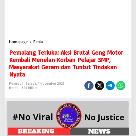
Homepage
/
Berita
P
e
Pemalang Terluka: Aksi Brutal Geng Motor
m
a
Kembali Menelan Korban Pelajar SMP,
l
Masyarakat Geram dan Tuntut Tindakan
a
Nyata
n
g
Pemred1
Selasa, 4 November 2025
T
Berita
344 Dilihat
e
r
l
u
k
a
:
A
k