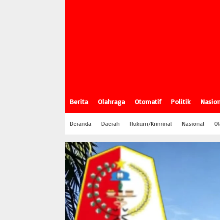
Berita
Olahraga
Otomatif
Politik
Nasion
Beranda
Daerah
Hukum/Kriminal
Nasional
Ol