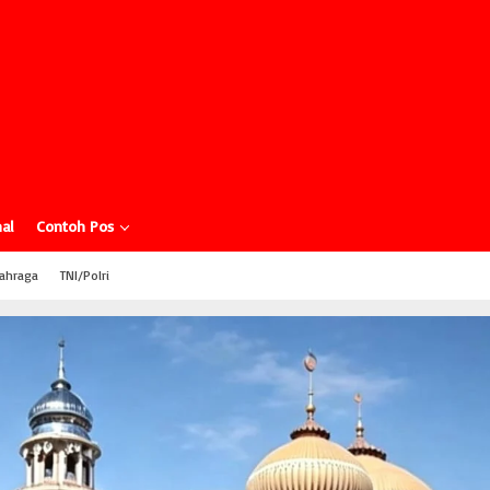
al
Contoh Pos
ahraga
TNI/Polri