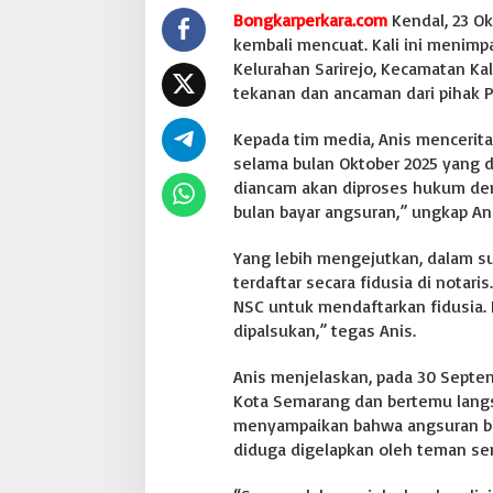
g
Bongkarperkara.com
Kendal, 23 Ok
g
kembali mencuat. Kali ini menimp
a
Kelurahan Sarirejo, Kecamatan Ka
d
tekanan dan ancaman dari pihak 
i
K
e
Kepada tim media, Anis mencerita
n
selama bulan Oktober 2025 yang d
d
diancam akan diproses hukum den
a
bulan bayar angsuran,” ungkap A
l
M
e
Yang lebih mengejutkan, dalam s
n
terdaftar secara fidusia di notar
g
NSC untuk mendaftarkan fidusia.
a
dipalsukan,” tegas Anis.
k
u
D
Anis menjelaskan, pada 30 Septe
i
Kota Semarang dan bertemu langsu
t
menyampaikan bahwa angsuran bul
e
diduga digelapkan oleh teman sen
k
a
n