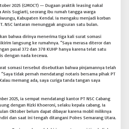
tober 2025 (GMOCT) — Dugaan praktik leasing nakal
a Anis Sugiarti, seorang ibu rumah tangga warga
liwungu, Kabupaten Kendal. Ia mengaku menjadi korban
PT. NSC lantaran menunggak angsuran satu bulan.
kan bahwa dirinya menerima tiga kali surat somasi
ikirim langsung ke rumahnya. “Saya merasa diteror dan
gan pasal 372 dan 378 KUHP hanya karena telat satu
nis dengan nada kecewa.
urat somasi tersebut disebutkan bahwa pinjamannya telah
is. “Saya tidak pernah mendatangi notaris bersama pihak PT
 Kalau memang ada, saya curiga tanda tangan saya
mber 2025, ia sempat mendatangi kantor PT NSC Cabang
ng dengan Rizki Khoeroni, selaku kepala cabang. Ia
an Oktober belum dapat dibayar karena mobil miliknya
diri dan saat ini tengah ditangani Polres Semarang Utara.