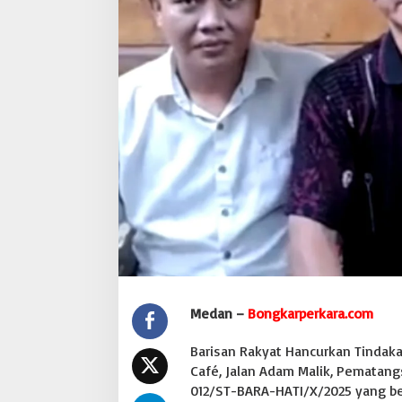
i
P
e
r
s
d
i
S
o
b
a
t
C
a
f
é
:
D
e
Medan –
Bongkarperkara.com
s
a
Barisan Rakyat Hancurkan Tindaka
k
H
Café, Jalan Adam Malik, Pematan
u
012/ST-BARA-HATI/X/2025 yang b
k