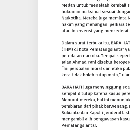
Medan untuk menelaah kembali se
a
C
hukuman maksimal sesuai denga
s
Narkotika. Mereka juga meminta
d
hakim yang menangani perkara te
a
atau intervensi yang mencederai 
n
M
i
Dalam surat terbuka itu, BARA H
n
(THM) di Kota Pematangsiantar ya
t
peredaran narkoba. Tempat seperti
a
Jalan Ahmad Yani disebut beroper
P
r
“Ini persoalan moral dan etika pu
e
kota tidak boleh tutup mata,” ujar 
s
i
BARA HATI juga menyinggung soal
d
sempat ditutup karena kasus pere
e
n
Menurut mereka, hal ini menunj
P
pembiaran dari pihak berwenang. 
r
Subianto dan Kapolri Jenderal Li
a
mengambil alih pengawasan kasus
b
Pematangsiantar.
o
w