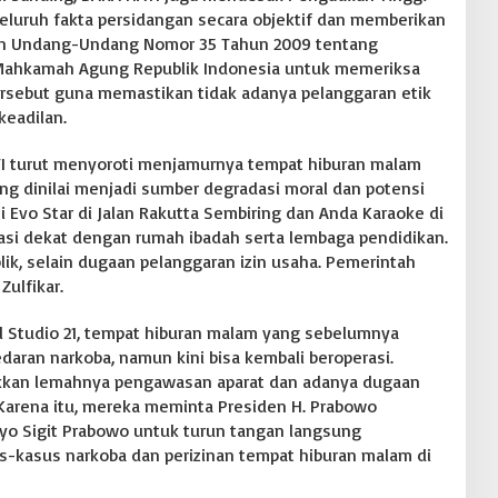
luruh fakta persidangan secara objektif dan memberikan
n Undang-Undang Nomor 35 Tahun 2009 tentang
 Mahkamah Agung Republik Indonesia untuk memeriksa
rsebut guna memastikan tidak adanya pelanggaran etik
keadilan.
ATI turut menyoroti menjamurnya tempat hiburan malam
ng dinilai menjadi sumber degradasi moral dan potensi
 Evo Star di Jalan Rakutta Sembiring dan Anda Karaoke di
asi dekat dengan rumah ibadah serta lembaga pendidikan.
blik, selain dugaan pelanggaran izin usaha. Pemerintah
Zulfikar.
 Studio 21, tempat hiburan malam yang sebelumnya
daran narkoba, namun kini bisa kembali beroperasi.
ukkan lemahnya pengawasan aparat dan adanya dugaan
Karena itu, mereka meminta Presiden H. Prabowo
styo Sigit Prabowo untuk turun tangan langsung
-kasus narkoba dan perizinan tempat hiburan malam di