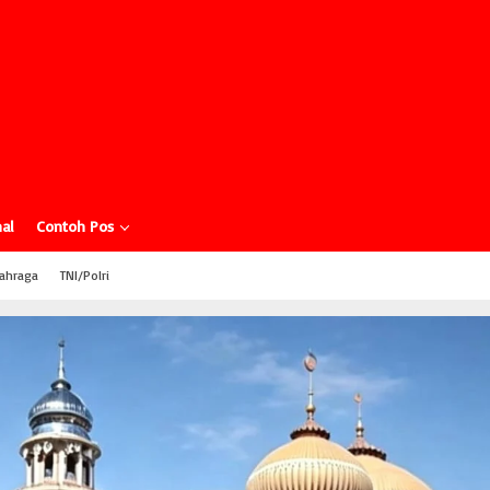
al
Contoh Pos
ahraga
TNI/Polri