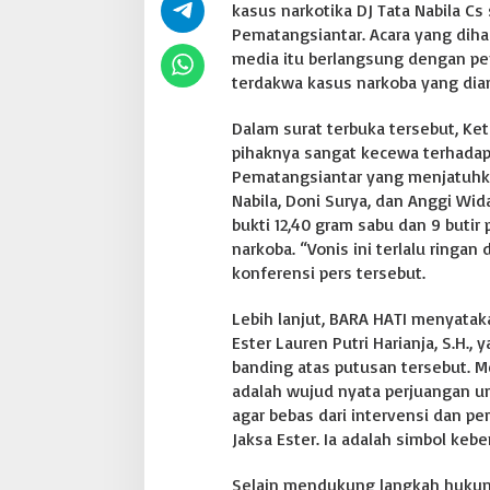
kasus narkotika DJ Tata Nabila C
u
Pematangsiantar. Acara yang diha
m
a
media itu berlangsung dengan pen
n
terdakwa kasus narkoba yang dia
B
e
Dalam surat terbuka tersebut, K
r
pihaknya sangat kecewa terhadap
a
t
Pematangsiantar yang menjatuhka
u
Nabila, Doni Surya, dan Anggi Wid
n
bukti 12,40 gram sabu dan 9 butir 
t
narkoba. “Vonis ini terlalu ringan
u
konferensi pers tersebut.
k
D
J
Lebih lanjut, BARA HATI menyata
T
Ester Lauren Putri Harianja, S.H.
a
banding atas putusan tersebut. M
t
adalah wujud nyata perjuangan 
a
N
agar bebas dari intervensi dan p
a
Jaksa Ester. Ia adalah simbol kebe
b
i
Selain mendukung langkah hukum
l