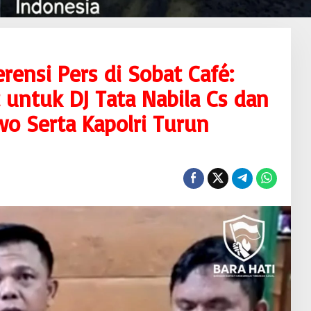
rensi Pers di Sobat Café:
untuk DJ Tata Nabila Cs dan
o Serta Kapolri Turun