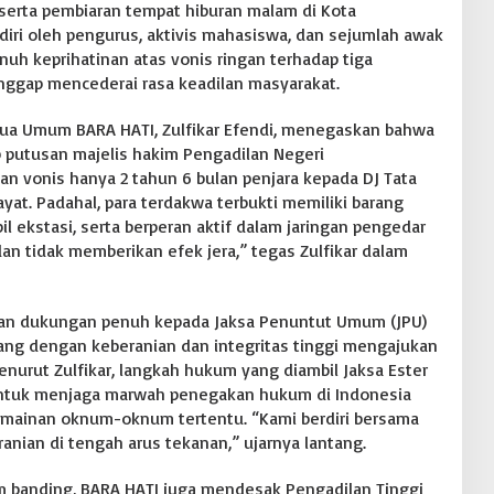
s serta pembiaran tempat hiburan malam di Kota
diri oleh pengurus, aktivis mahasiswa, dan sejumlah awak
uh keprihatinan atas vonis ringan terhadap tiga
nggap mencederai rasa keadilan masyarakat.
etua Umum BARA HATI, Zulfikar Efendi, menegaskan bahwa
 putusan majelis hakim Pengadilan Negeri
n vonis hanya 2 tahun 6 bulan penjara kepada DJ Tata
ayat. Padahal, para terdakwa terbukti memiliki barang
pil ekstasi, serta berperan aktif dalam jaringan pengedar
 dan tidak memberikan efek jera,” tegas Zulfikar dalam
kan dukungan penuh kepada Jaksa Penuntut Umum (JPU)
, yang dengan keberanian dan integritas tinggi mengajukan
enurut Zulfikar, langkah hukum yang diambil Jaksa Ester
untuk menjaga marwah penegakan hukum di Indonesia
ermainan oknum-oknum tertentu. “Kami berdiri bersama
ranian di tengah arus tekanan,” ujarnya lantang.
 banding, BARA HATI juga mendesak Pengadilan Tinggi