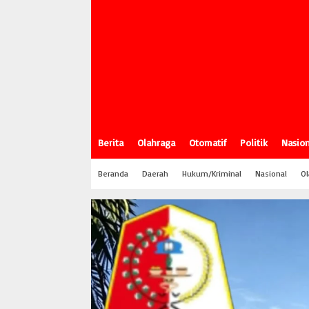
Berita
Olahraga
Otomatif
Politik
Nasion
Beranda
Daerah
Hukum/Kriminal
Nasional
Ol