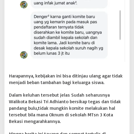
l
n
y
a
P
u
n
g
l
i
I
n
f
a
Harapannya, kebijakan ini bisa ditinjau ulang agar tidak
q
Y
menjadi beban tambahan bagi keluarga siswa.
a
n
Dalam keluhan tersebut jelas Sudah seharusnya
g
Walikota Bekasi Tri Adhianto bersikap tegas dan tidak
M
pandang bulu,tidak mungkin komite melakukan hal
e
r
tersebut bila mana Oknum di sekolah MTsn 3 Kota
u
Bekasi mengarahkannya.
g
i
Hingga berita ini tayang dan sempat tertulis di