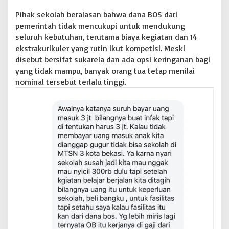
B
Pihak sekolah beralasan bahwa dana BOS dari
e
pemerintah tidak mencukupi untuk mendukung
k
seluruh kebutuhan, terutama biaya kegiatan dan 14
a
s
ekstrakurikuler yang rutin ikut kompetisi. Meski
i
disebut bersifat sukarela dan ada opsi keringanan bagi
d
yang tidak mampu, banyak orang tua tetap menilai
i
nominal tersebut terlalu tinggi.
P
e
r
i
k
s
a
,
a
t
a
s
V
i
r
a