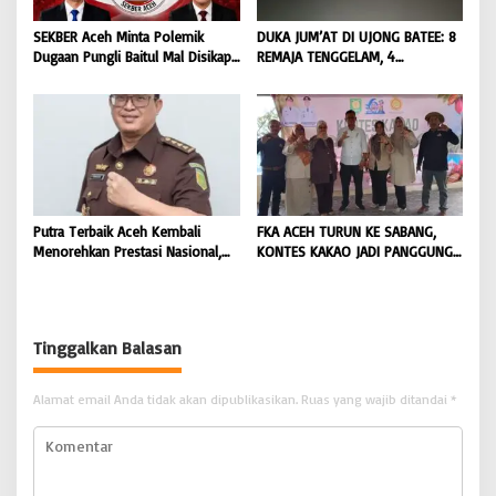
SEKBER Aceh Minta Polemik
DUKA JUM’AT DI UJONG BATEE: 8
Dugaan Pungli Baitul Mal Disikapi
REMAJA TENGGELAM, 4
Objektif, Dorong Penegakan
DITEMUKAN TEWAS 4 MASIH
Hukum terhadap Oknum |
DICARI | BONGKAR ‘Perkara.com
BONGKAR ‘Perkara.com
Putra Terbaik Aceh Kembali
FKA ACEH TURUN KE SABANG,
Menorehkan Prestasi Nasional,
KONTES KAKAO JADI PANGGUNG
Irwansyah Asal Pidie
PETANI UJUNG BARAT INDONESIA
Dipromosikan Menjadi
| BONGKAR ‘Perkara.com
Koordinator JAM Pidum
Kejaksaan Agung RI |
Tinggalkan Balasan
BONGKAR’Perkara.com
Alamat email Anda tidak akan dipublikasikan.
Ruas yang wajib ditandai
*