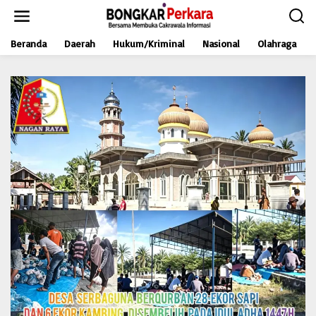
L
e
w
Beranda
Daerah
Hukum/Kriminal
Nasional
Olahraga
a
t
i
k
e
k
o
n
t
e
n