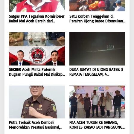
Satgas PPA Tegaskan Komisioner
Satu Korban Tenggelam di
Baitul Mal Aceh Bersih dari
Perairan Ujong Batee Ditemukan,
Dugaan Pemotongan Bantuan,
Tim SAR Gabungan Lanjutkan
Masyarakat Diminta Hentikan
Pencarian Satu Korban Lain |
Penyebaran Hoaks | BONGKAR
BONGKAR ‘Perkara.com
‘Perkara.com
SEKBER Aceh Minta Polemik
DUKA JUM’AT DI UJONG BATEE: 8
Dugaan Pungli Baitul Mal Disikapi
REMAJA TENGGELAM, 4
Objektif, Dorong Penegakan
DITEMUKAN TEWAS 4 MASIH
Hukum terhadap Oknum |
DICARI | BONGKAR ‘Perkara.com
BONGKAR ‘Perkara.com
Putra Terbaik Aceh Kembali
FKA ACEH TURUN KE SABANG,
Menorehkan Prestasi Nasional,
KONTES KAKAO JADI PANGGUNG
Irwansyah Asal Pidie
PETANI UJUNG BARAT INDONESIA