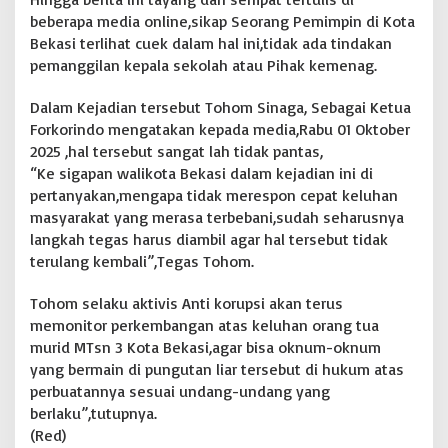
k
beberapa media online,sikap Seorang Pemimpin di Kota
a
n
Bekasi terlihat cuek dalam hal ini,tidak ada tindakan
O
pemanggilan kepala sekolah atau Pihak kemenag.
r
a
Dalam Kejadian tersebut Tohom Sinaga, Sebagai Ketua
n
Forkorindo mengatakan kepada media,Rabu 01 Oktober
g
T
2025 ,hal tersebut sangat lah tidak pantas,
u
“Ke sigapan walikota Bekasi dalam kejadian ini di
a
pertanyakan,mengapa tidak merespon cepat keluhan
M
masyarakat yang merasa terbebani,sudah seharusnya
u
r
langkah tegas harus diambil agar hal tersebut tidak
i
terulang kembali”,Tegas Tohom.
d
Tohom selaku aktivis Anti korupsi akan terus
memonitor perkembangan atas keluhan orang tua
murid MTsn 3 Kota Bekasi,agar bisa oknum-oknum
yang bermain di pungutan liar tersebut di hukum atas
perbuatannya sesuai undang-undang yang
berlaku”,tutupnya.
(Red)