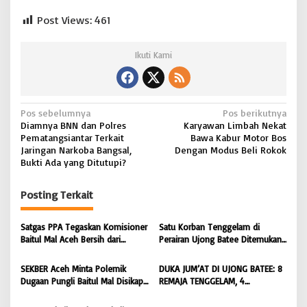
Post Views:
461
Ikuti Kami
N
Pos sebelumnya
Pos berikutnya
Diamnya BNN dan Polres
Karyawan Limbah Nekat
a
Pematangsiantar Terkait
Bawa Kabur Motor Bos
v
Jaringan Narkoba Bangsal,
Dengan Modus Beli Rokok
Bukti Ada yang Ditutupi?
i
g
Posting Terkait
a
s
Satgas PPA Tegaskan Komisioner
Satu Korban Tenggelam di
Baitul Mal Aceh Bersih dari
Perairan Ujong Batee Ditemukan,
i
Dugaan Pemotongan Bantuan,
Tim SAR Gabungan Lanjutkan
Masyarakat Diminta Hentikan
Pencarian Satu Korban Lain |
p
SEKBER Aceh Minta Polemik
DUKA JUM’AT DI UJONG BATEE: 8
Penyebaran Hoaks | BONGKAR
BONGKAR ‘Perkara.com
Dugaan Pungli Baitul Mal Disikapi
REMAJA TENGGELAM, 4
o
‘Perkara.com
Objektif, Dorong Penegakan
DITEMUKAN TEWAS 4 MASIH
Hukum terhadap Oknum |
DICARI | BONGKAR ‘Perkara.com