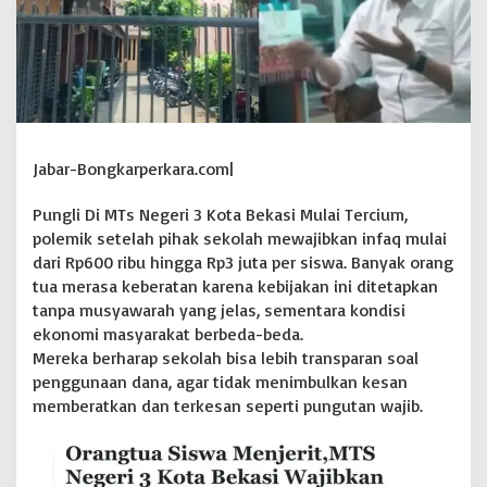
B
e
r
h
a
r
a
p
Jabar-Bongkarperkara.com|
P
i
h
Pungli Di MTs Negeri 3 Kota Bekasi Mulai Tercium,
a
polemik setelah pihak sekolah mewajibkan infaq mulai
k
dari Rp600 ribu hingga Rp3 juta per siswa. Banyak orang
O
tua merasa keberatan karena kebijakan ini ditetapkan
k
n
tanpa musyawarah yang jelas, sementara kondisi
u
ekonomi masyarakat berbeda-beda.
m
Mereka berharap sekolah bisa lebih transparan soal
K
penggunaan dana, agar tidak menimbulkan kesan
e
memberatkan dan terkesan seperti pungutan wajib.
m
e
n
a
g