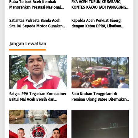
s
Putra Terbaik Aceh Kembali
FKA ACEH TURUN KE SABANG,
BONGKAR ‘Perkara.com
Menorehkan Prestasi Nasional,
KONTES KAKAO JADI PANGGUNG
Irwansyah Asal Pidie
PETANI UJUNG BARAT INDONESIA
Dipromosikan Menjadi
| BONGKAR ‘Perkara.com
Satlantas Polresta Banda Aceh
Kapolda Aceh Perkuat Sinergi
Koordinator JAM Pidum
Sita 80 Sepeda Motor Gunakan
dengan Ketua DPRA, Libatkan
Kejaksaan Agung RI |
Knalpot Brong Selama Juli 2026 |
Polres Jajaran Wujudkan Stabilitas
BONGKAR’Perkara.com
BONGKAR’Perkara.com
Kamtibmas dan Dukung
Pembangunan Aceh |
Jangan Lewatkan
BONGKAR’Perkara.com
Satgas PPA Tegaskan Komisioner
Satu Korban Tenggelam di
Baitul Mal Aceh Bersih dari
Perairan Ujong Batee Ditemukan,
Dugaan Pemotongan Bantuan,
Tim SAR Gabungan Lanjutkan
Masyarakat Diminta Hentikan
Pencarian Satu Korban Lain |
Penyebaran Hoaks | BONGKAR
BONGKAR ‘Perkara.com
‘Perkara.com