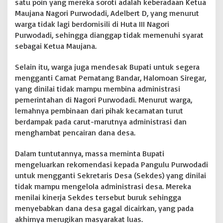
satu poin yang mereka soroti adalah keberadaan Ketua
G
Maujana Nagori Purwodadi, Adelbert D, yang menurut
a
warga tidak lagi berdomisili di Huta III Nagori
n
Purwodadi, sehingga dianggap tidak memenuhi syarat
t
i
sebagai Ketua Maujana.
P
e
Selain itu, warga juga mendesak Bupati untuk segera
r
mengganti Camat Pematang Bandar, Halomoan Siregar,
a
yang dinilai tidak mampu membina administrasi
n
g
pemerintahan di Nagori Purwodadi. Menurut warga,
k
lemahnya pembinaan dari pihak kecamatan turut
a
berdampak pada carut-marutnya administrasi dan
t
menghambat pencairan dana desa.
D
e
s
Dalam tuntutannya, massa meminta Bupati
a
mengeluarkan rekomendasi kepada Pangulu Purwodadi
P
untuk mengganti Sekretaris Desa (Sekdes) yang dinilai
u
tidak mampu mengelola administrasi desa. Mereka
r
w
menilai kinerja Sekdes tersebut buruk sehingga
o
menyebabkan dana desa gagal dicairkan, yang pada
d
akhirnya merugikan masyarakat luas.
a