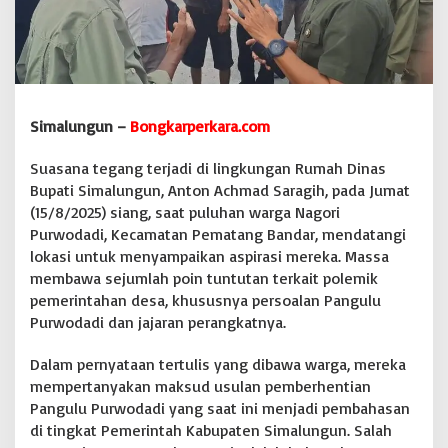
g
’
R
u
m
a
h
Simalungun –
Bongkarperkara.com
D
i
Suasana tegang terjadi di lingkungan Rumah Dinas
n
Bupati Simalungun, Anton Achmad Saragih, pada Jumat
a
(15/8/2025) siang, saat puluhan warga Nagori
s
B
Purwodadi, Kecamatan Pematang Bandar, mendatangi
u
lokasi untuk menyampaikan aspirasi mereka. Massa
p
membawa sejumlah poin tuntutan terkait polemik
a
pemerintahan desa, khususnya persoalan Pangulu
t
i
Purwodadi dan jajaran perangkatnya.
,
T
Dalam pernyataan tertulis yang dibawa warga, mereka
u
mempertanyakan maksud usulan pemberhentian
n
Pangulu Purwodadi yang saat ini menjadi pembahasan
t
u
di tingkat Pemerintah Kabupaten Simalungun. Salah
t