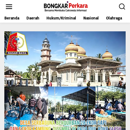
L
e
w
Beranda
Daerah
Hukum/Kriminal
Nasional
Olahraga
a
t
i
k
e
k
o
n
t
e
n