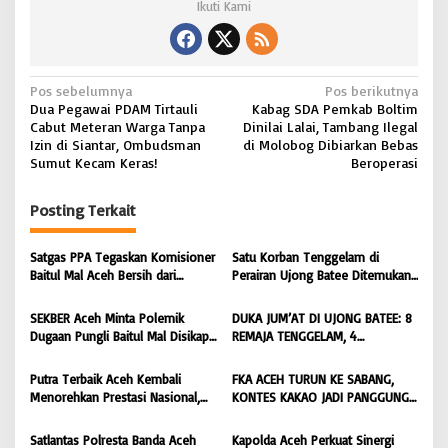
Ikuti Kami
N
Pos sebelumnya
Pos berikutnya
Dua Pegawai PDAM Tirtauli
Kabag SDA Pemkab Boltim
a
Cabut Meteran Warga Tanpa
Dinilai Lalai, Tambang Ilegal
v
Izin di Siantar, Ombudsman
di Molobog Dibiarkan Bebas
Sumut Kecam Keras!
Beroperasi
i
g
Posting Terkait
a
s
Satgas PPA Tegaskan Komisioner
Satu Korban Tenggelam di
Baitul Mal Aceh Bersih dari
Perairan Ujong Batee Ditemukan,
i
Dugaan Pemotongan Bantuan,
Tim SAR Gabungan Lanjutkan
Masyarakat Diminta Hentikan
Pencarian Satu Korban Lain |
p
SEKBER Aceh Minta Polemik
DUKA JUM’AT DI UJONG BATEE: 8
Penyebaran Hoaks | BONGKAR
BONGKAR ‘Perkara.com
Dugaan Pungli Baitul Mal Disikapi
REMAJA TENGGELAM, 4
o
‘Perkara.com
Objektif, Dorong Penegakan
DITEMUKAN TEWAS 4 MASIH
s
Hukum terhadap Oknum |
DICARI | BONGKAR ‘Perkara.com
Putra Terbaik Aceh Kembali
FKA ACEH TURUN KE SABANG,
BONGKAR ‘Perkara.com
Menorehkan Prestasi Nasional,
KONTES KAKAO JADI PANGGUNG
Irwansyah Asal Pidie
PETANI UJUNG BARAT INDONESIA
Dipromosikan Menjadi
| BONGKAR ‘Perkara.com
Satlantas Polresta Banda Aceh
Kapolda Aceh Perkuat Sinergi