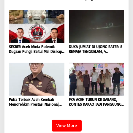
Dugaan Pemotongan Bantuan,
Tim SAR Gabungan Lanjutkan
Masyarakat Diminta Hentikan
Pencarian Satu Korban Lain |
Penyebaran Hoaks | BONGKAR
BONGKAR ‘Perkara.com
‘Perkara.com
SEKBER Aceh Minta Polemik
DUKA JUM’AT DI UJONG BATEE: 8
Dugaan Pungli Baitul Mal Disikapi
REMAJA TENGGELAM, 4
Objektif, Dorong Penegakan
DITEMUKAN TEWAS 4 MASIH
Hukum terhadap Oknum |
DICARI | BONGKAR ‘Perkara.com
BONGKAR ‘Perkara.com
Putra Terbaik Aceh Kembali
FKA ACEH TURUN KE SABANG,
Menorehkan Prestasi Nasional,
KONTES KAKAO JADI PANGGUNG
Irwansyah Asal Pidie
PETANI UJUNG BARAT INDONESIA
Dipromosikan Menjadi
| BONGKAR ‘Perkara.com
Koordinator JAM Pidum
Kejaksaan Agung RI |
View More
BONGKAR’Perkara.com