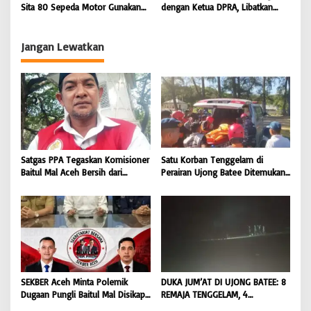
Koordinator JAM Pidum
Sita 80 Sepeda Motor Gunakan
dengan Ketua DPRA, Libatkan
Kejaksaan Agung RI |
Knalpot Brong Selama Juli 2026 |
Polres Jajaran Wujudkan Stabilitas
BONGKAR’Perkara.com
BONGKAR’Perkara.com
Kamtibmas dan Dukung
Pembangunan Aceh |
Jangan Lewatkan
BONGKAR’Perkara.com
Satgas PPA Tegaskan Komisioner
Satu Korban Tenggelam di
Baitul Mal Aceh Bersih dari
Perairan Ujong Batee Ditemukan,
Dugaan Pemotongan Bantuan,
Tim SAR Gabungan Lanjutkan
Masyarakat Diminta Hentikan
Pencarian Satu Korban Lain |
Penyebaran Hoaks | BONGKAR
BONGKAR ‘Perkara.com
‘Perkara.com
SEKBER Aceh Minta Polemik
DUKA JUM’AT DI UJONG BATEE: 8
Dugaan Pungli Baitul Mal Disikapi
REMAJA TENGGELAM, 4
Objektif, Dorong Penegakan
DITEMUKAN TEWAS 4 MASIH