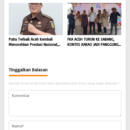
Hukum terhadap Oknum |
DICARI | BONGKAR ‘Perkara.com
BONGKAR ‘Perkara.com
Putra Terbaik Aceh Kembali
FKA ACEH TURUN KE SABANG,
Menorehkan Prestasi Nasional,
KONTES KAKAO JADI PANGGUNG
Irwansyah Asal Pidie
PETANI UJUNG BARAT INDONESIA
Dipromosikan Menjadi
| BONGKAR ‘Perkara.com
Koordinator JAM Pidum
Kejaksaan Agung RI |
Tinggalkan Balasan
BONGKAR’Perkara.com
Alamat email Anda tidak akan dipublikasikan.
Ruas yang wajib ditandai
*