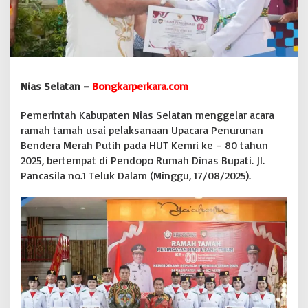
e
l
a
r
A
c
a
Nias Selatan –
Bongkarperkara.com
r
a
Pemerintah Kabupaten Nias Selatan menggelar acara
R
ramah tamah usai pelaksanaan Upacara Penurunan
a
Bendera Merah Putih pada HUT Kemri ke – 80 tahun
m
a
2025, bertempat di Pendopo Rumah Dinas Bupati. Jl.
h
Pancasila no.1 Teluk Dalam (Minggu, 17/08/2025).
T
a
m
a
h
H
u
t
K
e
m