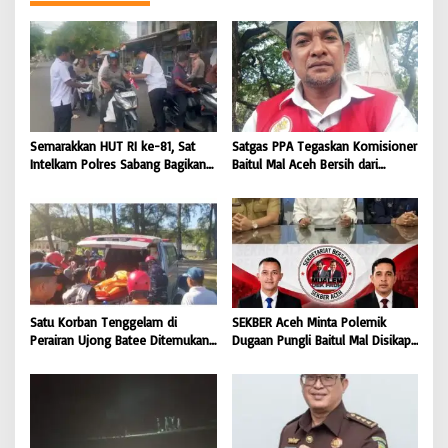
Semarakkan HUT RI ke-81, Sat
Satgas PPA Tegaskan Komisioner
Intelkam Polres Sabang Bagikan
Baitul Mal Aceh Bersih dari
Bendera Merah Putih kepada
Dugaan Pemotongan Bantuan,
Masyarakat |
Masyarakat Diminta Hentikan
BONGKAR’Perkara.com
Penyebaran Hoaks | BONGKAR
‘Perkara.com
Satu Korban Tenggelam di
SEKBER Aceh Minta Polemik
Perairan Ujong Batee Ditemukan,
Dugaan Pungli Baitul Mal Disikapi
Tim SAR Gabungan Lanjutkan
Objektif, Dorong Penegakan
Pencarian Satu Korban Lain |
Hukum terhadap Oknum |
BONGKAR ‘Perkara.com
BONGKAR ‘Perkara.com