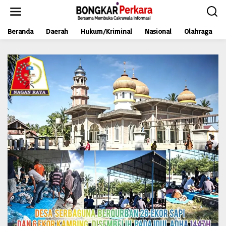
L
e
w
Beranda
Daerah
Hukum/Kriminal
Nasional
Olahraga
a
t
i
k
e
k
o
n
t
e
n