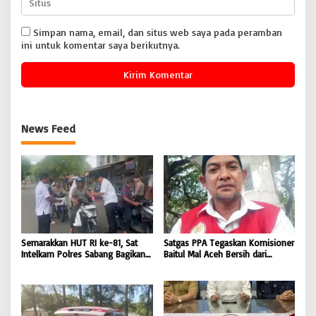
Simpan nama, email, dan situs web saya pada peramban
ini untuk komentar saya berikutnya.
News Feed
Semarakkan HUT RI ke-81, Sat
Satgas PPA Tegaskan Komisioner
Intelkam Polres Sabang Bagikan
Baitul Mal Aceh Bersih dari
Bendera Merah Putih kepada
Dugaan Pemotongan Bantuan,
Masyarakat |
Masyarakat Diminta Hentikan
BONGKAR’Perkara.com
Penyebaran Hoaks | BONGKAR
‘Perkara.com