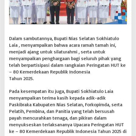
r
i
K
e
8
0
T
Dalam sambutannya, Bupati Nias Selatan Sokhiatulo
a
Laia , menyampaikan bahwa acara ramah tamah ini,
h
menjadi ajang untuk silaturahmi , serta untuk
u
menyampaikan penghargaan bagi seluruh pihak yang
n
telah berpartisipasi dalam rangkaian Peringatan HUT ke
2
0
– 80 Kemerdekaan Republik Indonesia
2
Tahun 2025.
5
Pada kesempatan itu juga, Bupati Sokhiatulo Laia
menyampaikan terima kasih kepada adik-adik
Paskibraka Kabupaten Nias Selatan, Forkopimda, serta
Pelatih, Pembina, dan Panitia yang telah bersusah
payah mencurahkan tenaga, dan pikiran dalam
menyukseskan terlaksananya Upacara Peringatan HUT
ke – 80 Kemerdekaan Republik Indonesia Tahun 2025 di