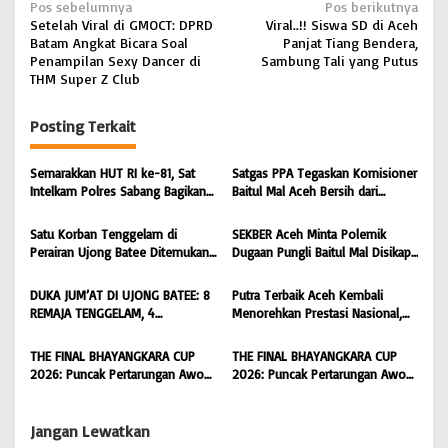
N
Pos sebelumnya
Pos berikutnya
Setelah Viral di GMOCT: DPRD
Viral..!! Siswa SD di Aceh
a
Batam Angkat Bicara Soal
Panjat Tiang Bendera,
v
Penampilan Sexy Dancer di
Sambung Tali yang Putus
THM Super Z Club
i
g
Posting Terkait
a
s
Semarakkan HUT RI ke-81, Sat
Satgas PPA Tegaskan Komisioner
Intelkam Polres Sabang Bagikan
Baitul Mal Aceh Bersih dari
i
Bendera Merah Putih kepada
Dugaan Pemotongan Bantuan,
Masyarakat |
Masyarakat Diminta Hentikan
p
Satu Korban Tenggelam di
SEKBER Aceh Minta Polemik
BONGKAR’Perkara.com
Penyebaran Hoaks | BONGKAR
Perairan Ujong Batee Ditemukan,
Dugaan Pungli Baitul Mal Disikapi
o
‘Perkara.com
Tim SAR Gabungan Lanjutkan
Objektif, Dorong Penegakan
s
Pencarian Satu Korban Lain |
Hukum terhadap Oknum |
DUKA JUM’AT DI UJONG BATEE: 8
Putra Terbaik Aceh Kembali
BONGKAR ‘Perkara.com
BONGKAR ‘Perkara.com
REMAJA TENGGELAM, 4
Menorehkan Prestasi Nasional,
DITEMUKAN TEWAS 4 MASIH
Irwansyah Asal Pidie
DICARI | BONGKAR ‘Perkara.com
Dipromosikan Menjadi
THE FINAL BHAYANGKARA CUP
THE FINAL BHAYANGKARA CUP
Koordinator JAM Pidum
2026: Puncak Pertarungan Awon
2026: Puncak Pertarungan Awon
Kejaksaan Agung RI |
FC Wonoyoso vs Pandawa Lima
FC Wonoyoso vs Pandawa Lima
BONGKAR’Perkara.com
FC Kedungwuni, Siap
FC Kedungwuni, Siap
Mengguncang Stadion Widya
Mengguncang Stadion Widya
Jangan Lewatkan
Manggala Krida
Manggala Krida