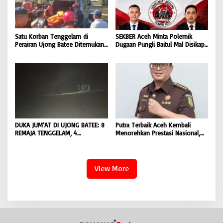
Satu Korban Tenggelam di
SEKBER Aceh Minta Polemik
Perairan Ujong Batee Ditemukan,
Dugaan Pungli Baitul Mal Disikapi
Tim SAR Gabungan Lanjutkan
Objektif, Dorong Penegakan
Pencarian Satu Korban Lain |
Hukum terhadap Oknum |
BONGKAR ‘Perkara.com
BONGKAR ‘Perkara.com
DUKA JUM’AT DI UJONG BATEE: 8
Putra Terbaik Aceh Kembali
REMAJA TENGGELAM, 4
Menorehkan Prestasi Nasional,
DITEMUKAN TEWAS 4 MASIH
Irwansyah Asal Pidie
DICARI | BONGKAR ‘Perkara.com
Dipromosikan Menjadi
Koordinator JAM Pidum
Kejaksaan Agung RI |
View More
BONGKAR’Perkara.com