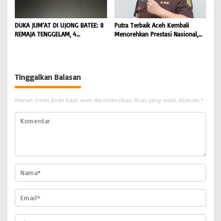
DUKA JUM’AT DI UJONG BATEE: 8
Putra Terbaik Aceh Kembali
REMAJA TENGGELAM, 4
Menorehkan Prestasi Nasional,
DITEMUKAN TEWAS 4 MASIH
Irwansyah Asal Pidie
DICARI | BONGKAR ‘Perkara.com
Dipromosikan Menjadi
Koordinator JAM Pidum
Kejaksaan Agung RI |
Tinggalkan Balasan
BONGKAR’Perkara.com
Alamat email Anda tidak akan dipublikasikan.
Ruas yang wajib ditandai
*