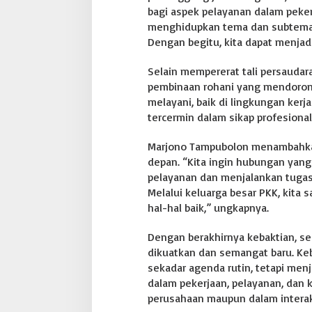
bagi aspek pelayanan dalam pekerj
n
t
menghidupkan tema dan subtema d
a
Dengan begitu, kita dapat menjadi
n
g
Selain mempererat tali persaudara
a
pembinaan rohani yang mendorong
n
melayani, baik di lingkungan ker
tercermin dalam sikap profesional,
Marjono Tampubolon menambahkan 
depan. “Kita ingin hubungan yang b
pelayanan dan menjalankan tugas
Melalui keluarga besar PKK, kita
hal-hal baik,” ungkapnya.
Dengan berakhirnya kebaktian, s
dikuatkan dan semangat baru. Ke
sekadar agenda rutin, tetapi men
dalam pekerjaan, pelayanan, dan k
perusahaan maupun dalam interak