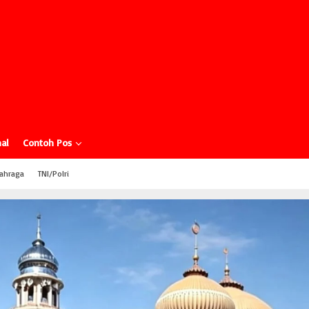
al
Contoh Pos
ahraga
TNI/Polri