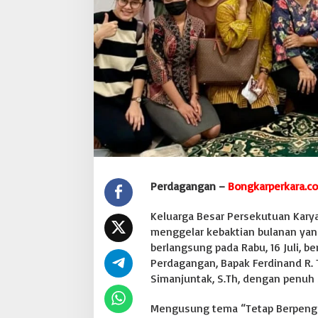
d
a
g
a
n
g
a
n
T
e
k
a
n
k
Perdagangan –
Bongkarperkara.c
a
n
P
Keluarga Besar Persekutuan Karya
e
menggelar kebaktian bulanan yang 
n
berlangsung pada Rabu, 16 Juli, 
t
Perdagangan, Bapak Ferdinand R. 
i
Simanjuntak, S.Th, dengan penuh
n
g
n
Mengusung tema “Tetap Berpengh
y