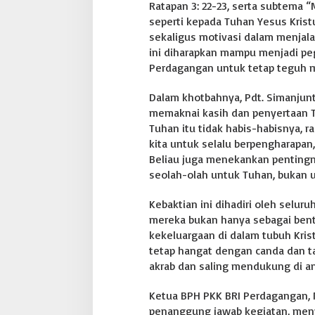
Ratapan 3: 22-23, serta subtema “
a
seperti kepada Tuhan Yesus Kris
B
sekaligus motivasi dalam menjala
e
r
ini diharapkan mampu menjadi peg
p
Perdagangan untuk tetap teguh m
e
n
Dalam khotbahnya, Pdt. Simanjunt
g
memaknai kasih dan penyertaan T
h
a
Tuhan itu tidak habis-habisnya, r
r
kita untuk selalu berpengharapan,
a
Beliau juga menekankan pentingny
p
seolah-olah untuk Tuhan, bukan 
a
n
d
Kebaktian ini dihadiri oleh selur
i
mereka bukan hanya sebagai bentu
T
kekeluargaan di dalam tubuh Kri
e
tetap hangat dengan canda dan 
n
g
akrab dan saling mendukung di ant
a
h
Ketua BPH PKK BRI Perdagangan, 
T
penanggung jawab kegiatan, men
a