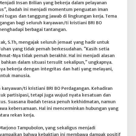
Menjadi Insan Brilian yang bekerja dalam pelayanan
tus”, ibadah ini menjadi momentum penguatan iman
ni tugas dan tanggung jawab di lingkungan kerja. Tema
angan bagi seluruh karyawan/ti kristiani BRI BO
enghadapi berbagai tantangan.
ak, S.Th, mengajak seluruh jemaat yang hadir untuk
uhan yang tidak pernah berkesudahan. “Kasih setia
ahmat-Nya tidak pernah berakhir. Hal ini menjadi alasan
 bahkan dalam situasi tersulit sekalipun,” ungkapnya.
a bekerja dengan integritas dan hati yang melayani,
untuk manusia.
uh karyawan/ti kristiani BRI BO Perdagangan. Kehadiran
k partisipasi, tetapi juga wujud nyata kesatuan dan
stus. Suasana ibadah terasa penuh kekhidmatan, namun
tawa kebersamaan. Hal ini mencerminkan hubungan yang
ara rekan kerja.
Marjono Tampubolon, yang sekaligus menjadi
yampaikan bahwa kebaktian ini membawa dampak positif