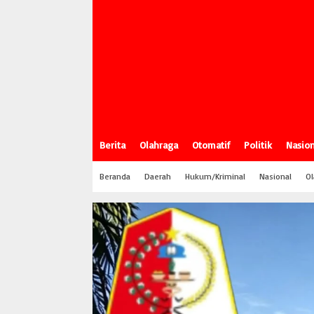
Berita
Olahraga
Otomatif
Politik
Nasion
Beranda
Daerah
Hukum/Kriminal
Nasional
Ol