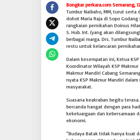
Bongkar perkara.com Semarang, 12
M
a
Tumbur Naibaho, MM, turut serta 
k
dohot Maria Raja di Sopo Godang
m
rangkaian pernikahan Doinus Hilar
u
S. Hub. Int. (yang akan dilangsungk
r
berbagai marga. Drs. Tumbur Naib
M
a
restu untuk kelancaran pernikah
n
d
Dalam kesempatan ini, Ketua KSP
i
Koordinator Wilayah KSP Makmur M
r
Makmur Mandiri Cabang Semarang
i
d
nyata KSP Makmur Mandiri dalam
i
masyarakat.
A
c
Suasana keakraban begitu terasa.
a
bercanda hangat dengan para ha
r
a
kekeluargaan dan kebersamaan d
A
ekonomi.
d
a
“Budaya Batak tidak hanya kuat da
t
B