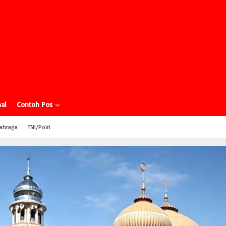
al
Contoh Pos
ahraga
TNI/Polri