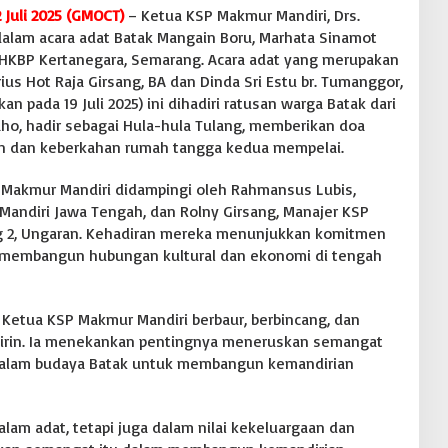
 Juli 2025 (GMOCT)
– Ketua KSP Makmur Mandiri, Drs.
dalam acara adat Batak Mangain Boru, Marhata Sinamot
 HKBP Kertanegara, Semarang. Acara adat yang merupakan
ius Hot Raja Girsang, BA dan Dinda Sri Estu br. Tumanggor,
an pada 19 Juli 2025) ini dihadiri ratusan warga Batak dari
aho, hadir sebagai Hula-hula Tulang, memberikan doa
an dan keberkahan rumah tangga kedua mempelai.
 Makmur Mandiri didampingi oleh Rahmansus Lubis,
andiri Jawa Tengah, dan Rolny Girsang, Manajer KSP
 2, Ungaran. Kehadiran mereka menunjukkan komitmen
 membangun hubungan kultural dan ekonomi di tengah
 Ketua KSP Makmur Mandiri berbaur, berbincang, dan
dirin. Ia menekankan pentingnya meneruskan semangat
alam budaya Batak untuk membangun kemandirian
lam adat, tetapi juga dalam nilai kekeluargaan dan