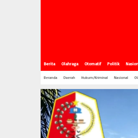
Berita
Olahraga
Otomatif
Politik
Nasion
Beranda
Daerah
Hukum/Kriminal
Nasional
Ol