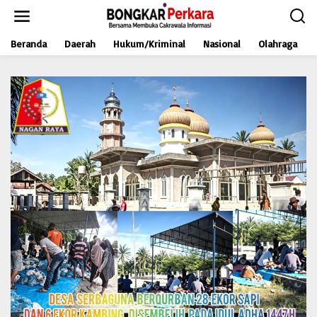
L
e
w
Beranda
Daerah
Hukum/Kriminal
Nasional
Olahraga
a
t
i
k
e
k
o
n
t
e
n