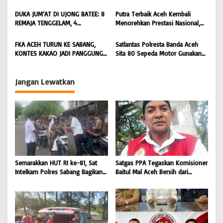
Tim SAR Gabungan Lanjutkan
Objektif, Dorong Penegakan
o
Pencarian Satu Korban Lain |
Hukum terhadap Oknum |
DUKA JUM’AT DI UJONG BATEE: 8
Putra Terbaik Aceh Kembali
s
BONGKAR ‘Perkara.com
BONGKAR ‘Perkara.com
REMAJA TENGGELAM, 4
Menorehkan Prestasi Nasional,
DITEMUKAN TEWAS 4 MASIH
Irwansyah Asal Pidie
DICARI | BONGKAR ‘Perkara.com
Dipromosikan Menjadi
FKA ACEH TURUN KE SABANG,
Satlantas Polresta Banda Aceh
Koordinator JAM Pidum
KONTES KAKAO JADI PANGGUNG
Sita 80 Sepeda Motor Gunakan
Kejaksaan Agung RI |
PETANI UJUNG BARAT INDONESIA
Knalpot Brong Selama Juli 2026 |
BONGKAR’Perkara.com
| BONGKAR ‘Perkara.com
BONGKAR’Perkara.com
Jangan Lewatkan
Semarakkan HUT RI ke-81, Sat
Satgas PPA Tegaskan Komisioner
Intelkam Polres Sabang Bagikan
Baitul Mal Aceh Bersih dari
Bendera Merah Putih kepada
Dugaan Pemotongan Bantuan,
Masyarakat |
Masyarakat Diminta Hentikan
BONGKAR’Perkara.com
Penyebaran Hoaks | BONGKAR
‘Perkara.com