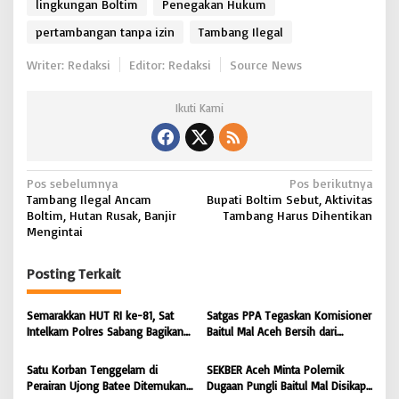
lingkungan Boltim
Penegakan Hukum
pertambangan tanpa izin
Tambang Ilegal
Writer: Redaksi
Editor: Redaksi
Source News
Ikuti Kami
N
Pos sebelumnya
Pos berikutnya
Tambang Ilegal Ancam
Bupati Boltim Sebut, Aktivitas
a
Boltim, Hutan Rusak, Banjir
Tambang Harus Dihentikan
v
Mengintai
i
Posting Terkait
g
a
Semarakkan HUT RI ke-81, Sat
Satgas PPA Tegaskan Komisioner
s
Intelkam Polres Sabang Bagikan
Baitul Mal Aceh Bersih dari
Bendera Merah Putih kepada
Dugaan Pemotongan Bantuan,
i
Masyarakat |
Masyarakat Diminta Hentikan
Satu Korban Tenggelam di
SEKBER Aceh Minta Polemik
BONGKAR’Perkara.com
Penyebaran Hoaks | BONGKAR
p
Perairan Ujong Batee Ditemukan,
Dugaan Pungli Baitul Mal Disikapi
‘Perkara.com