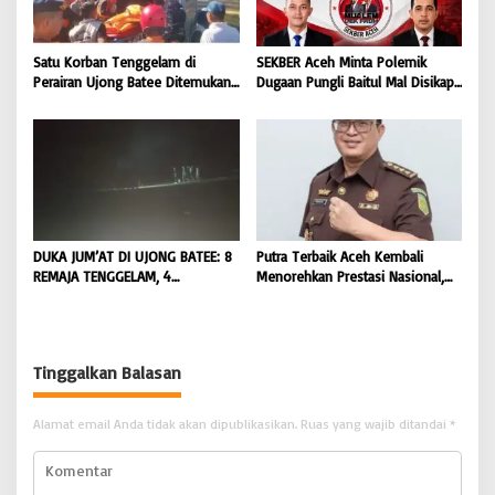
Satu Korban Tenggelam di
SEKBER Aceh Minta Polemik
Perairan Ujong Batee Ditemukan,
Dugaan Pungli Baitul Mal Disikapi
Tim SAR Gabungan Lanjutkan
Objektif, Dorong Penegakan
Pencarian Satu Korban Lain |
Hukum terhadap Oknum |
BONGKAR ‘Perkara.com
BONGKAR ‘Perkara.com
DUKA JUM’AT DI UJONG BATEE: 8
Putra Terbaik Aceh Kembali
REMAJA TENGGELAM, 4
Menorehkan Prestasi Nasional,
DITEMUKAN TEWAS 4 MASIH
Irwansyah Asal Pidie
DICARI | BONGKAR ‘Perkara.com
Dipromosikan Menjadi
Koordinator JAM Pidum
Kejaksaan Agung RI |
Tinggalkan Balasan
BONGKAR’Perkara.com
Alamat email Anda tidak akan dipublikasikan.
Ruas yang wajib ditandai
*