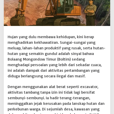
n
,
A
p
a
r
a
t
Hujan yang dulu membawa kehidupan, kini kerap
M
menghadirkan kekhawatiran. Sungai-sungai yang
a
meluap, lahan-lahan produktif yang rusak, serta hutan-
s
hutan yang semakin gundul adalah sinyal bahwa
i
h
Bolaang Mongondow Timur (Boltim) sedang
D
menghadapi persoalan yang lebih dari sekadar cuaca,
i
ini adalah dampak dari aktivitas pertambangan yang
a
diduga berlangsung secara ilegal dan masif.
m
?
Dengan menggunakan alat berat seperti excavator,
aktivitas tambang tanpa izin ini tidak lagi bersifat
sembunyi-sembunyi. Ia hadir terang-terangan,
meninggalkan jejak kerusakan pada lanskap hutan dan
perkebunan warga. Di sejumlah desa, kawasan yang