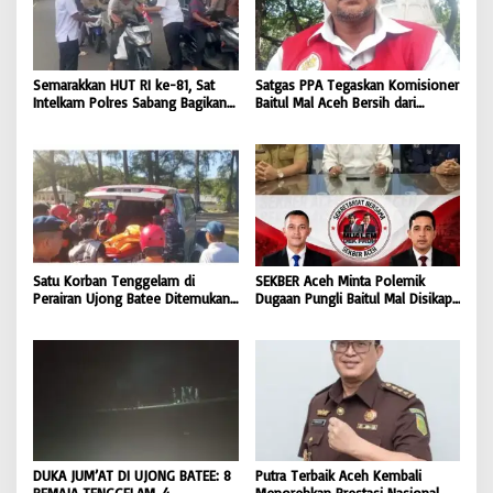
Semarakkan HUT RI ke-81, Sat
Satgas PPA Tegaskan Komisioner
Intelkam Polres Sabang Bagikan
Baitul Mal Aceh Bersih dari
Bendera Merah Putih kepada
Dugaan Pemotongan Bantuan,
Masyarakat |
Masyarakat Diminta Hentikan
BONGKAR’Perkara.com
Penyebaran Hoaks | BONGKAR
‘Perkara.com
Satu Korban Tenggelam di
SEKBER Aceh Minta Polemik
Perairan Ujong Batee Ditemukan,
Dugaan Pungli Baitul Mal Disikapi
Tim SAR Gabungan Lanjutkan
Objektif, Dorong Penegakan
Pencarian Satu Korban Lain |
Hukum terhadap Oknum |
BONGKAR ‘Perkara.com
BONGKAR ‘Perkara.com
DUKA JUM’AT DI UJONG BATEE: 8
Putra Terbaik Aceh Kembali