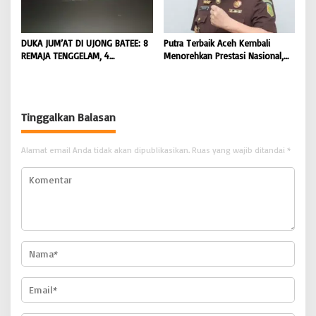
DUKA JUM’AT DI UJONG BATEE: 8
Putra Terbaik Aceh Kembali
REMAJA TENGGELAM, 4
Menorehkan Prestasi Nasional,
DITEMUKAN TEWAS 4 MASIH
Irwansyah Asal Pidie
DICARI | BONGKAR ‘Perkara.com
Dipromosikan Menjadi
Koordinator JAM Pidum
Kejaksaan Agung RI |
Tinggalkan Balasan
BONGKAR’Perkara.com
Alamat email Anda tidak akan dipublikasikan.
Ruas yang wajib ditandai
*