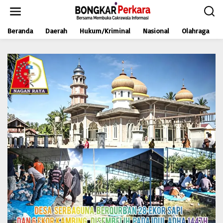
L
e
w
Beranda
Daerah
Hukum/Kriminal
Nasional
Olahraga
a
t
i
k
e
k
o
n
t
e
n