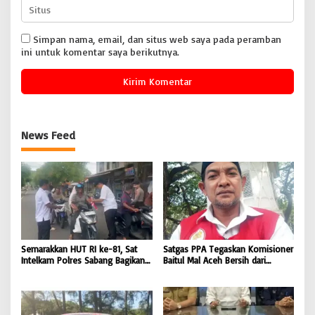
Simpan nama, email, dan situs web saya pada peramban
ini untuk komentar saya berikutnya.
News Feed
Semarakkan HUT RI ke-81, Sat
Satgas PPA Tegaskan Komisioner
Intelkam Polres Sabang Bagikan
Baitul Mal Aceh Bersih dari
Bendera Merah Putih kepada
Dugaan Pemotongan Bantuan,
Masyarakat |
Masyarakat Diminta Hentikan
BONGKAR’Perkara.com
Penyebaran Hoaks | BONGKAR
‘Perkara.com