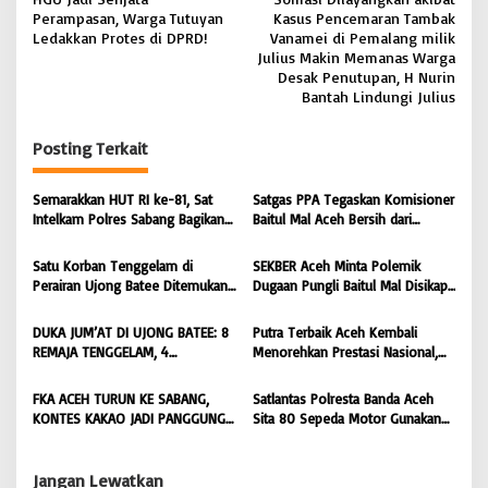
a
Perampasan, Warga Tutuyan
Kasus Pencemaran Tambak
v
Ledakkan Protes di DPRD!
Vanamei di Pemalang milik
Julius Makin Memanas Warga
i
Desak Penutupan, H Nurin
Bantah Lindungi Julius
g
a
Posting Terkait
s
i
Semarakkan HUT RI ke-81, Sat
Satgas PPA Tegaskan Komisioner
Intelkam Polres Sabang Bagikan
Baitul Mal Aceh Bersih dari
p
Bendera Merah Putih kepada
Dugaan Pemotongan Bantuan,
o
Masyarakat |
Masyarakat Diminta Hentikan
Satu Korban Tenggelam di
SEKBER Aceh Minta Polemik
BONGKAR’Perkara.com
Penyebaran Hoaks | BONGKAR
s
Perairan Ujong Batee Ditemukan,
Dugaan Pungli Baitul Mal Disikapi
‘Perkara.com
Tim SAR Gabungan Lanjutkan
Objektif, Dorong Penegakan
Pencarian Satu Korban Lain |
Hukum terhadap Oknum |
DUKA JUM’AT DI UJONG BATEE: 8
Putra Terbaik Aceh Kembali
BONGKAR ‘Perkara.com
BONGKAR ‘Perkara.com
REMAJA TENGGELAM, 4
Menorehkan Prestasi Nasional,
DITEMUKAN TEWAS 4 MASIH
Irwansyah Asal Pidie
DICARI | BONGKAR ‘Perkara.com
Dipromosikan Menjadi
FKA ACEH TURUN KE SABANG,
Satlantas Polresta Banda Aceh
Koordinator JAM Pidum
KONTES KAKAO JADI PANGGUNG
Sita 80 Sepeda Motor Gunakan
Kejaksaan Agung RI |
PETANI UJUNG BARAT INDONESIA
Knalpot Brong Selama Juli 2026 |
BONGKAR’Perkara.com
| BONGKAR ‘Perkara.com
BONGKAR’Perkara.com
Jangan Lewatkan