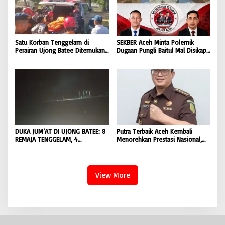
Satu Korban Tenggelam di
SEKBER Aceh Minta Polemik
Perairan Ujong Batee Ditemukan,
Dugaan Pungli Baitul Mal Disikapi
Tim SAR Gabungan Lanjutkan
Objektif, Dorong Penegakan
Pencarian Satu Korban Lain |
Hukum terhadap Oknum |
BONGKAR ‘Perkara.com
BONGKAR ‘Perkara.com
DUKA JUM’AT DI UJONG BATEE: 8
Putra Terbaik Aceh Kembali
REMAJA TENGGELAM, 4
Menorehkan Prestasi Nasional,
DITEMUKAN TEWAS 4 MASIH
Irwansyah Asal Pidie
DICARI | BONGKAR ‘Perkara.com
Dipromosikan Menjadi
Koordinator JAM Pidum
Kejaksaan Agung RI |
View More
BONGKAR’Perkara.com