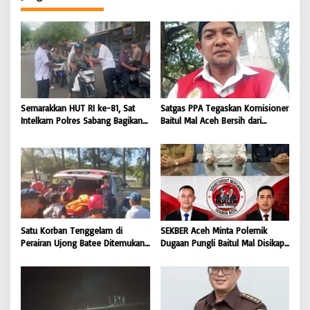
Semarakkan HUT RI ke-81, Sat
Satgas PPA Tegaskan Komisioner
Intelkam Polres Sabang Bagikan
Baitul Mal Aceh Bersih dari
Bendera Merah Putih kepada
Dugaan Pemotongan Bantuan,
Masyarakat |
Masyarakat Diminta Hentikan
BONGKAR’Perkara.com
Penyebaran Hoaks | BONGKAR
‘Perkara.com
Satu Korban Tenggelam di
SEKBER Aceh Minta Polemik
Perairan Ujong Batee Ditemukan,
Dugaan Pungli Baitul Mal Disikapi
Tim SAR Gabungan Lanjutkan
Objektif, Dorong Penegakan
Pencarian Satu Korban Lain |
Hukum terhadap Oknum |
BONGKAR ‘Perkara.com
BONGKAR ‘Perkara.com