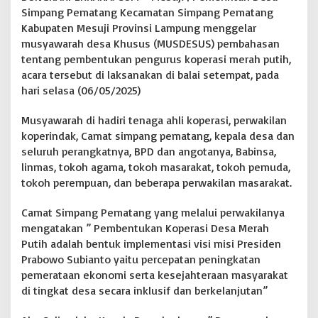
a
Simpang Pematang Kecamatan Simpang Pematang
h
Kabupaten Mesuji Provinsi Lampung menggelar
D
musyawarah desa Khusus (MUSDESUS) pembahasan
e
tentang pembentukan pengurus koperasi merah putih,
s
acara tersebut di laksanakan di balai setempat, pada
a
S
hari selasa (06/05/2025)
i
m
Musyawarah di hadiri tenaga ahli koperasi, perwakilan
p
koperindak, Camat simpang pematang, kepala desa dan
a
seluruh perangkatnya, BPD dan angotanya, Babinsa,
n
g
linmas, tokoh agama, tokoh masarakat, tokoh pemuda,
P
tokoh perempuan, dan beberapa perwakilan masarakat.
e
m
Camat Simpang Pematang yang melalui perwakilanya
a
mengatakan ” Pembentukan Koperasi Desa Merah
t
a
Putih adalah bentuk implementasi visi misi Presiden
n
Prabowo Subianto yaitu percepatan peningkatan
g
pemerataan ekonomi serta kesejahteraan masyarakat
G
di tingkat desa secara inklusif dan berkelanjutan”
e
l
a