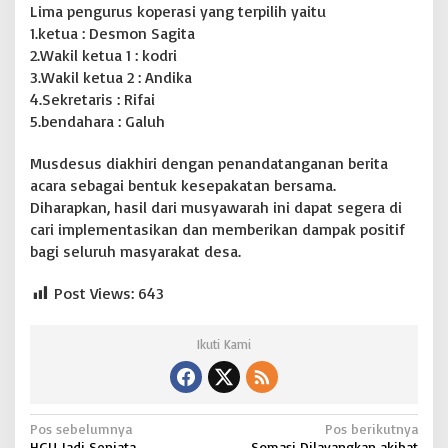
Lima pengurus koperasi yang terpilih yaitu
1.ketua : Desmon Sagita
2.Wakil ketua 1 : kodri
3.Wakil ketua 2 : Andika
4.Sekretaris : Rifai
5.bendahara : Galuh
Musdesus diakhiri dengan penandatanganan berita
acara sebagai bentuk kesepakatan bersama.
Diharapkan, hasil dari musyawarah ini dapat segera di
cari implementasikan dan memberikan dampak positif
bagi seluruh masyarakat desa.
Post Views:
643
Ikuti Kami
N
Pos sebelumnya
Pos berikutnya
HGU Jadi Senjata
Somasi Dilayangkan akibat