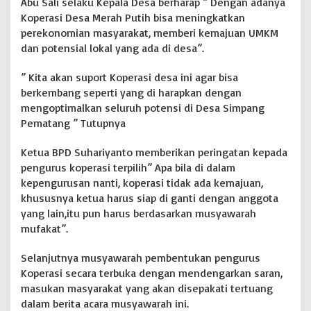
Abu Sali selaku Kepala Desa berharap ” Dengan adanya
r
Koperasi Desa Merah Putih bisa meningkatkan
M
perekonomian masyarakat, memberi kemajuan UMKM
U
dan potensial lokal yang ada di desa”.
S
D
E
” Kita akan suport Koperasi desa ini agar bisa
S
berkembang seperti yang di harapkan dengan
U
mengoptimalkan seluruh potensi di Desa Simpang
S
Pematang ” Tutupnya
Ketua BPD Suhariyanto memberikan peringatan kepada
pengurus koperasi terpilih” Apa bila di dalam
kepengurusan nanti, koperasi tidak ada kemajuan,
khususnya ketua harus siap di ganti dengan anggota
yang lain,itu pun harus berdasarkan musyawarah
mufakat”.
Selanjutnya musyawarah pembentukan pengurus
Koperasi secara terbuka dengan mendengarkan saran,
masukan masyarakat yang akan disepakati tertuang
dalam berita acara musyawarah ini.