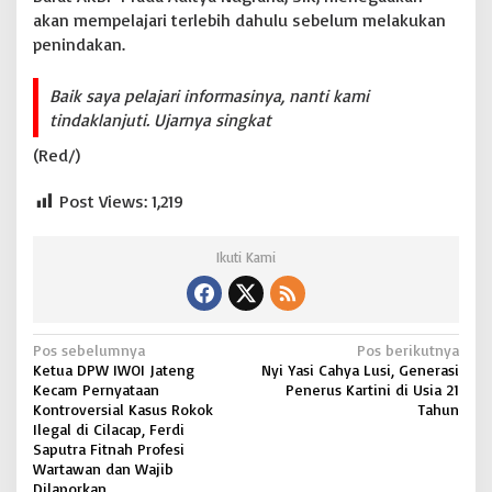
akan mempelajari terlebih dahulu sebelum melakukan
penindakan.
Baik saya pelajari informasinya, nanti kami
tindaklanjuti. Ujarnya singkat
(Red/)
Post Views:
1,219
Ikuti Kami
N
Pos sebelumnya
Pos berikutnya
Ketua DPW IWOI Jateng
Nyi Yasi Cahya Lusi, Generasi
a
Kecam Pernyataan
Penerus Kartini di Usia 21
v
Kontroversial Kasus Rokok
Tahun
Ilegal di Cilacap, Ferdi
i
Saputra Fitnah Profesi
Wartawan dan Wajib
g
Dilaporkan