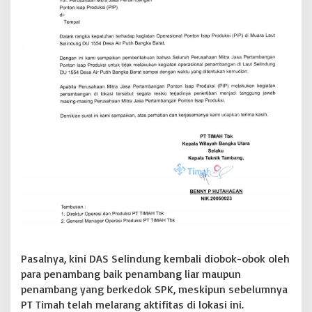
S
P
K
P
T
T
i
m
a
h
,
M
a
s
y
a
r
a
k
a
Pasalnya, kini DAS Selindung kembali diobok-obok oleh
t
para penambang baik penambang liar maupun
P
e
penambang yang berkedok SPK, meskipun sebelumnya
r
PT Timah telah melarang aktifitas di lokasi ini.
t