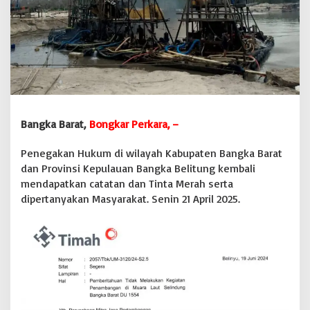
i
D
i
h
a
j
a
r
P
e
Bangka Barat,
Bongkar Perkara, –
n
a
Penegakan Hukum di wilayah Kabupaten Bangka Barat
m
dan Provinsi Kepulauan Bangka Belitung kembali
b
mendapatkan catatan dan Tinta Merah serta
a
n
dipertanyakan Masyarakat. Senin 21 April 2025.
g
B
e
r
k
e
d
o
k