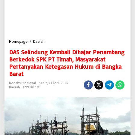
Homepage
/
Daerah
D
A
DAS Selindung Kembali Dihajar Penambang
S
S
Berkedok SPK PT Timah, Masyarakat
e
Pertanyakan Ketegasan Hukum di Bangka
l
Barat
i
n
Redaksi Nasional
Senin, 21 April 2025
d
Daerah
1219 Dilihat
u
n
g
K
e
m
b
a
l