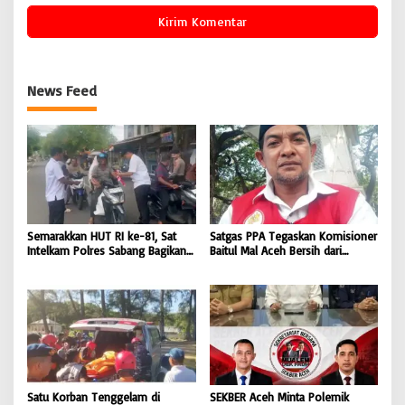
News Feed
Semarakkan HUT RI ke-81, Sat
Satgas PPA Tegaskan Komisioner
Intelkam Polres Sabang Bagikan
Baitul Mal Aceh Bersih dari
Bendera Merah Putih kepada
Dugaan Pemotongan Bantuan,
Masyarakat |
Masyarakat Diminta Hentikan
BONGKAR’Perkara.com
Penyebaran Hoaks | BONGKAR
‘Perkara.com
Satu Korban Tenggelam di
SEKBER Aceh Minta Polemik