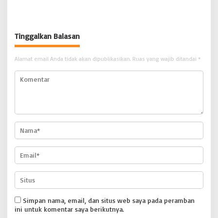
DITEMUKAN TEWAS 4 MASIH
Irwansyah Asal Pidie
DICARI | BONGKAR ‘Perkara.com
Dipromosikan Menjadi
Koordinator JAM Pidum
Kejaksaan Agung RI |
Tinggalkan Balasan
BONGKAR’Perkara.com
Alamat email Anda tidak akan dipublikasikan.
Ruas yang wajib ditandai
*
Simpan nama, email, dan situs web saya pada peramban
ini untuk komentar saya berikutnya.