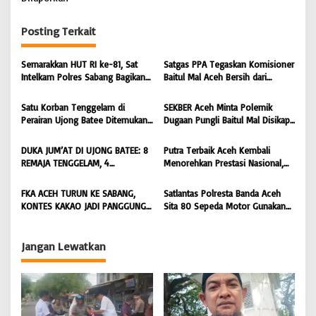
a
s
Posting Terkait
i
Semarakkan HUT RI ke-81, Sat
Satgas PPA Tegaskan Komisioner
p
Intelkam Polres Sabang Bagikan
Baitul Mal Aceh Bersih dari
o
Bendera Merah Putih kepada
Dugaan Pemotongan Bantuan,
Masyarakat |
Masyarakat Diminta Hentikan
s
Satu Korban Tenggelam di
SEKBER Aceh Minta Polemik
BONGKAR’Perkara.com
Penyebaran Hoaks | BONGKAR
Perairan Ujong Batee Ditemukan,
Dugaan Pungli Baitul Mal Disikapi
‘Perkara.com
Tim SAR Gabungan Lanjutkan
Objektif, Dorong Penegakan
Pencarian Satu Korban Lain |
Hukum terhadap Oknum |
DUKA JUM’AT DI UJONG BATEE: 8
Putra Terbaik Aceh Kembali
BONGKAR ‘Perkara.com
BONGKAR ‘Perkara.com
REMAJA TENGGELAM, 4
Menorehkan Prestasi Nasional,
DITEMUKAN TEWAS 4 MASIH
Irwansyah Asal Pidie
DICARI | BONGKAR ‘Perkara.com
Dipromosikan Menjadi
FKA ACEH TURUN KE SABANG,
Satlantas Polresta Banda Aceh
Koordinator JAM Pidum
KONTES KAKAO JADI PANGGUNG
Sita 80 Sepeda Motor Gunakan
Kejaksaan Agung RI |
PETANI UJUNG BARAT INDONESIA
Knalpot Brong Selama Juli 2026 |
BONGKAR’Perkara.com
| BONGKAR ‘Perkara.com
BONGKAR’Perkara.com
Jangan Lewatkan