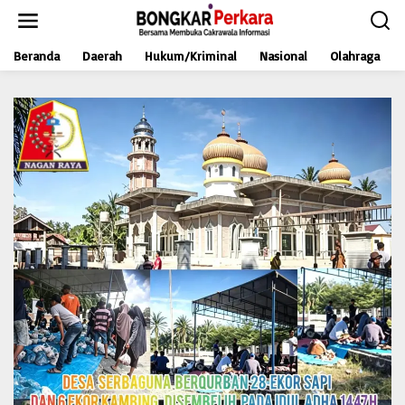
L
e
w
Beranda
Daerah
Hukum/Kriminal
Nasional
Olahraga
a
t
i
k
e
k
o
n
t
e
n