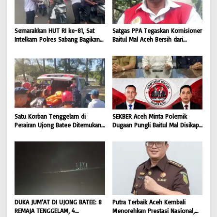
Semarakkan HUT RI ke-81, Sat
Satgas PPA Tegaskan Komisioner
Intelkam Polres Sabang Bagikan
Baitul Mal Aceh Bersih dari
Bendera Merah Putih kepada
Dugaan Pemotongan Bantuan,
Masyarakat |
Masyarakat Diminta Hentikan
BONGKAR’Perkara.com
Penyebaran Hoaks | BONGKAR
‘Perkara.com
Satu Korban Tenggelam di
SEKBER Aceh Minta Polemik
Perairan Ujong Batee Ditemukan,
Dugaan Pungli Baitul Mal Disikapi
Tim SAR Gabungan Lanjutkan
Objektif, Dorong Penegakan
Pencarian Satu Korban Lain |
Hukum terhadap Oknum |
BONGKAR ‘Perkara.com
BONGKAR ‘Perkara.com
DUKA JUM’AT DI UJONG BATEE: 8
Putra Terbaik Aceh Kembali
REMAJA TENGGELAM, 4
Menorehkan Prestasi Nasional,