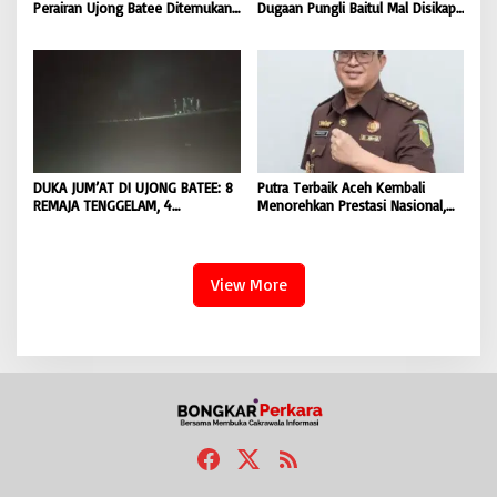
Perairan Ujong Batee Ditemukan,
Dugaan Pungli Baitul Mal Disikapi
Tim SAR Gabungan Lanjutkan
Objektif, Dorong Penegakan
Pencarian Satu Korban Lain |
Hukum terhadap Oknum |
BONGKAR ‘Perkara.com
BONGKAR ‘Perkara.com
DUKA JUM’AT DI UJONG BATEE: 8
Putra Terbaik Aceh Kembali
REMAJA TENGGELAM, 4
Menorehkan Prestasi Nasional,
DITEMUKAN TEWAS 4 MASIH
Irwansyah Asal Pidie
DICARI | BONGKAR ‘Perkara.com
Dipromosikan Menjadi
Koordinator JAM Pidum
Kejaksaan Agung RI |
View More
BONGKAR’Perkara.com