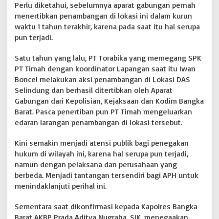
a
Perlu diketahui, sebelumnya aparat gabungan pernah
n
menertibkan penambangan di lokasi ini dalam kurun
g
waktu 1 tahun terakhir, karena pada saat itu hal serupa
k
a
pun terjadi.
B
a
Satu tahun yang lalu, PT Torabika yang memegang SPK
r
PT Timah dengan koordinator Lapangan saat itu Iwan
a
Boncel melakukan aksi penambangan di Lokasi DAS
t
Selindung dan berhasil ditertibkan oleh Aparat
Gabungan dari Kepolisian, Kejaksaan dan Kodim Bangka
Barat. Pasca penertiban pun PT Timah mengeluarkan
edaran larangan penambangan di lokasi tersebut.
Kini semakin menjadi atensi publik bagi penegakan
hukum di wilayah ini, karena hal serupa pun terjadi,
namun dengan pelaksana dan perusahaan yang
berbeda. Menjadi tantangan tersendiri bagi APH untuk
menindaklanjuti perihal ini.
Sementara saat dikonfirmasi kepada Kapolres Bangka
Barat AKBP Prada Aditya Nugraha, SIK, menegaakan