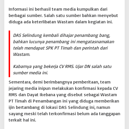
a
Informasi ini berhasil team media kumpulkan dari
n
berbagai sumber. Salah satu sumber bahkan menyebut
y
a
diduga ada keterlibatan Wastam dalam kegiatan ini.
k
a
DAS Selindung kembali dihajar penambang bang,
n
bahkan lucunya penambang ini mengatasnamakan
K
e
telah mendapat SPK PT Timah dan perintah dari
t
Wastam.
e
g
Kabarnya yang bekerja CV RMS. Ujar DN salah satu
a
sumber media ini.
s
a
Sementara, demi berimbangnya pemberitaan, team
n
jejaring media inipun melakukan konfirmasi kepada CV
H
u
RMS dan Dayat Ikebana yang disebut sebagai Wastam
k
PT Timah di Penambangan ini yang diduga memberikan
u
ijin bertambang di lokasi DAS Selindung ini, namun
m
sayang meski telah terkonfirmasi belum ada tanggapan
d
i
terkait hal ini.
B