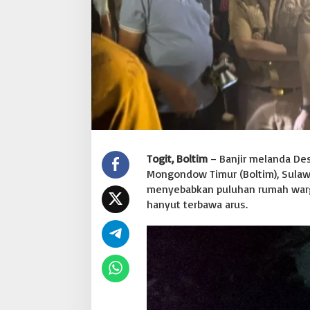
,
P
u
l
u
h
a
n
R
u
m
a
Togit, Boltim
– Banjir melanda De
h
T
Mongondow Timur (Boltim), Sulawesi
e
menyebabkan puluhan rumah warga
r
hanyut terbawa arus.
e
n
d
a
m
d
a
n
W