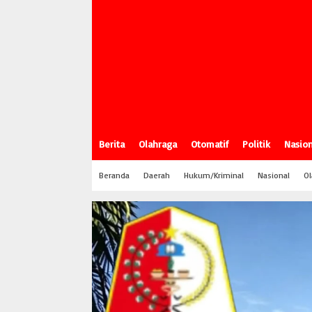
Berita
Olahraga
Otomatif
Politik
Nasion
Beranda
Daerah
Hukum/Kriminal
Nasional
Ol