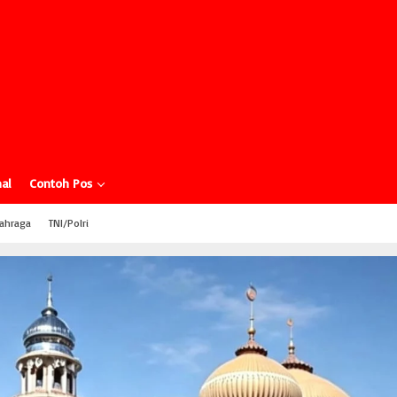
al
Contoh Pos
ahraga
TNI/Polri