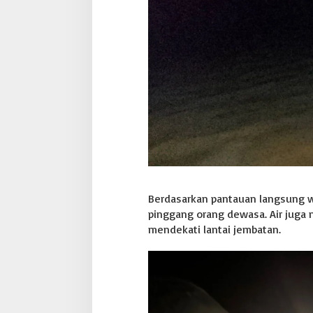
a
r
g
a
D
i
e
v
a
k
u
a
s
i
Berdasarkan pantauan langsung wa
pinggang orang dewasa. Air juga 
mendekati lantai jembatan.